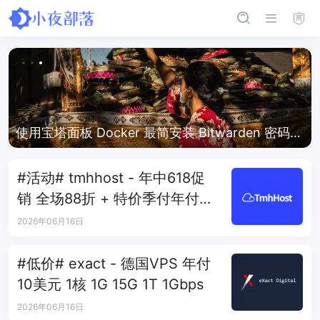
使用宝塔面板 Docker 最简安装 Bitwarden 密码管
理器
#活动# tmhhost - 年中618促
销 全场88折 + 特价季付年付
VPS
2026年06月16日
#低价# exact - 德国VPS 年付
10美元 1核 1G 15G 1T 1Gbps
2026年06月16日