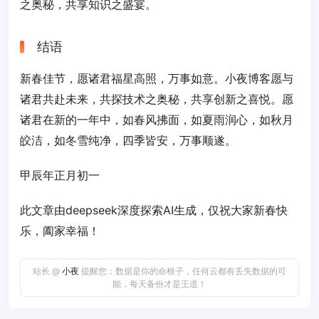
之奥秘，共享知识之盛宴。
结语
新春佳节，愿诸君福星高照，万事如意。小夜博客愿与
诸君共赴未来，共探技术之奥秘，共享创新之喜悦。愿
诸君在新的一年中，如春风拂面，如夏雨润心，如秋月
皎洁，如冬雪纯净，四季皆安，万事顺遂。
甲辰年正月初一
此文章由deepseek深度探索AI生成，仅祝大家新春快
乐，阖家幸福！
站长 @
小夜
提醒您：数据是你的命根子，任何云都有丢失数据的可
能，每天备份才是王道！