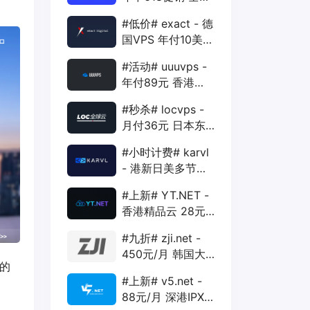
88折 + 特价季付
#低价# exact - 德
年付VPS
国VPS 年付10美元
1核 1G 15G 1T
#活动# uuuvps -
1Gbps
年付89元 香港
BGP 1核 1G 20G
#秒杀# locvps -
400G 30M
月付36元 日本东
京VPS 2核 4G
#小时计费# karvl
40G 1T 450Mbps
- 港新日美多节点
$2/mo 1核 1G
#上新# YT.NET -
20G 5T 1Gbps
香港精品云 28元/
月 电信CN2+联通
#九折# zji.net -
AS10099+移动
450元/月 韩国大
CMI
的
带宽独服 可选中国
#上新# v5.net -
优化和纯国际线路
88元/月 深港IPX