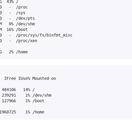
  43% /

   -  /proc

   -  /sys

0   -  /dev/pts

M   0% /dev/shm

  16% /boot

0   -  /proc/sys/fs/binfmt_misc

0   -  /proc/xen

G   2% /home
  IFree IUse% Mounted on

 484106   14% /

 239291    1% /dev/shm

 127966    1% /boot

1960725    1% /home