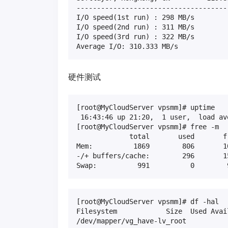
-------------------------------------
I/O speed(1st run) : 298 MB/s

I/O speed(2nd run) : 311 MB/s

I/O speed(3rd run) : 322 MB/s

Average I/O: 310.333 MB/s
硬件测试
[root@MyCloudServer vpsmm]# uptime

 16:43:46 up 21:20,  1 user,  load av
[root@MyCloudServer vpsmm]# free -m

             total       used       f
Mem:          1869        806       1
-/+ buffers/cache:        296       15
Swap:          991          0        
[root@MyCloudServer vpsmm]# df -hal

Filesystem            Size  Used Avai
/dev/mapper/vg_have-lv_root
