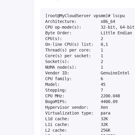
[root@MyCloudServer vpsmm]# lscpu

Architecture:          x86_64

CPU op-mode(s):        32-bit, 64-bit

Byte Order:            Little Endian

CPU(s):                2

On-line CPU(s) list:   0,1

Thread(s) per core:    1

Core(s) per socket:    1

Socket(s):             2

NUMA node(s):          1

Vendor ID:             GenuineIntel

CPU family:            6

Model:                 45

Stepping:              7

CPU MHz:               2200.048

BogoMIPS:              4400.09

Hypervisor vendor:     Xen

Virtualization type:   para

L1d cache:             32K

L1i cache:             32K

L2 cache:              256K
