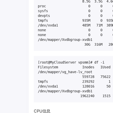
                      8.5G  3.5G  4.6G
proc                     0     0     0
sysfs                    0     0     0
devpts                   0     0     
tmpfs                 935M     0  935
/dev/xvda1            485M   71M  389M
none                     0     0     
none                     0     0     
/dev/mapper/Xvdbgroup-xvdb1

                       30G  316M   28
[root@MyCloudServer vpsmm]# df -i

Filesystem            Inodes   IUsed 
/dev/mapper/vg_have-lv_root

                      559728   75622 
tmpfs                 239292       1 
/dev/xvda1            128016      50 
/dev/mapper/Xvdbgroup-xvdb1

                     1962240    1515 
CPU信息