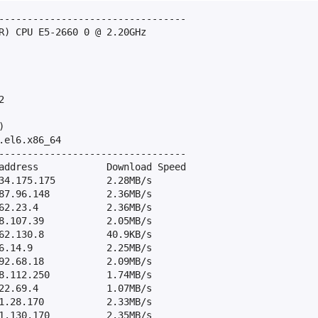
---------------------------------

R) CPU E5-2660 0 @ 2.20GHz





el6.x86_64

---------------------------------

address            Download Speed

34.175.175         2.28MB/s

87.96.148          2.36MB/s

62.23.4            2.36MB/s

8.107.39           2.05MB/s

62.130.8           40.9KB/s

6.14.9             2.25MB/s

92.68.18           2.09MB/s

8.112.250          1.74MB/s

22.69.4            1.07MB/s

1.28.170           2.33MB/s

1.130.170          2.35MB/s
