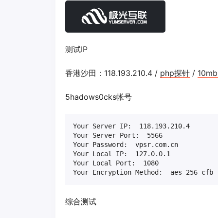
测试IP
香港沙田：118.193.210.4 /
php探针
/
10mb.
5hadows0cks帐号
Your Server IP:  118.193.210.4

Your Server Port:  5566

Your Password:  vpsr.com.cn

Your Local IP:  127.0.0.1

Your Local Port:  1080

Your Encryption Method:  aes-256-cfb
综合测试