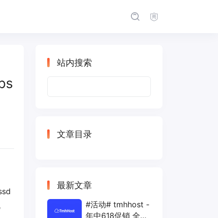
站内搜索
ps
搜
索：
文章目录
最新文章
sd
#活动# tmhhost -
机
年中618促销 全场