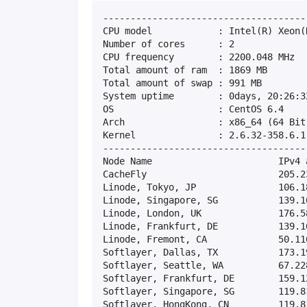
-------------------------------------
CPU model            : Intel(R) Xeon(
Number of cores      : 2

CPU frequency        : 2200.048 MHz

Total amount of ram  : 1869 MB

Total amount of swap : 991 MB

System uptime        : 0days, 20:26:32
OS                   : CentOS 6.4

Arch                 : x86_64 (64 Bit)
Kernel               : 2.6.32-358.6.1.
-------------------------------------
Node Name                       IPv4 
CacheFly                        205.2
Linode, Tokyo, JP               106.1
Linode, Singapore, SG           139.1
Linode, London, UK              176.5
Linode, Frankfurt, DE           139.1
Linode, Fremont, CA             50.11
Softlayer, Dallas, TX           173.1
Softlayer, Seattle, WA          67.22
Softlayer, Frankfurt, DE        159.1
Softlayer, Singapore, SG        119.8
Softlayer, HongKong, CN         119.8