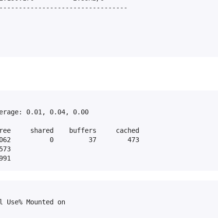
---------------------------------

erage: 0.01, 0.04, 0.00

ree     shared    buffers     cached

062          0         37        473

73

991
l Use% Mounted on
