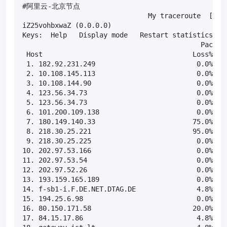
#阿里云-北京节点

                               My traceroute  [v0.8
iZ25vohbxwaZ (0.0.0.0)                             
Keys:  Help   Display mode   Restart statistics   O
                                            Packets
 Host                                     Loss%   S
 1. 182.92.231.249                         0.0%    
 2. 10.108.145.113                         0.0%    
 3. 10.108.144.90                          0.0%    
 4. 123.56.34.73                           0.0%    
 5. 123.56.34.73                           0.0%    
 6. 101.200.109.138                        0.0%    
 7. 180.149.140.33                        75.0%    
 8. 218.30.25.221                         95.0%    
 9. 218.30.25.225                          0.0%    
10. 202.97.53.166                          0.0%    
11. 202.97.53.54                           0.0%    
12. 202.97.52.26                           0.0%    
13. 193.159.165.189                        0.0%    
14. f-sb1-i.F.DE.NET.DTAG.DE               4.8%    
15. 194.25.6.98                            0.0%    
16. 80.150.171.58                         20.0%    
17. 84.15.17.86                            4.8%    