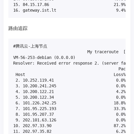
15. 84.15.17.86                           21.9%    
16. gateway.ist.lt                         9.4%   
路由追踪
#腾讯云-上海节点

                               My traceroute  [v0.8
VM-56-253-debian (0.0.0.0)                         
Resolver: Received error response 2. (server failur
                                            Packets
 Host                                     Loss%   S
 2. 10.252.119.41                          0.0%    
 3. 10.200.241.245                         0.0%    
 4. 10.200.122.21                          4.2%    
 5. 10.200.122.34                          0.0%    
 6. 101.226.242.25                        18.8%    
 7. 101.95.225.193                        33.3%    
 8. 101.95.207.37                          0.0%    
 9. 202.101.63.126                         0.0%    
10. 202.97.33.90                          87.2%    
11. 202.97.35.82                           6.2%    