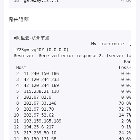
18. gateway.ist.lt                         4.8%   
路由追踪
#阿里云-杭州节点

                               My traceroute  [v0.8
iZ23gwlvg40Z (0.0.0.0)                             
Resolver: Received error response 2. (server failur
                                            Packets
 Host                                     Loss%   S
 2. 11.240.150.186                         0.0%    
 3. 42.120.244.233                         0.0%    
 4. 42.120.244.169                         0.0%    
 5. 115.238.21.118                         0.0%    
 7. 202.97.82.9                            0.0%    
 8. 202.97.33.146                         78.8%    
 9. 202.97.91.70                          72.7%    
10. 202.97.52.62                          14.7%    
11. 193.159.165.189                        2.9%    
12. 194.25.6.217                           9.1%    
13. 217.239.50.10                         24.2%    
14. 80.150.171.58                         40.6%    