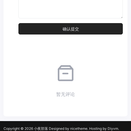
暂无评论
Copyright © 2026
小夜部落
Designed by
nicetheme
. Hosting by
Diyvm
.