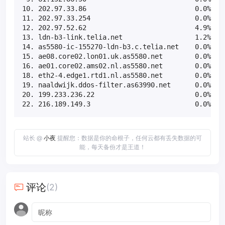
10. 202.97.33.86                           0.0%    
11. 202.97.33.254                          0.0%    
12. 202.97.52.62                           4.9%    
13. ldn-b3-link.telia.net                  1.2%    
14. as5580-ic-155270-ldn-b3.c.telia.net    0.0%    
15. ae08.core02.lon01.uk.as5580.net        0.0%    
16. ae01.core02.ams02.nl.as5580.net        0.0%    
18. eth2-4.edge1.rtd1.nl.as5580.net        0.0%    
19. naaldwijk.ddos-filter.as63990.net      0.0%    
20. 199.233.236.22                         0.0%    
22. 216.189.149.3                          0.0%   
站长 @
小夜
提醒您：数据是你的命根子，任何云都有丢失数据的可
能，每天备份才是王道！
评论
(2)