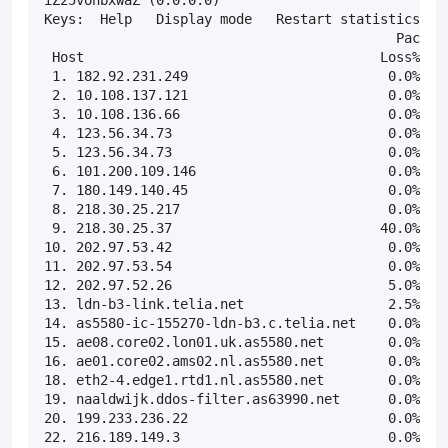
Keys:  Help   Display mode   Restart statistics   O
                                            Packets
 Host                                     Loss%   S
 1. 182.92.231.249                         0.0%    
 2. 10.108.137.121                         0.0%    
 3. 10.108.136.66                          0.0%    
 4. 123.56.34.73                           0.0%    
 5. 123.56.34.73                           0.0%    
 6. 101.200.109.146                        0.0%    
 7. 180.149.140.45                         0.0%    
 8. 218.30.25.217                          0.0%    
 9. 218.30.25.37                          40.0%    
10. 202.97.53.42                           0.0%    
11. 202.97.53.54                           0.0%    
12. 202.97.52.26                           5.0%    
13. ldn-b3-link.telia.net                  2.5%    
14. as5580-ic-155270-ldn-b3.c.telia.net    0.0%    
15. ae08.core02.lon01.uk.as5580.net        0.0%    
16. ae01.core02.ams02.nl.as5580.net        0.0%    
18. eth2-4.edge1.rtd1.nl.as5580.net        0.0%    
19. naaldwijk.ddos-filter.as63990.net      0.0%    
20. 199.233.236.22                         0.0%    
22. 216.189.149.3                          0.0%   