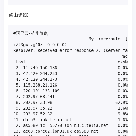
路由追踪
#阿里云-杭州节点

                               My traceroute  [v0.8
iZ23gwlvg40Z (0.0.0.0)                             
Resolver: Received error response 2. (server failur
                                            Packets
 Host                                     Loss%   S
 2. 11.240.150.186                         0.0%    
 3. 42.120.244.233                         0.0%    
 4. 42.120.244.173                         0.0%    
 5. 115.238.21.126                         0.0%    
 6. 220.191.135.109                        0.0%    
 7. 202.97.68.141                          0.0%    
 8. 202.97.33.98                          62.9%    
 9. 202.97.35.22                           1.6%    
10. 202.97.52.62                           9.8%    
11. dn-b3-link.telia.net                   1.6%    
12. as5580-ic-155270-ldn-b3.c.telia.net    0.0%    
13. ae08.core02.lon01.uk.as5580.net        0.0%    