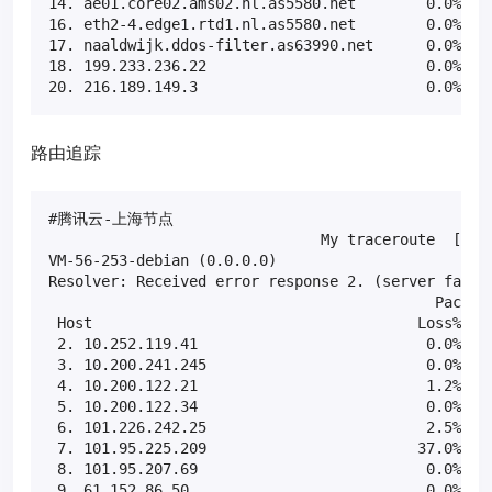
14. ae01.core02.ams02.nl.as5580.net        0.0%    
16. eth2-4.edge1.rtd1.nl.as5580.net        0.0%    
17. naaldwijk.ddos-filter.as63990.net      0.0%    
18. 199.233.236.22                         0.0%    
20. 216.189.149.3                          0.0%   
路由追踪
#腾讯云-上海节点

                               My traceroute  [v0.8
VM-56-253-debian (0.0.0.0)                         
Resolver: Received error response 2. (server failur
                                            Packets
 Host                                     Loss%   S
 2. 10.252.119.41                          0.0%    
 3. 10.200.241.245                         0.0%    
 4. 10.200.122.21                          1.2%    
 5. 10.200.122.34                          0.0%    
 6. 101.226.242.25                         2.5%    
 7. 101.95.225.209                        37.0%    
 8. 101.95.207.69                          0.0%    
 9. 61.152.86.50                           0.0%    