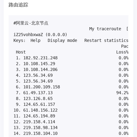
路由追踪
#阿里云-北京节点

                               My traceroute  [v0.8
iZ25vohbxwaZ (0.0.0.0)                             
Keys:  Help   Display mode   Restart statistics   O
                                            Packets
 Host                                     Loss%   S
 1. 182.92.231.248                         0.0%    
 2. 10.108.145.29                          0.0%    
 3. 10.108.144.206                         0.0%    
 4. 123.56.34.69                           0.0%    
 5. 123.56.34.69                           0.0%    
 6. 101.200.109.158                        0.0%    
 7. 61.49.137.13                          94.2%    
 8. 123.126.8.65                           0.0%    
 9. 124.65.61.157                          0.0%    
10. 61.148.156.122                         0.0%    
11. 124.65.194.89                          0.0%    
12. 219.158.4.114                          0.0%    
13. 219.158.98.134                         0.0%    
14. 219.158.104.10                         0.0%    