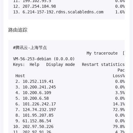
11. 199.102.95.5                           0.0%    
12. 207.254.184.98                         0.0%    
13. 6.214-157-192.rdns.scalabledns.com     1.6%   
路由追踪
#腾讯云-上海节点

                               My traceroute  [v0.8
VM-56-253-debian (0.0.0.0)                         
Keys:  Help   Display mode   Restart statistics   O
                                            Packets
 Host                                     Loss%   S
 2. 10.252.119.41                          0.0%    
 3. 10.200.241.245                         0.0%    
 4. 10.200.6.109                           3.5%    
 5. 10.200.6.58                            0.0%    
 6. 101.226.242.17                        14.1%    
 7. 124.74.232.197                        72.9%    
 8. 101.95.207.85                          0.0%    
 9. 61.152.86.54                           0.0%    
10. 202.97.50.226                         79.8%    
11. 202.97.91.26                           4.7%    