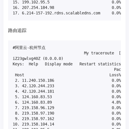
15. 199.102.95.5                           0.0%    
16. 207.254.184.98                         0.0%    
17. 6.214-157-192.rdns.scalabledns.com     0.0%   
路由追踪
#阿里云-杭州节点

                               My traceroute  [v0.8
iZ23gwlvg40Z (0.0.0.0)                             
Keys:  Help   Display mode   Restart statistics   O
                                            Packets
 Host                                     Loss%   S
 2. 11.240.150.186                         0.0%    
 3. 42.120.244.233                         0.0%    
 4. 42.120.244.181                         0.0%    
 5. 124.160.83.53                          0.0%    
 6. 124.160.83.89                          4.8%    
 7. 219.158.96.129                         0.0%    
 8. 219.158.97.190                         0.0%    
 9. 219.158.97.162                         0.0%    
10. 219.158.104.14                         0.0%    