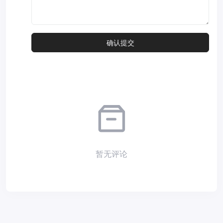
暂无评论
Copyright © 2026
小夜部落
Designed by
nicetheme
. Hosting by
Diyvm
.