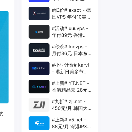
88折 + 特价季付
#低价# exact - 德
年付VPS
国VPS 年付10美元
1核 1G 15G 1T
#活动# uuuvps -
1Gbps
年付89元 香港
BGP 1核 1G 20G
#秒杀# locvps -
400G 30M
月付36元 日本东
京VPS 2核 4G
#小时计费# karvl
40G 1T 450Mbps
- 港新日美多节点
$2/mo 1核 1G
#上新# YT.NET -
20G 5T 1Gbps
香港精品云 28元/
月 电信CN2+联通
#九折# zji.net -
AS10099+移动
450元/月 韩国大
CMI
的
带宽独服 可选中国
#上新# v5.net -
优化和纯国际线路
88元/月 深港IPX