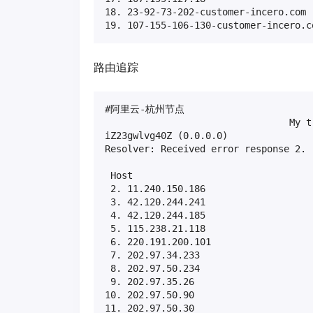
18. 23-92-73-202-customer-incero.com 
19. 107-155-106-130-customer-incero.c
路由追踪
#阿里云-杭州节点

                                 My t
iZ23gwlvg40Z (0.0.0.0)               
Resolver: Received error response 2. 
                                     
 Host                                
 2. 11.240.150.186                   
 3. 42.120.244.241                   
 4. 42.120.244.185                   
 5. 115.238.21.118                   
 6. 220.191.200.101                  
 7. 202.97.34.233                    
 8. 202.97.50.234                    
 9. 202.97.35.26                     
10. 202.97.50.90                     
11. 202.97.50.30                     