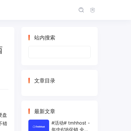
站内搜索
西
搜
索：
文章目录
最新文章
硬盘
#活动# tmhhost -
不错
年中618促销 全场