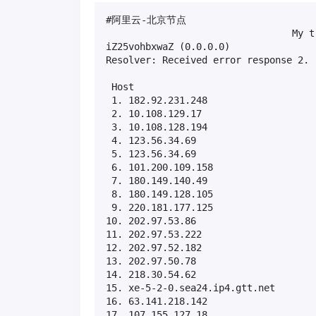
#阿里云-北京节点

                                 My t
iZ25vohbxwaZ (0.0.0.0)               
Resolver: Received error response 2. 
                                     
 Host                                
 1. 182.92.231.248                   
 2. 10.108.129.17                    
 3. 10.108.128.194                   
 4. 123.56.34.69                     
 5. 123.56.34.69                     
 6. 101.200.109.158                  
 7. 180.149.140.49                   
 8. 180.149.128.105                  
 9. 220.181.177.125                  
10. 202.97.53.86                     
11. 202.97.53.222                    
12. 202.97.52.182                    
13. 202.97.50.78                     
14. 218.30.54.62                     
15. xe-5-2-0.sea24.ip4.gtt.net       
16. 63.141.218.142                   
17. 107.155.127.18                   