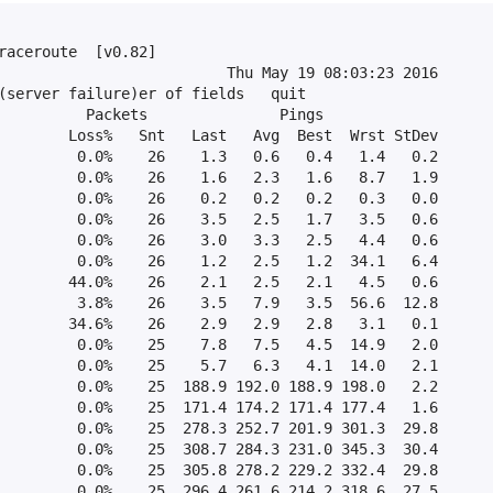
raceroute  [v0.82]

                          Thu May 19 08:03:23 2016

(server failure)er of fields   quit

          Packets               Pings

        Loss%   Snt   Last   Avg  Best  Wrst StDev

         0.0%    26    1.3   0.6   0.4   1.4   0.2

         0.0%    26    1.6   2.3   1.6   8.7   1.9

         0.0%    26    0.2   0.2   0.2   0.3   0.0

         0.0%    26    3.5   2.5   1.7   3.5   0.6

         0.0%    26    3.0   3.3   2.5   4.4   0.6

         0.0%    26    1.2   2.5   1.2  34.1   6.4

        44.0%    26    2.1   2.5   2.1   4.5   0.6

         3.8%    26    3.5   7.9   3.5  56.6  12.8

        34.6%    26    2.9   2.9   2.8   3.1   0.1

         0.0%    25    7.8   7.5   4.5  14.9   2.0

         0.0%    25    5.7   6.3   4.1  14.0   2.1

         0.0%    25  188.9 192.0 188.9 198.0   2.2

         0.0%    25  171.4 174.2 171.4 177.4   1.6

         0.0%    25  278.3 252.7 201.9 301.3  29.8

         0.0%    25  308.7 284.3 231.0 345.3  30.4

         0.0%    25  305.8 278.2 229.2 332.4  29.8

         0.0%    25  296.4 261.6 214.2 318.6  27.5
