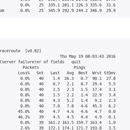
         0.0%    25  335.1 281.1 226.3 335.6  31.6

om       0.0%    25  345.9 292.9 244.2 346.9  29.9
raceroute  [v0.82]

                          Thu May 19 08:03:43 2016

(server failure)er of fields   quit

          Packets               Pings

        Loss%   Snt   Last   Avg  Best  Wrst StDev

         0.0%    40    1.4  26.3   0.7  90.1  27.8

         0.0%    40    0.7   2.1   0.7  29.4   5.5

         0.0%    40    1.5   2.3   1.5  17.4   3.1

         0.0%    40    1.5   2.2   1.4  22.9   3.4

         0.0%    40    4.3   5.2   1.4   9.2   2.3

         0.0%    40    7.0   7.8   4.6  45.3   6.2

        45.0%    40    4.7   4.6   4.6   4.7   0.0

        46.2%    39    4.5   4.5   4.4   4.9   0.1

         0.0%    39  161.2 161.5 159.7 163.4   1.0

         2.6%    39  172.1 174.1 171.7 193.8   3.5
