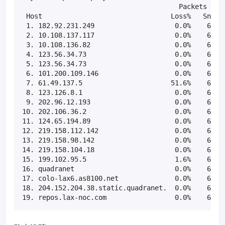
                                       Packets     
 Host                                Loss%   Snt   
 1. 182.92.231.249                    0.0%    62   
 2. 10.108.137.117                    0.0%    62   
 3. 10.108.136.82                     0.0%    62   
 4. 123.56.34.73                      0.0%    62   
 5. 123.56.34.73                      0.0%    62   
 6. 101.200.109.146                   0.0%    62   
 7. 61.49.137.5                      51.6%    62  2
 8. 123.126.8.1                       0.0%    62   
 9. 202.96.12.193                     0.0%    62   
10. 202.106.36.2                      0.0%    62   
11. 124.65.194.89                     0.0%    62   
12. 219.158.112.142                   0.0%    62   
13. 219.158.98.142                    0.0%    62   
14. 219.158.104.18                    0.0%    61  1
15. 199.102.95.5                      1.6%    61  2
16. quadranet                         0.0%    61  1
17. colo-lax6.as8100.net              0.0%    61  1
18. 204.152.204.38.static.quadranet.  0.0%    61  1
19. repos.lax-noc.com                 0.0%    61  