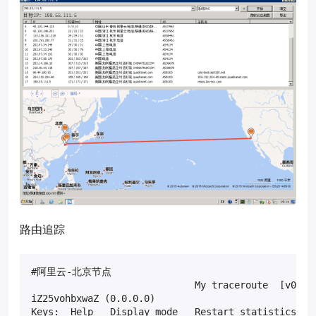
路由追踪
#阿里云-北京节点

                             My traceroute  [v0.82]
iZ25vohbxwaZ (0.0.0.0)                             
Keys:  Help   Display mode   Restart statistics   O