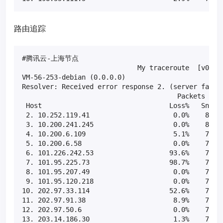
路由追踪
#腾讯云-上海节点

                             My traceroute  [v0.85]
VM-56-253-debian (0.0.0.0)                         
Resolver: Received error response 2. (server failur
                                       Packets     
 Host                                Loss%   Snt   
 2. 10.252.119.41                     0.0%    80   
 3. 10.200.241.245                    0.0%    80   
 4. 10.200.6.109                      5.1%    79   
 5. 10.200.6.58                       0.0%    79   
 6. 101.226.242.53                   93.6%    79   
 7. 101.95.225.73                    98.7%    79   
 8. 101.95.207.49                     0.0%    79   
 9. 101.95.120.218                    0.0%    79   
10. 202.97.33.114                    52.6%    79   
11. 202.97.91.38                      8.9%    79   
12. 202.97.50.6                       0.0%    79  2
13. 203.14.186.30                     1.3%    79  2