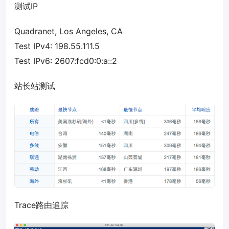
测试IP
Quadranet, Los Angeles, CA
Test IPv4: 198.55.111.5
Test IPv6: 2607:fcd0:0:a::2
站长站测试
Trace路由追踪