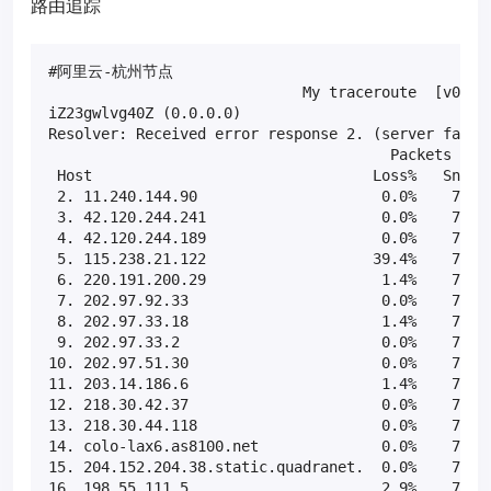
路由追踪
#阿里云-杭州节点

                             My traceroute  [v0.82]
iZ23gwlvg40Z (0.0.0.0)                             
Resolver: Received error response 2. (server failur
                                       Packets     
 Host                                Loss%   Snt   
 2. 11.240.144.90                     0.0%    71   
 3. 42.120.244.241                    0.0%    71   
 4. 42.120.244.189                    0.0%    71   
 5. 115.238.21.122                   39.4%    71   
 6. 220.191.200.29                    1.4%    71   
 7. 202.97.92.33                      0.0%    71   
 8. 202.97.33.18                      1.4%    71   
 9. 202.97.33.2                       0.0%    71   
10. 202.97.51.30                      0.0%    70  2
11. 203.14.186.6                      1.4%    70  1
12. 218.30.42.37                      0.0%    70  2
13. 218.30.44.118                     0.0%    70  2
14. colo-lax6.as8100.net              0.0%    70  2
15. 204.152.204.38.static.quadranet.  0.0%    70  1
16. 198.55.111.5                      2.9%    70  