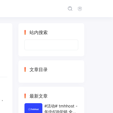
站内搜索
搜
索：
文章目录
最新文章
港，
#活动# tmhhost -
年中618促销 全场