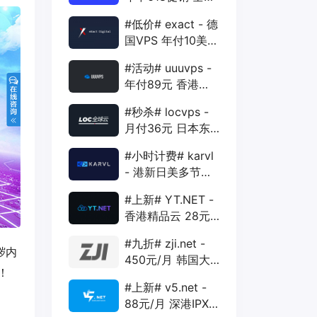
88折 + 特价季付
#低价# exact - 德
年付VPS
国VPS 年付10美元
1核 1G 15G 1T
#活动# uuuvps -
1Gbps
年付89元 香港
BGP 1核 1G 20G
#秒杀# locvps -
400G 30M
月付36元 日本东
京VPS 2核 4G
#小时计费# karvl
40G 1T 450Mbps
- 港新日美多节点
$2/mo 1核 1G
#上新# YT.NET -
20G 5T 1Gbps
香港精品云 28元/
月 电信CN2+联通
#九折# zji.net -
AS10099+移动
秽内
450元/月 韩国大
CMI
！
带宽独服 可选中国
#上新# v5.net -
优化和纯国际线路
88元/月 深港IPX