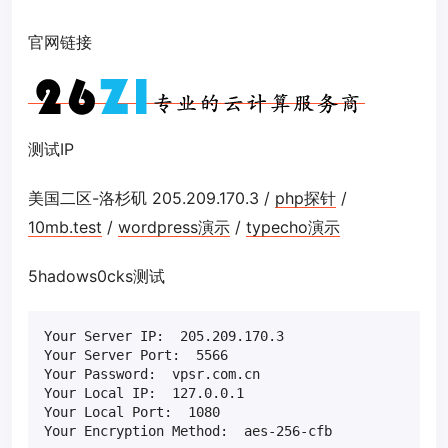
官网链接
测试IP
美国二区-洛杉矶 205.209.170.3 /
php探针
/
10mb.test
/
wordpress演示
/
typecho演示
5hadows0cks测试
Your Server IP:  205.209.170.3

Your Server Port:  5566

Your Password:  vpsr.com.cn

Your Local IP:  127.0.0.1

Your Local Port:  1080

Your Encryption Method:  aes-256-cfb