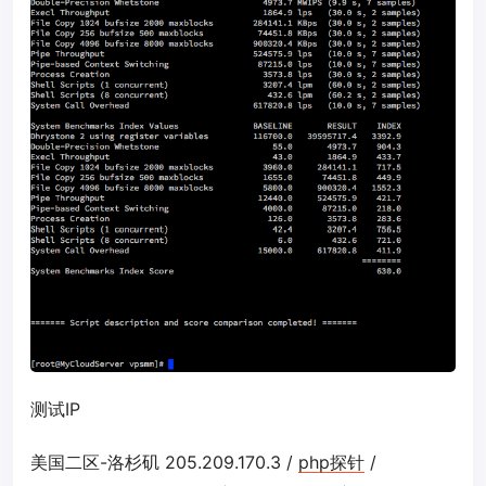
测试IP
美国二区-洛杉矶 205.209.170.3 /
php探针
/