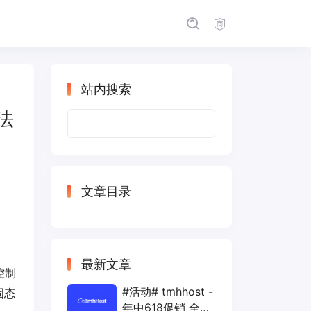
站内搜索
 法
搜
索：
文章目录
最新文章
控制
#活动# tmhhost -
固态
年中618促销 全场