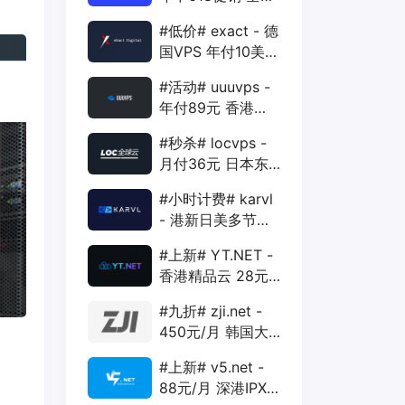
88折 + 特价季付
#低价# exact - 德
年付VPS
国VPS 年付10美元
1核 1G 15G 1T
#活动# uuuvps -
1Gbps
年付89元 香港
BGP 1核 1G 20G
#秒杀# locvps -
400G 30M
月付36元 日本东
京VPS 2核 4G
#小时计费# karvl
40G 1T 450Mbps
- 港新日美多节点
$2/mo 1核 1G
#上新# YT.NET -
20G 5T 1Gbps
香港精品云 28元/
月 电信CN2+联通
#九折# zji.net -
AS10099+移动
450元/月 韩国大
CMI
带宽独服 可选中国
#上新# v5.net -
优化和纯国际线路
88元/月 深港IPX