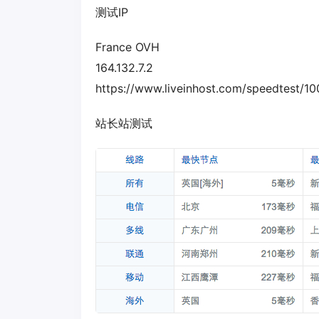
测试IP
France OVH
164.132.7.2
https://www.liveinhost.com/speedtest/1
站长站测试