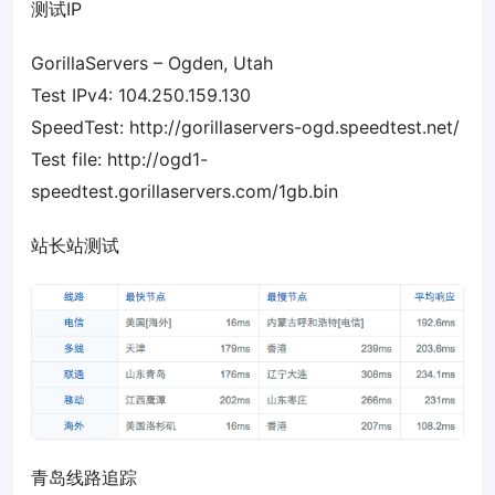
测试IP
GorillaServers – Ogden, Utah
Test IPv4: 104.250.159.130
SpeedTest: http://gorillaservers-ogd.speedtest.net/
Test file: http://ogd1-
speedtest.gorillaservers.com/1gb.bin
站长站测试
青岛线路追踪