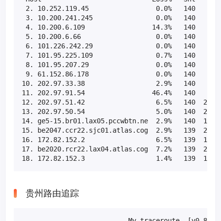
 2. 10.252.119.45                 0.0%   140    0.7
 3. 10.200.241.245                0.0%   140    0.4
 4. 10.200.6.109                 14.3%   140    2.5
 5. 10.200.6.66                   0.0%   140    2.2
 6. 101.226.242.29                0.0%   140    2.5
 7. 101.95.225.109                0.7%   140    3.3
 8. 101.95.207.29                 0.0%   140    6.6
 9. 61.152.86.178                 0.0%   140    4.4
10. 202.97.33.38                  2.9%   140   37.8
11. 202.97.91.54                 46.4%   140   35.1
12. 202.97.51.42                  6.5%   140  216.3
13. 202.97.50.54                  5.0%   140  230.4
14. ge5-15.br01.lax05.pccwbtn.ne  2.9%   140  194.2
15. be2047.ccr22.sjc01.atlas.cog  2.9%   139  213.1
16. 172.82.152.2                  6.5%   139  196.5
17. be2020.rcr22.lax04.atlas.cog  7.2%   139  263.3
18. 172.82.152.3                  1.4%   139  197.
贵州路由追踪
                           My traceroute  [v0.82]
