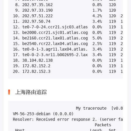
 8. 202.97.35.162                 0.8%   120   37.9
 9. 202.97.33.190                 1.7%   120    8.1
10. 202.97.51.222                 4.2%   120  218.0
11. 202.97.50.74                  3.4%   119  171.7
12. te0-7-0-24.ccr21.sjc03.atlas  0.0%   119  173.4
13. be2000.ccr21.sjc01.atlas.cog  0.0%   119  207.7
14. be2160.ccr21.lax01.atlas.cog  5.0%   119  243.5
15. be2540.rcr22.lax04.atlas.cog  2.5%   119  248.4
16. te0-0-1-3.agr11.lax04.atlas.  3.4%   119  232.9
17. te0-0-2-3.nr11.b002695-2.lax  3.4%   119  234.9
18. 38.104.82.138                 0.0%   119  194.8
19. 172.82.152.2                  0.0%   119  176.4
20. 172.82.152.3                  0.0%   119  187.
上海路由追踪
                           My traceroute  [v0.85]

VM-56-253-debian (0.0.0.0)                         
Resolver: Received error response 2. (server failur
                                   Packets         
 Host                            Loss%   Snt   Last