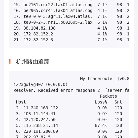
15. be2161.ccr22.lax01.atlas.cog  7.1%    98  199.5
16. be2965.ccr41.lax04.atlas.cog  4.1%    98  208.2
17. te0-0-0-3.agr11.lax04.atlas.  7.1%    98  217.4
18. te0-0-2-3.nr11.b002695-2.lax  6.1%    98  210.9
19. 38.104.82.138                 4.1%    98  164.5
20. 172.82.152.2                  4.1%    98  160.1
21. 172.82.152.3                  7.1%    98  163.
杭州路由追踪
                           My traceroute  [v0.85]

iZ23gwlvg40Z (0.0.0.0)                             
Resolver: Received error response 2. (server failur
                                   Packets         
 Host                            Loss%   Snt   Last
 2. 11.240.163.122                0.0%   120    9.3
 3. 106.11.144.41                 0.0%   120    2.5
 4. 42.120.247.50                 0.0%   120    1.2
 5. 115.238.21.114               87.4%   120    1.5
 6. 220.191.200.89                0.0%   120    8.5
 7. 202.97.82.5                   0.0%   120    4.8