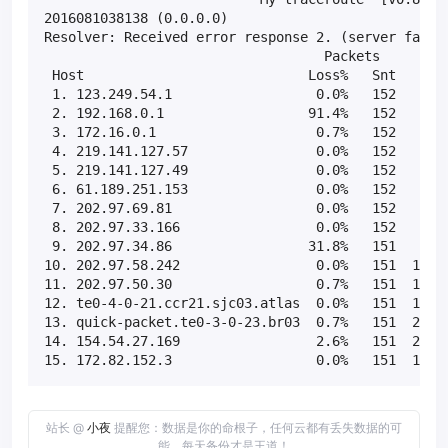
2016081038138 (0.0.0.0)                            
Resolver: Received error response 2. (server failur
                                   Packets         
 Host                            Loss%   Snt   Last
 1. 123.249.54.1                  0.0%   152    4.3
 2. 192.168.0.1                  91.4%   152    2.8
 3. 172.16.0.1                    0.7%   152    1.1
 4. 219.141.127.57                0.0%   152    0.9
 5. 219.141.127.49                0.0%   152    1.4
 6. 61.189.251.153                0.0%   152    5.1
 7. 202.97.69.81                  0.0%   152   33.6
 8. 202.97.33.166                 0.0%   152   23.6
 9. 202.97.34.86                 31.8%   151   29.2
10. 202.97.58.242                 0.0%   151  175.1
11. 202.97.50.30                  0.7%   151  197.7
12. te0-4-0-21.ccr21.sjc03.atlas  0.0%   151  184.5
13. quick-packet.te0-3-0-23.br03  0.7%   151  200.5
14. 154.54.27.169                 2.6%   151  220.8
15. 172.82.152.3                  0.0%   151  199.
站长 @
小夜
提醒您：数据是你的命根子，任何云都有丢失数据的可
能，每天备份才是王道！