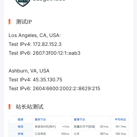
测试IP
Los Angeles, CA, USA:
Test IPv4: 172.82.152.3
Test IPv6: 2607:3f00:12:1::eab3
Ashburn, VA, USA
Test IPv4: 45.35.130.75
Test IPv6: 2604:6600:2002:2::8629:215
站长站测试