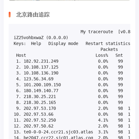
北京路由追踪
                           My traceroute  [v0.85]

iZ25vohbxwaZ (0.0.0.0)                             
Keys:  Help   Display mode   Restart statistics   O
                                   Packets         
 Host                            Loss%   Snt   Last
 1. 182.92.231.249                0.0%    99    0.5
 2. 10.108.137.125                0.0%    99    2.0
 3. 10.108.136.190                0.0%    99    0.3
 4. 123.56.34.69                  0.0%    99    2.2
 5. 101.200.109.150               0.0%    99    1.4
 6. 180.149.140.77                0.0%    99    1.2
 7. 218.30.25.221                 0.0%    99    2.6
 8. 218.30.25.165                 0.0%    99    4.9
 9. 202.97.53.170                 2.0%    98  105.1
10. 202.97.53.66                  0.0%    98  105.0
11. 202.97.52.250                 4.1%    98  151.5
12. 202.97.50.62                  2.0%    98  158.0
13. te0-0-0-24.ccr21.sjc03.atlas  3.1%    98  152.8
14. be2047.ccr22.sjc01.atlas.cog  2.0%    98  151.5