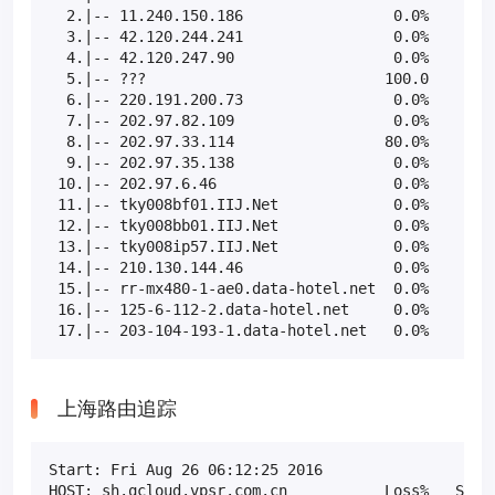
  2.|-- 11.240.150.186                 0.0%    10  
  3.|-- 42.120.244.241                 0.0%    10  
  4.|-- 42.120.247.90                  0.0%    10  
  5.|-- ???                           100.0    10  
  6.|-- 220.191.200.73                 0.0%    10  
  7.|-- 202.97.82.109                  0.0%    10  
  8.|-- 202.97.33.114                 80.0%    10  
  9.|-- 202.97.35.138                  0.0%    10  
 10.|-- 202.97.6.46                    0.0%    10  
 11.|-- tky008bf01.IIJ.Net             0.0%    10  
 12.|-- tky008bb01.IIJ.Net             0.0%    10  
 13.|-- tky008ip57.IIJ.Net             0.0%    10  
 14.|-- 210.130.144.46                 0.0%    10  
 15.|-- rr-mx480-1-ae0.data-hotel.net  0.0%    10  
 16.|-- 125-6-112-2.data-hotel.net     0.0%    10  
 17.|-- 203-104-193-1.data-hotel.net   0.0%    10 
上海路由追踪
Start: Fri Aug 26 06:12:25 2016

HOST: sh.qcloud.vpsr.com.cn           Loss%   Snt  