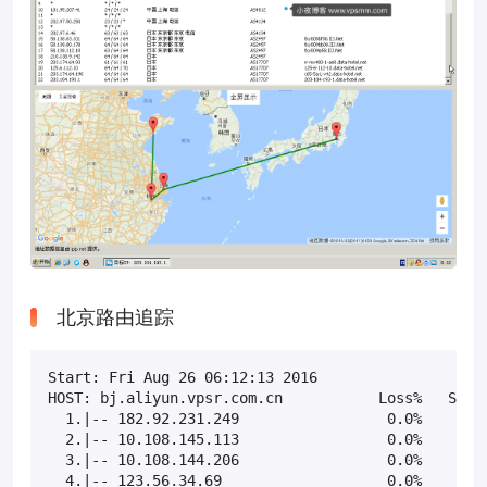
北京路由追踪
Start: Fri Aug 26 06:12:13 2016

HOST: bj.aliyun.vpsr.com.cn           Loss%   Snt  
  1.|-- 182.92.231.249                 0.0%    10  
  2.|-- 10.108.145.113                 0.0%    10  
  3.|-- 10.108.144.206                 0.0%    10  
  4.|-- 123.56.34.69                   0.0%    10  