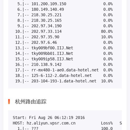
  5.|-- 101.200.109.150                0.0%    10  
  6.|-- 180.149.140.49                 0.0%    10  
  7.|-- 218.30.25.221                  0.0%    10  
  8.|-- 218.30.25.165                  0.0%    10  
  9.|-- 202.97.34.190                  0.0%    10  
 10.|-- 202.97.33.114                 80.0%    10  
 11.|-- 202.97.35.90                  10.0%    10  
 12.|-- 202.97.6.46                    0.0%    10  
 13.|-- tky009bf00.IIJ.Net             0.0%    10  
 14.|-- tky009bb01.IIJ.Net             0.0%    10  
 15.|-- tky009ip58.IIJ.Net             0.0%    10  
 16.|-- 210.138.9.142                  0.0%    10  
 17.|-- rr-mx480-1-ae0.data-hotel.net  0.0%    10  
 18.|-- 125-6-112-2.data-hotel.net     0.0%    10  
 19.|-- 203-104-193-1.data-hotel.net  10.0%    10 
杭州路由追踪
Start: Fri Aug 26 06:12:19 2016

HOST: hz.aliyun.vpsr.com.cn           Loss%   Snt  
  1.|-- ???                           100.0    10  