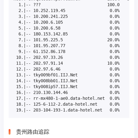
  1.|-- ???                           100.0    10  
  2.|-- 10.252.119.45                  0.0%    10  
  3.|-- 10.200.241.225                 0.0%    10  
  4.|-- 10.200.6.105                   0.0%    10  
  5.|-- 10.200.6.58                    0.0%    10  
  6.|-- 180.153.142.85                 0.0%    10  
  7.|-- 101.95.225.5                  20.0%    10  
  8.|-- 101.95.207.77                  0.0%    10  
  9.|-- 61.152.86.178                  0.0%    10  
 10.|-- 202.97.33.26                   0.0%    10  
 11.|-- 202.97.91.14                  10.0%    10  
 12.|-- 202.97.6.46                    0.0%    10  
 13.|-- tky009bf01.IIJ.Net             0.0%    10  
 14.|-- tky008bb01.IIJ.Net             0.0%    10  
 15.|-- tky008ip57.IIJ.Net             0.0%    10  
 16.|-- 210.130.144.46                 0.0%    10  
 17.|-- rr-mx480-1-ae0.data-hotel.net  0.0%    10  
 18.|-- 125-6-112-2.data-hotel.net     0.0%    10  
 19.|-- 203-104-193-1.data-hotel.net   0.0%    10 
贵州路由追踪