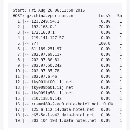
Start: Fri Aug 26 06:11:58 2016

HOST: gz.china.vpsr.com.cn           Loss%   Snt   
  1.|-- 123.249.54.1                  0.0%    10   
  2.|-- 192.168.0.1                  70.0%    10  9
  3.|-- 172.16.0.1                    0.0%    10   
  4.|-- 219.141.127.57                0.0%    10   
  5.|-- ???                          100.0    10   
  6.|-- 61.189.251.97                 0.0%    10   
  7.|-- 202.97.69.117                 0.0%    10   
  8.|-- 202.97.36.81                  0.0%    10   
  9.|-- 202.97.50.242                 0.0%    10   
 10.|-- 202.97.35.78                  0.0%    10   
 11.|-- 202.97.6.46                   0.0%    10   
 12.|-- tky001bf00.iij.net            0.0%    10   
 13.|-- tky009bb01.iij.net            0.0%    10   
 14.|-- tky009ip58.iij.net            0.0%    10   
 15.|-- 210.138.9.142                 0.0%    10   
 16.|-- rr-mx480-2-ae0.data-hotel.net  0.0%    10  
 17.|-- 125-6-112-14.data-hotel.net   0.0%    10   
 18.|-- c65-5a-l-v42.data-hotel.net   0.0%    10   
 19.|-- 203-104-193-1.data-hotel.net  0.0%    10  