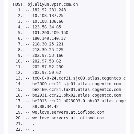
HOST: bj.aliyun.vpsr.com.cn                        
  1.|-- 182.92.231.248                             
  2.|-- 10.108.137.25                              
  3.|-- 10.108.136.66                              
  4.|-- 123.56.34.65                               
  5.|-- 101.200.109.150                            
  6.|-- 180.149.140.37                             
  7.|-- 218.30.25.221                              
  8.|-- 218.30.25.225                              
  9.|-- 202.97.53.166                              
 10.|-- 202.97.53.62                               
 11.|-- 202.97.52.250                              
 12.|-- 202.97.50.62                               
 13.|-- te0-0-0-24.ccr21.sjc03.atlas.cogentco.com  
 14.|-- be2000.ccr21.sjc01.atlas.cogentco.com      
 15.|-- be2160.ccr21.lax01.atlas.cogentco.com      
 16.|-- be2931.ccr21.phx02.atlas.cogentco.com      
 17.|-- be2913.rcr21.b023003-0.phx02.atlas.cogentco
 18.|-- 38.88.34.42                                
 19.|-- we.love.servers.at.ioflood.com             
 20.|-- we.love.servers.at.ioflood.com             
 21.|-- .                                          
 22.|-- .                                         