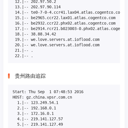
 12.|-- 202.97.50.2                                
 13.|-- 202.97.90.114                              
 14.|-- te0-7-0-4.ccr41.lax04.atlas.cogentco.com   
 15.|-- be2965.ccr22.lax01.atlas.cogentco.com      
 16.|-- be2932.ccr22.phx02.atlas.cogentco.com      
 17.|-- be2914.rcr21.b023003-0.phx02.atlas.cogentco
 18.|-- 38.88.34.42                                
 19.|-- we.love.servers.at.ioflood.com             
 20.|-- we.love.servers.at.ioflood.com             
 21.|-- .                                          
 22.|-- .                                         
贵州路由追踪
Start: Thu Sep  1 07:48:53 2016

HOST: gz.china.vpsr.com.cn                         
  1.|-- 123.249.54.1                               
  2.|-- 192.168.0.1                                
  3.|-- 172.16.0.1                                 
  4.|-- 219.141.127.57                             
  5.|-- 219.141.127.49                             