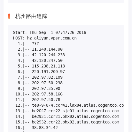
杭州路由追踪
Start: Thu Sep  1 07:47:26 2016

HOST: hz.aliyun.vpsr.com.cn                      Lo
  1.|-- ???                                      10
  2.|-- 11.240.144.90                             0
  3.|-- 42.120.244.233                            0
  4.|-- 42.120.247.50                             0
  5.|-- 115.238.21.118                            0
  6.|-- 220.191.200.97                            0
  7.|-- 202.97.82.109                             0
  8.|-- 202.97.50.238                            60
  9.|-- 202.97.35.90                             20
 10.|-- 202.97.58.166                             0
 11.|-- 202.97.50.78                              0
 12.|-- te0-9-0-4.ccr41.lax04.atlas.cogentco.com  0
 13.|-- be2047.ccr22.sjc01.atlas.cogentco.com     0
 14.|-- be2931.ccr21.phx02.atlas.cogentco.com     0
 15.|-- be2932.ccr22.phx02.atlas.cogentco.com     0
 16.|-- 38.88.34.42                               0