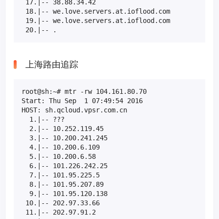
 17.|-- 38.88.34.42                               0
 18.|-- we.love.servers.at.ioflood.com           10
 19.|-- we.love.servers.at.ioflood.com           10
 20.|-- .                                        1
上海路由追踪
root@sh:~# mtr -rw 104.161.80.70

Start: Thu Sep  1 07:49:54 2016

HOST: sh.qcloud.vpsr.com.cn                        
  1.|-- ???                                        
  2.|-- 10.252.119.45                              
  3.|-- 10.200.241.245                             
  4.|-- 10.200.6.109                               
  5.|-- 10.200.6.58                                
  6.|-- 101.226.242.25                             
  7.|-- 101.95.225.5                               
  8.|-- 101.95.207.89                              
  9.|-- 101.95.120.138                             
 10.|-- 202.97.33.66                               
 11.|-- 202.97.91.2                                