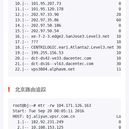
 10.|-- 101.95.207.73                         0.0% 
 11.|-- 101.95.120.178                        0.0% 
 12.|-- 202.97.33.90                         20.0% 
 13.|-- 202.97.35.86                         60.0% 
 14.|-- 202.97.58.186                         0.0% 
 15.|-- 202.97.50.54                          0.0% 
 16.|-- xe-7-2-3.edge2.SanJose3.Level3.net   10.0% 
 17.|-- ???                                  100.0 
 18.|-- CENTRILOGIC.ear1.Atlanta2.Level3.net 30.0% 
 19.|-- 199.255.156.53                       10.0% 
 20.|-- dct-ds42-ve33.dacentec.com           10.0% 
 21.|-- dct-ds16--vl63.dacentec.com          30.0% 
 22.|-- vps3804.alphavm.net                  11.1%
北京路由追踪
root@bj:~# mtr -rw 104.171.126.163

Start: Tue Sep 20 08:05:11 2016

HOST: bj.aliyun.vpsr.com.cn                  Loss% 
  1.|-- 182.92.231.249                        0.0% 
  2.|-- 10.108.153.125                        0.0% 