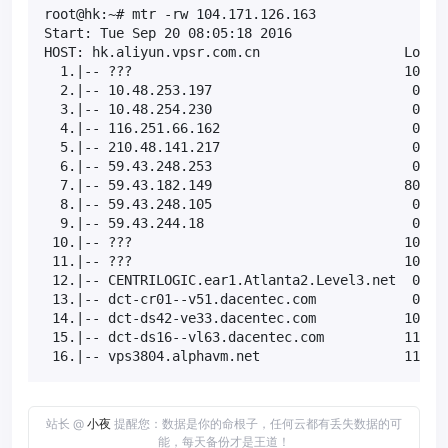
root@hk:~# mtr -rw 104.171.126.163

Start: Tue Sep 20 08:05:18 2016

HOST: hk.aliyun.vpsr.com.cn                  Loss% 
  1.|-- ???                                  100.0 
  2.|-- 10.48.253.197                         0.0% 
  3.|-- 10.48.254.230                         0.0% 
  4.|-- 116.251.66.162                        0.0% 
  5.|-- 210.48.141.217                        0.0% 
  6.|-- 59.43.248.253                         0.0% 
  7.|-- 59.43.182.149                        80.0% 
  8.|-- 59.43.248.105                         0.0% 
  9.|-- 59.43.244.18                          0.0% 
 10.|-- ???                                  100.0 
 11.|-- ???                                  100.0 
 12.|-- CENTRILOGIC.ear1.Atlanta2.Level3.net  0.0% 
 13.|-- dct-cr01--v51.dacentec.com            0.0% 
 14.|-- dct-ds42-ve33.dacentec.com           10.0% 
 15.|-- dct-ds16--vl63.dacentec.com          11.1% 
 16.|-- vps3804.alphavm.net                  11.1%
站长 @
小夜
提醒您：数据是你的命根子，任何云都有丢失数据的可
能，每天备份才是王道！