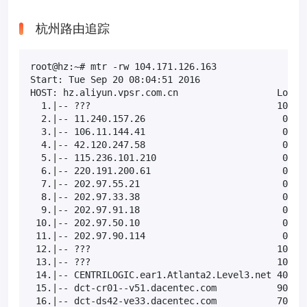
杭州路由追踪
root@hz:~# mtr -rw 104.171.126.163

Start: Tue Sep 20 08:04:51 2016

HOST: hz.aliyun.vpsr.com.cn                  Loss% 
  1.|-- ???                                  100.0 
  2.|-- 11.240.157.26                         0.0% 
  3.|-- 106.11.144.41                         0.0% 
  4.|-- 42.120.247.58                         0.0% 
  5.|-- 115.236.101.210                       0.0% 
  6.|-- 220.191.200.61                        0.0% 
  7.|-- 202.97.55.21                          0.0% 
  8.|-- 202.97.33.38                          0.0% 
  9.|-- 202.97.91.18                          0.0% 
 10.|-- 202.97.50.10                          0.0% 
 11.|-- 202.97.90.114                         0.0% 
 12.|-- ???                                  100.0 
 13.|-- ???                                  100.0 
 14.|-- CENTRILOGIC.ear1.Atlanta2.Level3.net 40.0% 
 15.|-- dct-cr01--v51.dacentec.com           90.0% 
 16.|-- dct-ds42-ve33.dacentec.com           70.0% 