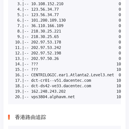
  3.|-- 10.108.152.210                        0.0% 
  4.|-- 123.56.34.77                          0.0% 
  5.|-- 123.56.34.77                          0.0% 
  6.|-- 101.200.109.130                       0.0% 
  7.|-- 36.110.166.109                        0.0% 
  8.|-- 218.30.25.221                         0.0% 
  9.|-- 218.30.25.65                          0.0% 
 10.|-- 202.97.53.178                         0.0% 
 11.|-- 202.97.53.242                         0.0% 
 12.|-- 202.97.52.198                         0.0% 
 13.|-- 202.97.50.26                          0.0% 
 14.|-- ???                                  100.0 
 15.|-- ???                                  100.0 
 16.|-- CENTRILOGIC.ear1.Atlanta2.Level3.net  0.0% 
 17.|-- dct-cr01--v51.dacentec.com           10.0% 
 18.|-- dct-ds42-ve33.dacentec.com           10.0% 
 19.|-- 162.248.243.202                      10.0% 
 20.|-- vps3804.alphavm.net                  10.0%
香港路由追踪