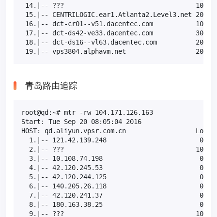
 14.|-- ???                                  100.0 
 15.|-- CENTRILOGIC.ear1.Atlanta2.Level3.net 20.0% 
 16.|-- dct-cr01--v51.dacentec.com           10.0% 
 17.|-- dct-ds42-ve33.dacentec.com           30.0% 
 18.|-- dct-ds16--vl63.dacentec.com          20.0% 
 19.|-- vps3804.alphavm.net                  20.0%
青岛路由追踪
root@qd:~# mtr -rw 104.171.126.163

Start: Tue Sep 20 08:05:04 2016

HOST: qd.aliyun.vpsr.com.cn                  Loss% 
  1.|-- 121.42.139.248                        0.0% 
  2.|-- ???                                  100.0 
  3.|-- 10.108.74.198                         0.0% 
  4.|-- 42.120.245.53                         0.0% 
  5.|-- 42.120.244.125                        0.0% 
  6.|-- 140.205.26.118                        0.0% 
  7.|-- 42.120.241.37                         0.0% 
  8.|-- 180.163.38.25                         0.0% 
  9.|-- ???                                  100.0 