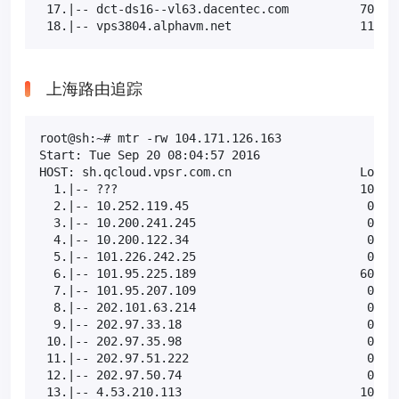
 17.|-- dct-ds16--vl63.dacentec.com          70.0% 
 18.|-- vps3804.alphavm.net                  11.1%
上海路由追踪
root@sh:~# mtr -rw 104.171.126.163

Start: Tue Sep 20 08:04:57 2016

HOST: sh.qcloud.vpsr.com.cn                  Loss% 
  1.|-- ???                                  100.0 
  2.|-- 10.252.119.45                         0.0% 
  3.|-- 10.200.241.245                        0.0% 
  4.|-- 10.200.122.34                         0.0% 
  5.|-- 101.226.242.25                        0.0% 
  6.|-- 101.95.225.189                       60.0% 
  7.|-- 101.95.207.109                        0.0% 
  8.|-- 202.101.63.214                        0.0% 
  9.|-- 202.97.33.18                          0.0% 
 10.|-- 202.97.35.98                          0.0% 
 11.|-- 202.97.51.222                         0.0% 
 12.|-- 202.97.50.74                          0.0% 
 13.|-- 4.53.210.113                         10.0% 