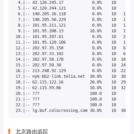
  4.|-- 42.120.245.17            0.0%    10    0.6 
  5.|-- 42.120.244.121           0.0%    10    0.7 
  6.|-- 140.205.26.118           0.0%    10   10.9 
  7.|-- 140.205.50.229           0.0%    10   17.0 
  8.|-- 101.95.211.121           0.0%    10   18.9 
  9.|-- 101.95.208.13           10.0%    10   18.0 
 10.|-- 101.95.207.61            0.0%    10   26.3 
 11.|-- 101.95.120.106           0.0%    10   15.6 
 12.|-- 202.97.35.158            0.0%    10   61.8 
 13.|-- 202.97.33.102            0.0%    10   63.0 
 14.|-- 202.97.58.178            0.0%    10  183.0 
 15.|-- 202.97.50.30             0.0%    10  242.3 
 16.|-- 213.248.92.129           0.0%    10  225.7 
 17.|-- nyk-bb2-link.telia.net  30.0%    10  308.5 
 18.|-- 62.115.122.16           20.0%    10  294.6 
 19.|-- 62.115.59.86            10.0%    10  325.3 
 20.|-- ???                     100.0    10    0.0 
 21.|-- ???                     100.0    10    0.0 
 22.|-- ???                     100.0    10    0.0 
 23.|-- lg.buf.colocrossing.com 30.0%    10  309.8
北京路由追踪