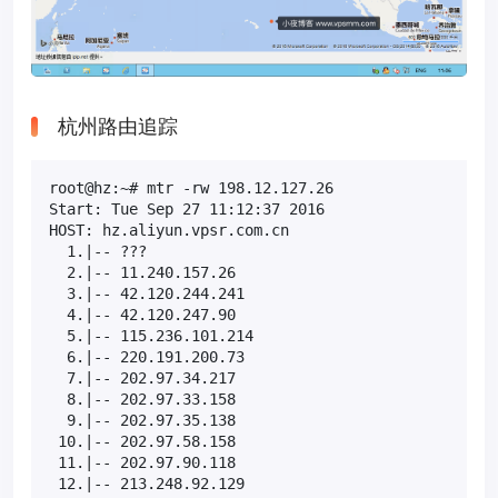
杭州路由追踪
root@hz:~# mtr -rw 198.12.127.26

Start: Tue Sep 27 11:12:37 2016

HOST: hz.aliyun.vpsr.com.cn                       L
  1.|-- ???                                       1
  2.|-- 11.240.157.26                              
  3.|-- 42.120.244.241                             
  4.|-- 42.120.247.90                              
  5.|-- 115.236.101.214                            
  6.|-- 220.191.200.73                             
  7.|-- 202.97.34.217                              
  8.|-- 202.97.33.158                             5
  9.|-- 202.97.35.138                             1
 10.|-- 202.97.58.158                             1
 11.|-- 202.97.90.118                              
 12.|-- 213.248.92.129                            6