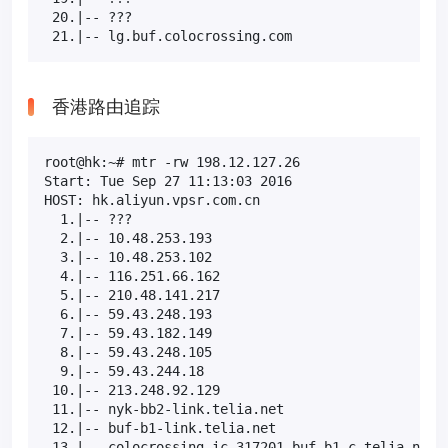
 20.|-- ???                                       1
 21.|-- lg.buf.colocrossing.com                   
香港路由追踪
root@hk:~# mtr -rw 198.12.127.26

Start: Tue Sep 27 11:13:03 2016

HOST: hk.aliyun.vpsr.com.cn                       L
  1.|-- ???                                       1
  2.|-- 10.48.253.193                              
  3.|-- 10.48.253.102                              
  4.|-- 116.251.66.162                             
  5.|-- 210.48.141.217                             
  6.|-- 59.43.248.193                              
  7.|-- 59.43.182.149                             8
  8.|-- 59.43.248.105                              
  9.|-- 59.43.244.18                               
 10.|-- 213.248.92.129                             
 11.|-- nyk-bb2-link.telia.net                     
 12.|-- buf-b1-link.telia.net                      
 13.|-- colocrossing-ic-317201-buf-b1.c.telia.net  