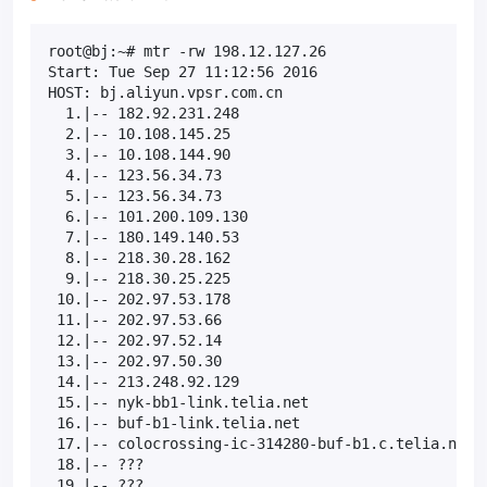
root@bj:~# mtr -rw 198.12.127.26

Start: Tue Sep 27 11:12:56 2016

HOST: bj.aliyun.vpsr.com.cn                       L
  1.|-- 182.92.231.248                             
  2.|-- 10.108.145.25                              
  3.|-- 10.108.144.90                              
  4.|-- 123.56.34.73                               
  5.|-- 123.56.34.73                              1
  6.|-- 101.200.109.130                            
  7.|-- 180.149.140.53                             
  8.|-- 218.30.28.162                              
  9.|-- 218.30.25.225                              
 10.|-- 202.97.53.178                              
 11.|-- 202.97.53.66                               
 12.|-- 202.97.52.14                               
 13.|-- 202.97.50.30                               
 14.|-- 213.248.92.129                            1
 15.|-- nyk-bb1-link.telia.net                     
 16.|-- buf-b1-link.telia.net                      
 17.|-- colocrossing-ic-314280-buf-b1.c.telia.net 1
 18.|-- ???                                       1
 19.|-- ???                                       1