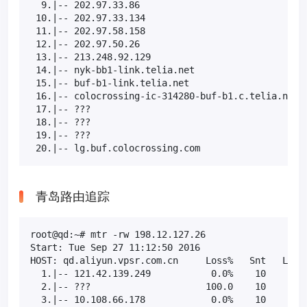
  9.|-- 202.97.33.86                               
 10.|-- 202.97.33.134                             1
 11.|-- 202.97.58.158                              
 12.|-- 202.97.50.26                               
 13.|-- 213.248.92.129                             
 14.|-- nyk-bb1-link.telia.net                    1
 15.|-- buf-b1-link.telia.net                      
 16.|-- colocrossing-ic-314280-buf-b1.c.telia.net 1
 17.|-- ???                                       1
 18.|-- ???                                       1
 19.|-- ???                                       1
 20.|-- lg.buf.colocrossing.com                   
青岛路由追踪
root@qd:~# mtr -rw 198.12.127.26

Start: Tue Sep 27 11:12:50 2016

HOST: qd.aliyun.vpsr.com.cn     Loss%   Snt   Last 
  1.|-- 121.42.139.249           0.0%    10    0.6 
  2.|-- ???                     100.0    10    0.0 
  3.|-- 10.108.66.178            0.0%    10    0.7 