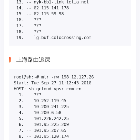
 13.|-- nyk-bb1-link.telia.net                     
 14.|-- 62.115.141.178                            1
 15.|-- 62.115.59.98                              1
 16.|-- ???                                       1
 17.|-- ???                                       1
 18.|-- ???                                       1
 19.|-- lg.buf.colocrossing.com                   
上海路由追踪
root@sh:~# mtr -rw 198.12.127.26

Start: Tue Sep 27 11:12:43 2016

HOST: sh.qcloud.vpsr.com.cn                       L
  1.|-- ???                                       1
  2.|-- 10.252.119.45                              
  3.|-- 10.200.241.225                             
  4.|-- 10.200.6.58                                
  5.|-- 101.226.242.25                             
  6.|-- 101.95.225.209                            4
  7.|-- 101.95.207.65                              
  8.|-- 101.95.120.174                             