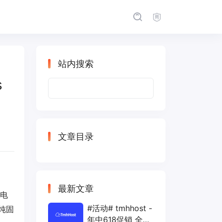
站内搜索
s
搜
索：
文章目录
最新文章
京电
#活动# tmhhost -
纯固
年中618促销 全场