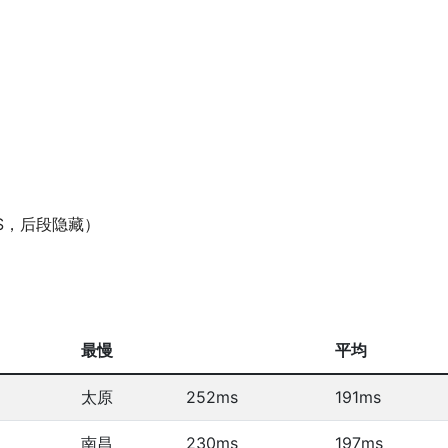
VPS，后段隐藏）
最慢
平均
太原
252ms
191ms
南昌
230ms
197ms