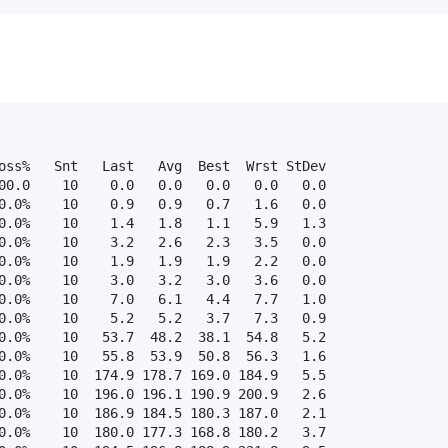
oss%   Snt   Last   Avg  Best  Wrst StDev

00.0    10    0.0   0.0   0.0   0.0   0.0

0.0%    10    0.9   0.9   0.7   1.6   0.0

0.0%    10    1.4   1.8   1.1   5.9   1.3

0.0%    10    3.2   2.6   2.3   3.5   0.0

0.0%    10    1.9   1.9   1.9   2.2   0.0

0.0%    10    3.0   3.2   3.0   3.6   0.0

0.0%    10    7.0   6.1   4.4   7.7   1.0

0.0%    10    5.2   5.2   3.7   7.3   0.9

0.0%    10   53.7  48.2  38.1  54.8   5.2

0.0%    10   55.8  53.9  50.8  56.3   1.6

0.0%    10  174.9 178.7 169.0 184.9   5.5

0.0%    10  196.0 196.1 190.9 200.9   2.6

0.0%    10  186.9 184.5 180.3 187.0   2.1

0.0%    10  180.0 177.3 168.8 180.2   3.7
