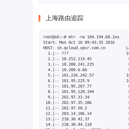
上海路由追踪
root@sh:~# mtr -rw 104.194.68.2xx

Start: Mon Oct 10 09:43:35 2016

HOST: sh.qcloud.vpsr.com.cn         L
  1.|-- ???                         1
  2.|-- 10.252.119.45                
  3.|-- 10.200.241.225               
  4.|-- 10.200.6.66                  
  5.|-- 101.226.242.57              1
  6.|-- 101.95.225.9                1
  7.|-- 101.95.207.77                
  8.|-- 101.95.120.194               
  9.|-- 202.97.33.34                 
 10.|-- 202.97.35.106                
 11.|-- 202.97.50.2                  
 12.|-- 203.14.186.14                
 13.|-- 218.30.42.37                 
 14.|-- 218.30.44.118                