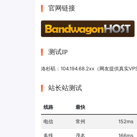
官网链接
测试IP
洛杉矶：104.194.68.2xx（网友提供真实
站长站测试
线路
最快
电信
常州
152ms
多线
茂名
166ms