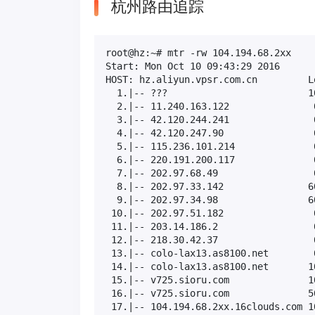
杭州路由追踪
root@hz:~# mtr -rw 104.194.68.2xx

Start: Mon Oct 10 09:43:29 2016

HOST: hz.aliyun.vpsr.com.cn         L
  1.|-- ???                         1
  2.|-- 11.240.163.122               
  3.|-- 42.120.244.241               
  4.|-- 42.120.247.90                
  5.|-- 115.236.101.214              
  6.|-- 220.191.200.117              
  7.|-- 202.97.68.49                 
  8.|-- 202.97.33.142               6
  9.|-- 202.97.34.98                6
 10.|-- 202.97.51.182                
 11.|-- 203.14.186.2                 
 12.|-- 218.30.42.37                 
 13.|-- colo-lax13.as8100.net        
 14.|-- colo-lax13.as8100.net       1
 15.|-- v725.sioru.com              1
 16.|-- v725.sioru.com              5
 17.|-- 104.194.68.2xx.16clouds.com 1