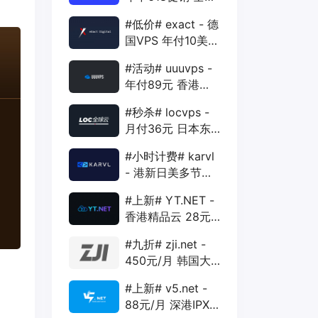
88折 + 特价季付
#低价# exact - 德
年付VPS
国VPS 年付10美元
1核 1G 15G 1T
#活动# uuuvps -
1Gbps
年付89元 香港
BGP 1核 1G 20G
#秒杀# locvps -
400G 30M
月付36元 日本东
京VPS 2核 4G
#小时计费# karvl
40G 1T 450Mbps
- 港新日美多节点
$2/mo 1核 1G
#上新# YT.NET -
20G 5T 1Gbps
香港精品云 28元/
月 电信CN2+联通
#九折# zji.net -
AS10099+移动
450元/月 韩国大
CMI
带宽独服 可选中国
#上新# v5.net -
优化和纯国际线路
88元/月 深港IPX