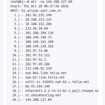
root@bj:~# mtr -rw 144.208.127.89

Start: Thu Oct 20 06:37:56 2016

HOST: bj.aliyun.vpsr.com.cn                      Lo
  1.|-- 182.92.231.249                            0
  2.|-- 10.108.153.125                            0
  3.|-- 10.108.152.206                            0
  4.|-- 123.56.34.69                              0
  5.|-- 101.200.109.134                           0
  6.|-- 180.149.140.73                            0
  7.|-- 180.149.141.109                           0
  8.|-- 180.149.128.181                           0
  9.|-- 202.97.53.86                              0
 10.|-- 202.97.53.222                             0
 11.|-- 202.97.52.2                               0
 12.|-- 202.97.49.106                             0
 13.|-- 213.248.92.129                            0
 14.|-- nyk-bb1-link.telia.net                    0
 15.|-- nyk-b2-link.telia.net                     0
 16.|-- vultr-ic-318452-nyk-b2.c.telia.net        0
 17.|-- 66.55.144.149                            30
 18.|-- ethernet1-2-2-c4-13-b2-1.pnj1.choopa.net 10
 19.|-- o1.shockhosting.net                      10
 20.|-- 144.208.127.89                           1