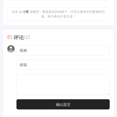
站长 @
小夜
提醒您：数据是你的命根子，任何云都有丢失数据的可
能，每天备份才是王道！
评论
(2)