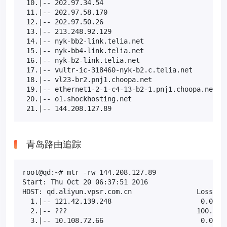
 10.|-- 202.97.34.54                             20
 11.|-- 202.97.58.170                             0
 12.|-- 202.97.50.26                              0
 13.|-- 213.248.92.129                            0
 14.|-- nyk-bb2-link.telia.net                    0
 15.|-- nyk-bb4-link.telia.net                    0
 16.|-- nyk-b2-link.telia.net                     0
 17.|-- vultr-ic-318460-nyk-b2.c.telia.net        0
 18.|-- vl23-br2.pnj1.choopa.net                 22
 19.|-- ethernet1-2-1-c4-13-b2-1.pnj1.choopa.net 11
 20.|-- o1.shockhosting.net                      11
 21.|-- 144.208.127.89                           1
青岛路由追踪
root@qd:~# mtr -rw 144.208.127.89

Start: Thu Oct 20 06:37:51 2016

HOST: qd.aliyun.vpsr.com.cn                Loss%   
  1.|-- 121.42.139.248                      0.0%   
  2.|-- ???                                100.0   
  3.|-- 10.108.72.66                        0.0%   