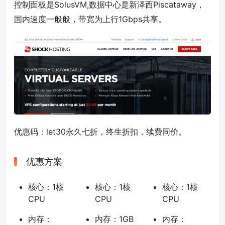
控制面板是SolusVM,数据中心是新泽西Piscataway，
国内速度一般般，带宽为上行1Gbps共享。
优惠码：
let30
永久七折，终生折扣，续费同价。
优惠方案
核心：1核
核心：1核
核心：1核
CPU
CPU
CPU
内存：
内存：1GB
内存：