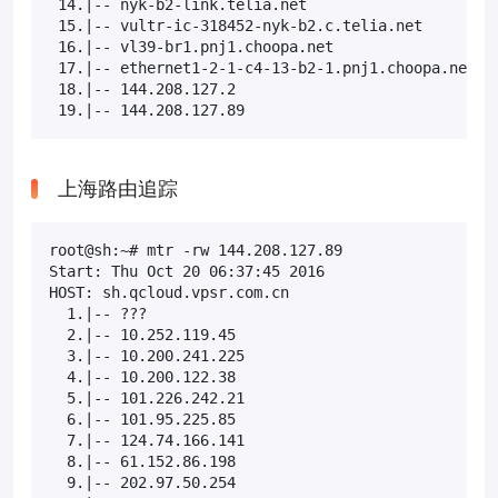
 14.|-- nyk-b2-link.telia.net                     0
 15.|-- vultr-ic-318452-nyk-b2.c.telia.net        0
 16.|-- vl39-br1.pnj1.choopa.net                 30
 17.|-- ethernet1-2-1-c4-13-b2-1.pnj1.choopa.net 10
 18.|-- 144.208.127.2                            10
 19.|-- 144.208.127.89                           1
上海路由追踪
root@sh:~# mtr -rw 144.208.127.89

Start: Thu Oct 20 06:37:45 2016

HOST: sh.qcloud.vpsr.com.cn                      Lo
  1.|-- ???                                      10
  2.|-- 10.252.119.45                             0
  3.|-- 10.200.241.225                            0
  4.|-- 10.200.122.38                             0
  5.|-- 101.226.242.21                           10
  6.|-- 101.95.225.85                            30
  7.|-- 124.74.166.141                            0
  8.|-- 61.152.86.198                             0
  9.|-- 202.97.50.254                            20