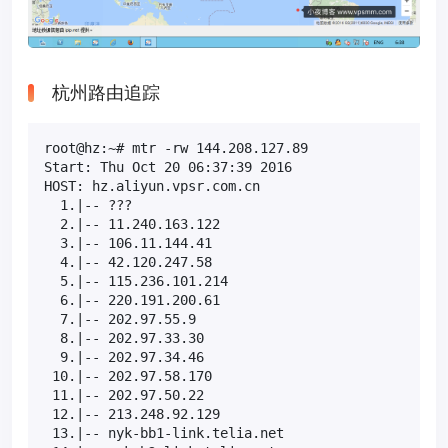
杭州路由追踪
root@hz:~# mtr -rw 144.208.127.89

Start: Thu Oct 20 06:37:39 2016

HOST: hz.aliyun.vpsr.com.cn                      Lo
  1.|-- ???                                      10
  2.|-- 11.240.163.122                            0
  3.|-- 106.11.144.41                             0
  4.|-- 42.120.247.58                             0
  5.|-- 115.236.101.214                           0
  6.|-- 220.191.200.61                            0
  7.|-- 202.97.55.9                               0
  8.|-- 202.97.33.30                              0
  9.|-- 202.97.34.46                             50
 10.|-- 202.97.58.170                             0
 11.|-- 202.97.50.22                              0
 12.|-- 213.248.92.129                           10
 13.|-- nyk-bb1-link.telia.net                    0