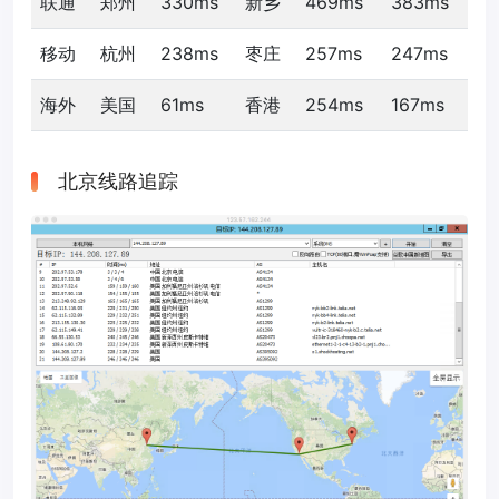
联通
郑州
330ms
新乡
469ms
383ms
移动
杭州
238ms
枣庄
257ms
247ms
海外
美国
61ms
香港
254ms
167ms
北京线路追踪