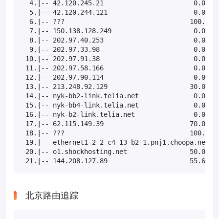
  4.|-- 42.120.245.21                       0.0%   
  5.|-- 42.120.244.121                      0.0%   
  6.|-- ???                                100.0   
  7.|-- 150.138.128.249                     0.0%   
  8.|-- 202.97.40.253                       0.0%   
  9.|-- 202.97.33.98                        0.0%   
 10.|-- 202.97.91.38                        0.0%   
 11.|-- 202.97.58.166                       0.0%   
 12.|-- 202.97.90.114                       0.0%   
 13.|-- 213.248.92.129                     30.0%   
 14.|-- nyk-bb2-link.telia.net              0.0%   
 15.|-- nyk-bb4-link.telia.net              0.0%   
 16.|-- nyk-b2-link.telia.net               0.0%   
 17.|-- 62.115.149.39                      70.0%   
 18.|-- ???                                100.0   
 19.|-- ethernet1-2-2-c4-13-b2-1.pnj1.choopa.net 30
 20.|-- o1.shockhosting.net                50.0%   
 21.|-- 144.208.127.89                     55.6%  
北京路由追踪