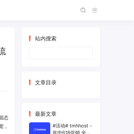
站内搜索
限流
搜
索：
文章目录
最新文章
纯固态
#活动# tmhhost -
宽，
年中618促销 全场