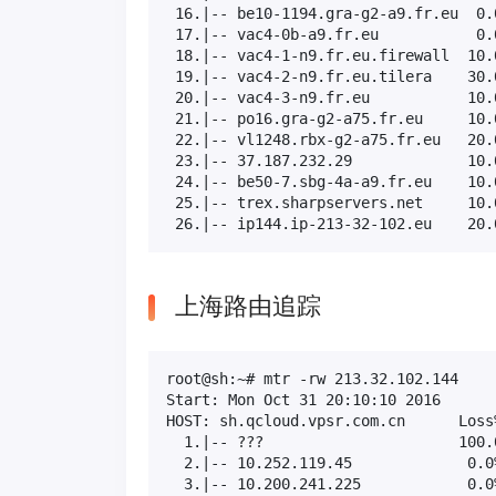
 16.|-- be10-1194.gra-g2-a9.fr.eu  0.
 17.|-- vac4-0b-a9.fr.eu           0.
 18.|-- vac4-1-n9.fr.eu.firewall  10.
 19.|-- vac4-2-n9.fr.eu.tilera    30.
 20.|-- vac4-3-n9.fr.eu           10.
 21.|-- po16.gra-g2-a75.fr.eu     10.
 22.|-- vl1248.rbx-g2-a75.fr.eu   20.
 23.|-- 37.187.232.29             10.
 24.|-- be50-7.sbg-4a-a9.fr.eu    10.
 25.|-- trex.sharpservers.net     10.
 26.|-- ip144.ip-213-32-102.eu    20.
上海路由追踪
root@sh:~# mtr -rw 213.32.102.144

Start: Mon Oct 31 20:10:10 2016

HOST: sh.qcloud.vpsr.com.cn      Loss
  1.|-- ???                      100.
  2.|-- 10.252.119.45             0.0
  3.|-- 10.200.241.225            0.0