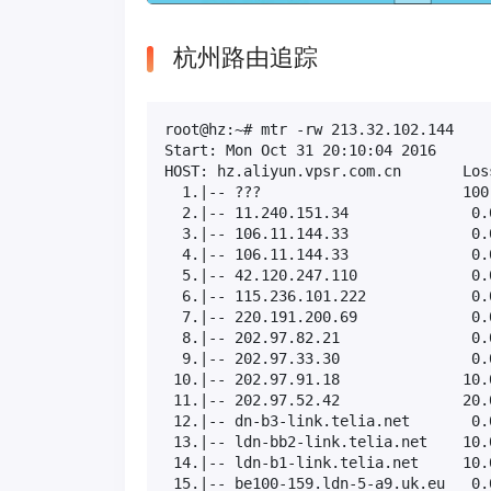
杭州路由追踪
root@hz:~# mtr -rw 213.32.102.144

Start: Mon Oct 31 20:10:04 2016

HOST: hz.aliyun.vpsr.com.cn       Los
  1.|-- ???                       100
  2.|-- 11.240.151.34              0.
  3.|-- 106.11.144.33              0.
  4.|-- 106.11.144.33              0.
  5.|-- 42.120.247.110             0.
  6.|-- 115.236.101.222            0.
  7.|-- 220.191.200.69             0.
  8.|-- 202.97.82.21               0.
  9.|-- 202.97.33.30               0.
 10.|-- 202.97.91.18              10.
 11.|-- 202.97.52.42              20.
 12.|-- dn-b3-link.telia.net       0.
 13.|-- ldn-bb2-link.telia.net    10.
 14.|-- ldn-b1-link.telia.net     10.
 15.|-- be100-159.ldn-5-a9.uk.eu   0.