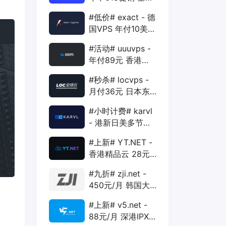
88折 + 特价季付
#低价# exact - 德
年付VPS
国VPS 年付10美元
1核 1G 15G 1T
#活动# uuuvps -
1Gbps
年付89元 香港
BGP 1核 1G 20G
#秒杀# locvps -
400G 30M
月付36元 日本东
京VPS 2核 4G
#小时计费# karvl
40G 1T 450Mbps
- 港新日美多节点
$2/mo 1核 1G
#上新# YT.NET -
20G 5T 1Gbps
香港精品云 28元/
月 电信CN2+联通
#九折# zji.net -
AS10099+移动
450元/月 韩国大
CMI
带宽独服 可选中国
#上新# v5.net -
优化和纯国际线路
88元/月 深港IPX