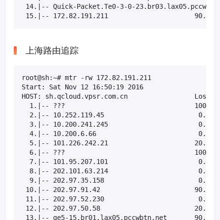
 14.|-- Quick-Packet.Te0-3-0-23.br03.lax05.pccwbtn.
 15.|-- 172.82.191.211                      90.0% 
上海路由追踪
root@sh:~# mtr -rw 172.82.191.211

Start: Sat Nov 12 16:50:19 2016

HOST: sh.qcloud.vpsr.com.cn                 Loss%  
  1.|-- ???                                 100.0  
  2.|-- 10.252.119.45                        0.0%  
  3.|-- 10.200.241.245                       0.0%  
  4.|-- 10.200.6.66                          0.0%  
  5.|-- 101.226.242.21                      20.0%  
  6.|-- ???                                 100.0  
  7.|-- 101.95.207.101                       0.0%  
  8.|-- 202.101.63.214                       0.0%  
  9.|-- 202.97.35.158                        0.0%  
 10.|-- 202.97.91.42                        90.0%  
 11.|-- 202.97.52.230                        0.0%  
 12.|-- 202.97.50.58                        20.0%  
 13.|-- ge5-15.br01.lax05.pccwbtn.net       90.0%  