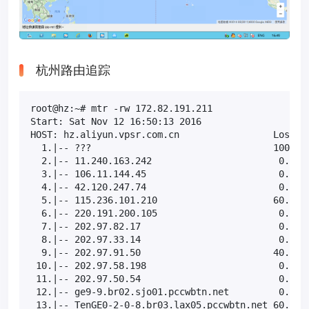
杭州路由追踪
root@hz:~# mtr -rw 172.82.191.211

Start: Sat Nov 12 16:50:13 2016

HOST: hz.aliyun.vpsr.com.cn                 Loss%  
  1.|-- ???                                 100.0  
  2.|-- 11.240.163.242                       0.0%  
  3.|-- 106.11.144.45                        0.0%  
  4.|-- 42.120.247.74                        0.0%  
  5.|-- 115.236.101.210                     60.0%  
  6.|-- 220.191.200.105                      0.0%  
  7.|-- 202.97.82.17                         0.0%  
  8.|-- 202.97.33.14                         0.0%  
  9.|-- 202.97.91.50                        40.0%  
 10.|-- 202.97.58.198                        0.0%  
 11.|-- 202.97.50.54                         0.0%  
 12.|-- ge9-9.br02.sjo01.pccwbtn.net         0.0%  
 13.|-- TenGE0-2-0-8.br03.lax05.pccwbtn.net 60.0%  