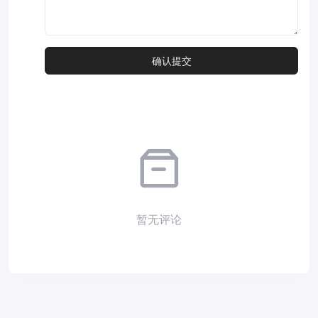
暂无评论
Copyright © 2026
小夜部落
Designed by
nicetheme
. Hosting by
Diyvm
.