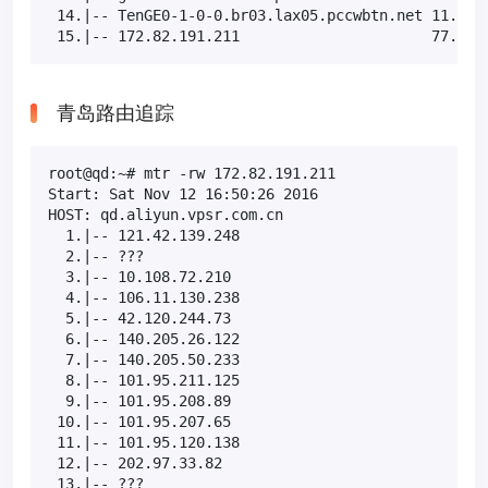
 14.|-- TenGE0-1-0-0.br03.lax05.pccwbtn.net 11.1%  
 15.|-- 172.82.191.211                      77.8% 
青岛路由追踪
root@qd:~# mtr -rw 172.82.191.211

Start: Sat Nov 12 16:50:26 2016

HOST: qd.aliyun.vpsr.com.cn                        
  1.|-- 121.42.139.248                             
  2.|-- ???                                        
  3.|-- 10.108.72.210                              
  4.|-- 106.11.130.238                             
  5.|-- 42.120.244.73                              
  6.|-- 140.205.26.122                             
  7.|-- 140.205.50.233                             
  8.|-- 101.95.211.125                             
  9.|-- 101.95.208.89                              
 10.|-- 101.95.207.65                              
 11.|-- 101.95.120.138                             
 12.|-- 202.97.33.82                               
 13.|-- ???                                        