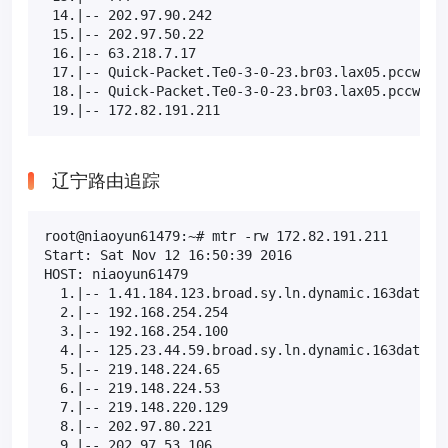
 14.|-- 202.97.90.242                              
 15.|-- 202.97.50.22                               
 16.|-- 63.218.7.17                                
 17.|-- Quick-Packet.Te0-3-0-23.br03.lax05.pccwbtn.
 18.|-- Quick-Packet.Te0-3-0-23.br03.lax05.pccwbtn.
 19.|-- 172.82.191.211                            
辽宁路由追踪
root@niaoyun61479:~# mtr -rw 172.82.191.211

Start: Sat Nov 12 16:50:39 2016

HOST: niaoyun61479                                 
  1.|-- 1.41.184.123.broad.sy.ln.dynamic.163data.co
  2.|-- 192.168.254.254                            
  3.|-- 192.168.254.100                            
  4.|-- 125.23.44.59.broad.sy.ln.dynamic.163data.co
  5.|-- 219.148.224.65                             
  6.|-- 219.148.224.53                             
  7.|-- 219.148.220.129                            
  8.|-- 202.97.80.221                              
  9.|-- 202.97.53.106                              