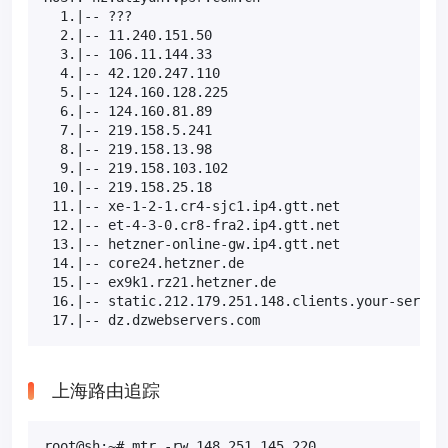
  1.|-- ???                                        
  2.|-- 11.240.151.50                              
  3.|-- 106.11.144.33                              
  4.|-- 42.120.247.110                             
  5.|-- 124.160.128.225                            
  6.|-- 124.160.81.89                              
  7.|-- 219.158.5.241                              
  8.|-- 219.158.13.98                              
  9.|-- 219.158.103.102                            
 10.|-- 219.158.25.18                              
 11.|-- xe-1-2-1.cr4-sjc1.ip4.gtt.net              
 12.|-- et-4-3-0.cr8-fra2.ip4.gtt.net              
 13.|-- hetzner-online-gw.ip4.gtt.net              
 14.|-- core24.hetzner.de                          
 15.|-- ex9k1.rz21.hetzner.de                      
 16.|-- static.212.179.251.148.clients.your-server.
 17.|-- dz.dzwebservers.com                       
上海路由追踪
root@sh:~# mtr -rw 148.251.145.220
