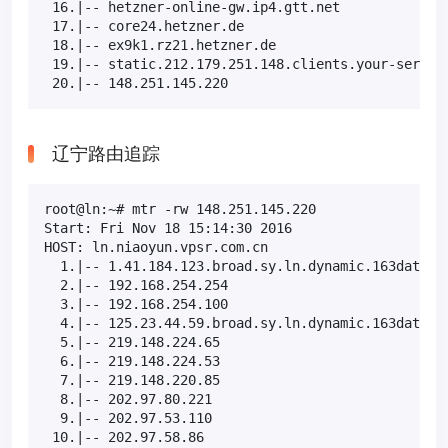
 16.|-- hetzner-online-gw.ip4.gtt.net              
 17.|-- core24.hetzner.de                          
 18.|-- ex9k1.rz21.hetzner.de                      
 19.|-- static.212.179.251.148.clients.your-server.
 20.|-- 148.251.145.220                           
辽宁路由追踪
root@ln:~# mtr -rw 148.251.145.220

Start: Fri Nov 18 15:14:30 2016

HOST: ln.niaoyun.vpsr.com.cn                       
  1.|-- 1.41.184.123.broad.sy.ln.dynamic.163data.co
  2.|-- 192.168.254.254                            
  3.|-- 192.168.254.100                            
  4.|-- 125.23.44.59.broad.sy.ln.dynamic.163data.co
  5.|-- 219.148.224.65                             
  6.|-- 219.148.224.53                             
  7.|-- 219.148.220.85                             
  8.|-- 202.97.80.221                              
  9.|-- 202.97.53.110                              
 10.|-- 202.97.58.86                               