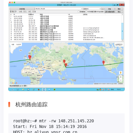
杭州路由追踪
root@hz:~# mtr -rw 148.251.145.220

Start: Fri Nov 18 15:14:19 2016

HOST: hz.aliyun.vpsr.com.cn                        