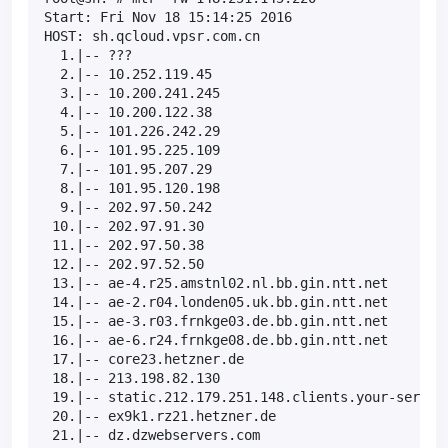
Start: Fri Nov 18 15:14:25 2016

HOST: sh.qcloud.vpsr.com.cn                        
  1.|-- ???                                        
  2.|-- 10.252.119.45                              
  3.|-- 10.200.241.245                             
  4.|-- 10.200.122.38                              
  5.|-- 101.226.242.29                             
  6.|-- 101.95.225.109                             
  7.|-- 101.95.207.29                              
  8.|-- 101.95.120.198                             
  9.|-- 202.97.50.242                              
 10.|-- 202.97.91.30                               
 11.|-- 202.97.50.38                               
 12.|-- 202.97.52.50                               
 13.|-- ae-4.r25.amstnl02.nl.bb.gin.ntt.net        
 14.|-- ae-2.r04.londen05.uk.bb.gin.ntt.net        
 15.|-- ae-3.r03.frnkge03.de.bb.gin.ntt.net        
 16.|-- ae-6.r24.frnkge08.de.bb.gin.ntt.net        
 17.|-- core23.hetzner.de                          
 18.|-- 213.198.82.130                             
 19.|-- static.212.179.251.148.clients.your-server.
 20.|-- ex9k1.rz21.hetzner.de                      
 21.|-- dz.dzwebservers.com                       