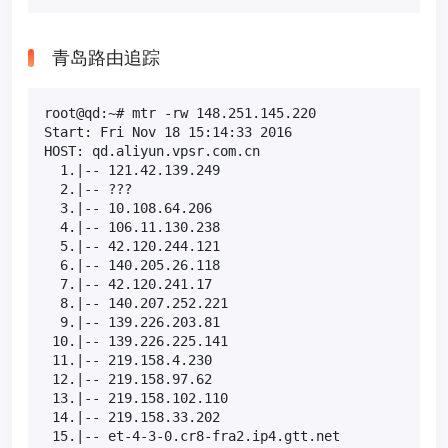
青岛路由追踪
root@qd:~# mtr -rw 148.251.145.220

Start: Fri Nov 18 15:14:33 2016

HOST: qd.aliyun.vpsr.com.cn                        
  1.|-- 121.42.139.249                             
  2.|-- ???                                        
  3.|-- 10.108.64.206                              
  4.|-- 106.11.130.238                             
  5.|-- 42.120.244.121                             
  6.|-- 140.205.26.118                             
  7.|-- 42.120.241.17                              
  8.|-- 140.207.252.221                            
  9.|-- 139.226.203.81                             
 10.|-- 139.226.225.141                            
 11.|-- 219.158.4.230                              
 12.|-- 219.158.97.62                              
 13.|-- 219.158.102.110                            
 14.|-- 219.158.33.202                             
 15.|-- et-4-3-0.cr8-fra2.ip4.gtt.net              