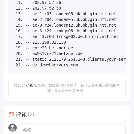
 11.|-- 202.97.52.26                               
 12.|-- 202.97.52.50                               
 13.|-- ae-1.r03.londen05.uk.bb.gin.ntt.net        
 14.|-- ae-2.r04.londen05.uk.bb.gin.ntt.net        
 15.|-- ae-0.r24.londen12.uk.bb.gin.ntt.net        
 16.|-- ae-6.r24.frnkge08.de.bb.gin.ntt.net        
 17.|-- ae-13.r03.frnkge03.de.bb.gin.ntt.net       
 18.|-- 213.198.82.130                             
 19.|-- core23.hetzner.de                          
 20.|-- ex9k1.rz21.hetzner.de                      
 21.|-- static.212.179.251.148.clients.your-server.
 22.|-- dz.dzwebservers.com                       
站长 @
小夜
提醒您：数据是你的命根子，任何云都有丢失数据的可
能，每天备份才是王道！
评论
(2)