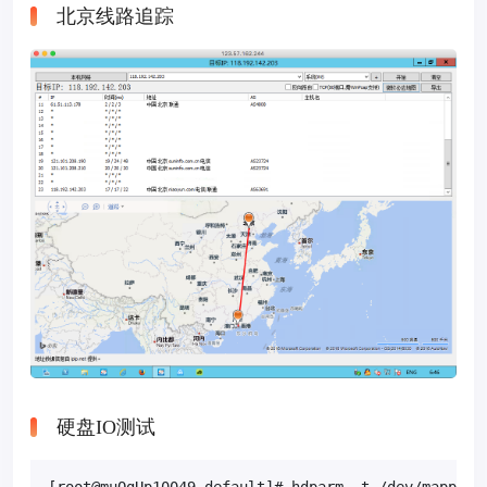
北京线路追踪
硬盘IO测试
[root@muQgUp10049 default]# hdparm -t /dev/mapper/v