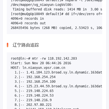
/dev/mapper/vg_niaoyun-LogVol00:

 Timing buffered disk reads: 1414 MB in  3.00 secon
[root@muQgUp10049 default]# dd if=/dev/zero of=test
4096+0 records in

4096+0 records out

268435456 bytes (268 MB) copied, 2.53423 s, 106 MB
辽宁路由追踪
root@ln:~# mtr -rw 118.192.142.203

Start: Sun Nov 20 06:44:26 2016

HOST: ln.niaoyun.vpsr.com.cn                       
  1.|-- 1.41.184.123.broad.sy.ln.dynamic.163data.co
  2.|-- 192.168.254.254                            
  3.|-- 192.168.254.100                            
  4.|-- 125.23.44.59.broad.sy.ln.dynamic.163data.co
  5.|-- 219.148.224.65                             
  6.|-- 219.148.224.53                             
  7.|-- 219.148.216.9                              
  8.|-- 202.97.80.221                              