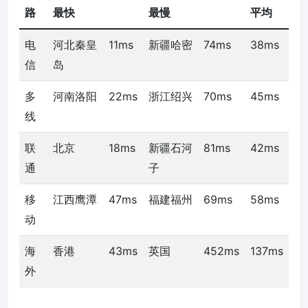
路
最快
最慢
平均
电
河北秦皇
11ms
新疆哈密
74ms
38ms
信
岛
多
河南洛阳
22ms
浙江绍兴
70ms
45ms
线
联
北京
18ms
新疆石河
81ms
42ms
通
子
移
江西鹰潭
47ms
福建福州
69ms
58ms
动
海
香港
43ms
英国
452ms
137ms
外