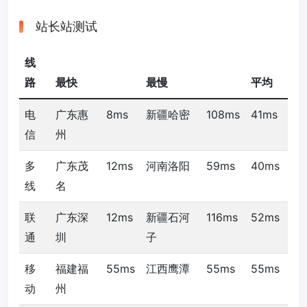
站长站测试
线
路
最快
最慢
平均
电
广东惠
8ms
新疆哈密
108ms
41ms
信
州
多
广东茂
12ms
河南洛阳
59ms
40ms
线
名
联
广东深
12ms
新疆石河
116ms
52ms
通
圳
子
移
福建福
55ms
江西鹰潭
55ms
55ms
动
州