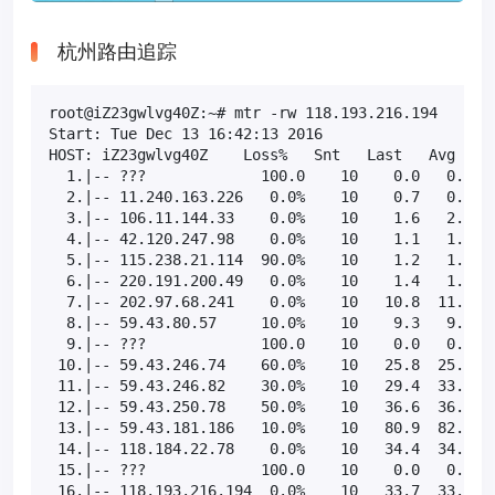
杭州路由追踪
root@iZ23gwlvg40Z:~# mtr -rw 118.193.216.194

Start: Tue Dec 13 16:42:13 2016

HOST: iZ23gwlvg40Z    Loss%   Snt   Last   Avg  Bes
  1.|-- ???             100.0    10    0.0   0.0   
  2.|-- 11.240.163.226   0.0%    10    0.7   0.9   
  3.|-- 106.11.144.33    0.0%    10    1.6   2.2   
  4.|-- 42.120.247.98    0.0%    10    1.1   1.1   
  5.|-- 115.238.21.114  90.0%    10    1.2   1.2   
  6.|-- 220.191.200.49   0.0%    10    1.4   1.3   
  7.|-- 202.97.68.241    0.0%    10   10.8  11.1   
  8.|-- 59.43.80.57     10.0%    10    9.3   9.0   
  9.|-- ???             100.0    10    0.0   0.0   
 10.|-- 59.43.246.74    60.0%    10   25.8  25.9  2
 11.|-- 59.43.246.82    30.0%    10   29.4  33.5  2
 12.|-- 59.43.250.78    50.0%    10   36.6  36.1  3
 13.|-- 59.43.181.186   10.0%    10   80.9  82.0  7
 14.|-- 118.184.22.78    0.0%    10   34.4  34.7  3
 15.|-- ???             100.0    10    0.0   0.0   
 16.|-- 118.193.216.194  0.0%    10   33.7  33.6  