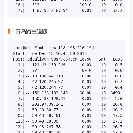
 16.|-- ???                 100.0    10    0.0   0.
 17.|-- 118.193.216.194      0.0%    10   32.2  32
青岛路由追踪
root@qd:~# mtr -rw 118.193.216.194

Start: Tue Dec 13 16:42:30 2016

HOST: qd.aliyun.vpsr.com.cn Loss%   Snt   Last   Av
  1.|-- 121.42.139.249       0.0%    10    0.5   0.
  2.|-- ???                 100.0    10    0.0   0.
  3.|-- 10.108.64.210        0.0%    10    0.6  14.
  4.|-- 42.120.245.57        0.0%    10    0.7   0.
  5.|-- 42.120.244.77        0.0%    10    0.4   0.
  6.|-- 150.138.132.149     60.0%    10  6490. 6241
  7.|-- 150.138.128.41       0.0%    10    2.6   2.
  8.|-- 202.97.39.141        0.0%    10   16.6  15.
  9.|-- 59.43.80.77          0.0%    10   16.3  28.
 10.|-- 59.43.18.161         0.0%    10   17.5  19.
 11.|-- 59.43.18.90          0.0%    10   17.2  19.
 12.|-- 59.43.247.58         0.0%    10   16.7  25.
 13.|-- 59.43.183.78         0.0%    10   57.6  42.