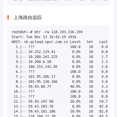
上海路由追踪
root@sh:~# mtr -rw 118.193.216.194

Start: Tue Dec 13 16:42:19 2016

HOST: sh.qcloud.vpsr.com.cn Loss%   Snt   Last   Av
  1.|-- ???                 100.0    10    0.0   0.
  2.|-- 10.252.119.41        0.0%    10    0.8   0.
  3.|-- 10.200.241.225       0.0%    10    1.7   2.
  4.|-- 10.200.6.58          0.0%    10    2.3   2.
  5.|-- 180.153.142.85       0.0%    10    2.0   2.
  6.|-- ???                 100.0    10    0.0   0.
  7.|-- 101.95.206.17        0.0%    10    4.0   4.
  8.|-- 101.95.120.166       0.0%    10    3.6   5.
  9.|-- 59.43.80.77         40.0%    10    3.3   5.
 10.|-- ???                 100.0    10    0.0   0.
 11.|-- ???                 100.0    10    0.0   0.
 12.|-- 59.43.247.58        10.0%    10   54.7  66.
 13.|-- 59.43.183.78         0.0%    10   82.0  83.
 14.|-- 59.43.181.186       10.0%    10   82.0  84.
 15.|-- 118.184.22.78        0.0%    10   83.5  80.