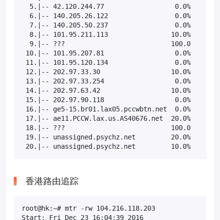
  5.|-- 42.120.244.77                  0.0%    10  
  6.|-- 140.205.26.122                 0.0%    10  
  7.|-- 140.205.50.237                 0.0%    10  
  8.|-- 101.95.211.113                10.0%    10  
  9.|-- ???                           100.0    10  
 10.|-- 101.95.207.81                  0.0%    10  
 11.|-- 101.95.120.134                 0.0%    10  
 12.|-- 202.97.33.30                  10.0%    10  
 13.|-- 202.97.33.254                  0.0%    10  
 14.|-- 202.97.63.42                  10.0%    10  
 15.|-- 202.97.90.118                  0.0%    10  
 16.|-- ge5-15.br01.lax05.pccwbtn.net  0.0%    10  
 17.|-- ae11.PCCW.lax.us.AS40676.net  20.0%    10  
 18.|-- ???                           100.0    10  
 19.|-- unassigned.psychz.net         20.0%    10  
 20.|-- unassigned.psychz.net         10.0%    10 
香港路由追踪
root@hk:~# mtr -rw 104.216.118.203

Start: Fri Dec 23 16:04:39 2016
