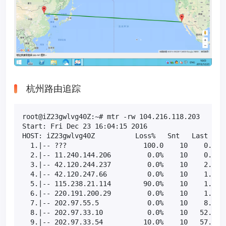
杭州路由追踪
root@iZ23gwlvg40Z:~# mtr -rw 104.216.118.203

Start: Fri Dec 23 16:04:15 2016

HOST: iZ23gwlvg40Z          Loss%   Snt   Last   Av
  1.|-- ???                   100.0    10    0.0   
  2.|-- 11.240.144.206         0.0%    10    0.7   
  3.|-- 42.120.244.237         0.0%    10    2.4   
  4.|-- 42.120.247.66          0.0%    10    1.0  1
  5.|-- 115.238.21.114        90.0%    10    1.2   
  6.|-- 220.191.200.29         0.0%    10    1.1   
  7.|-- 202.97.55.5            0.0%    10    8.1   
  8.|-- 202.97.33.10           0.0%    10   52.6  5
  9.|-- 202.97.33.54          10.0%    10   57.1  6