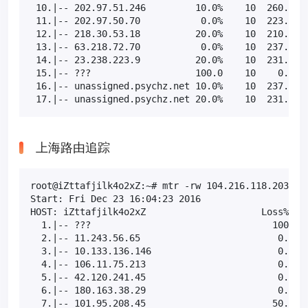
 10.|-- 202.97.51.246         10.0%    10  260.1 27
 11.|-- 202.97.50.70           0.0%    10  223.1 23
 12.|-- 218.30.53.18          20.0%    10  210.1 22
 13.|-- 63.218.72.70           0.0%    10  237.2 23
 14.|-- 23.238.223.9          20.0%    10  231.8 23
 15.|-- ???                   100.0    10    0.0   
 16.|-- unassigned.psychz.net 10.0%    10  237.7 23
 17.|-- unassigned.psychz.net 20.0%    10  231.5 2
上海路由追踪
root@iZttafjilk4o2xZ:~# mtr -rw 104.216.118.203

Start: Fri Dec 23 16:04:23 2016

HOST: iZttafjilk4o2xZ                     Loss%   S
  1.|-- ???                                 100.0  
  2.|-- 11.243.56.65                         0.0%  
  3.|-- 10.133.136.146                       0.0%  
  4.|-- 106.11.75.213                        0.0%  
  5.|-- 42.120.241.45                        0.0%  
  6.|-- 180.163.38.29                        0.0%  
  7.|-- 101.95.208.45                       50.0%  