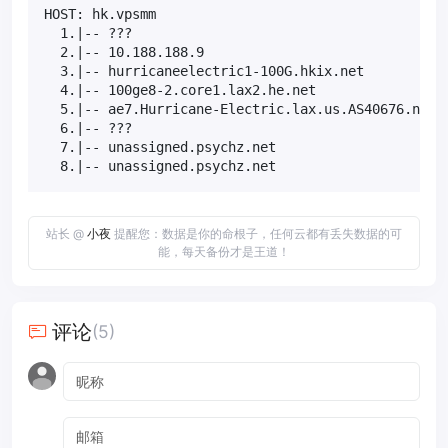
HOST: hk.vpsmm                                  Los
  1.|-- ???                                       1
  2.|-- 10.188.188.9                               
  3.|-- hurricaneelectric1-100G.hkix.net           
  4.|-- 100ge8-2.core1.lax2.he.net                1
  5.|-- ae7.Hurricane-Electric.lax.us.AS40676.net 5
  6.|-- ???                                       1
  7.|-- unassigned.psychz.net                      
  8.|-- unassigned.psychz.net                     
站长 @
小夜
提醒您：数据是你的命根子，任何云都有丢失数据的可
能，每天备份才是王道！
评论
(5)