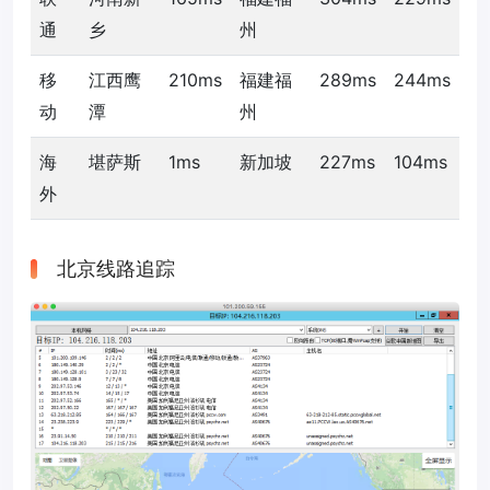
通
乡
州
移
江西鹰
210ms
福建福
289ms
244ms
动
潭
州
海
堪萨斯
1ms
新加坡
227ms
104ms
外
北京线路追踪