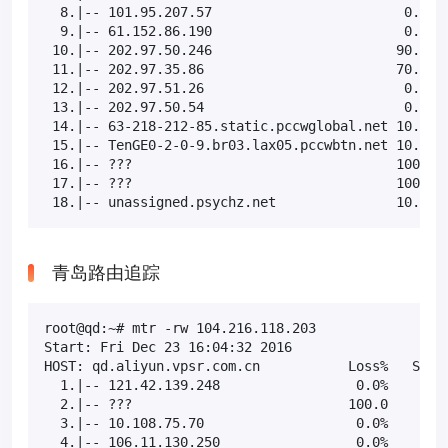
  8.|-- 101.95.207.57                        0.0%  
  9.|-- 61.152.86.190                        0.0%  
 10.|-- 202.97.50.246                       90.0%  
 11.|-- 202.97.35.86                        70.0%  
 12.|-- 202.97.51.26                         0.0%  
 13.|-- 202.97.50.54                         0.0%  
 14.|-- 63-218-212-85.static.pccwglobal.net 10.0%  
 15.|-- TenGE0-2-0-9.br03.lax05.pccwbtn.net 10.0%  
 16.|-- ???                                 100.0  
 17.|-- ???                                 100.0  
 18.|-- unassigned.psychz.net               10.0% 
青岛路由追踪
root@qd:~# mtr -rw 104.216.118.203

Start: Fri Dec 23 16:04:32 2016

HOST: qd.aliyun.vpsr.com.cn           Loss%   Snt  
  1.|-- 121.42.139.248                 0.0%    10  
  2.|-- ???                           100.0    10  
  3.|-- 10.108.75.70                   0.0%    10  
  4.|-- 106.11.130.250                 0.0%    10  