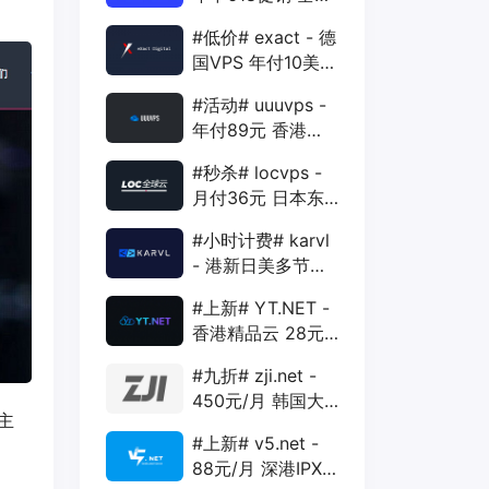
88折 + 特价季付
#低价# exact - 德
年付VPS
国VPS 年付10美元
1核 1G 15G 1T
#活动# uuuvps -
1Gbps
年付89元 香港
BGP 1核 1G 20G
#秒杀# locvps -
400G 30M
月付36元 日本东
京VPS 2核 4G
#小时计费# karvl
40G 1T 450Mbps
- 港新日美多节点
$2/mo 1核 1G
#上新# YT.NET -
20G 5T 1Gbps
香港精品云 28元/
月 电信CN2+联通
#九折# zji.net -
AS10099+移动
450元/月 韩国大
CMI
主
带宽独服 可选中国
#上新# v5.net -
优化和纯国际线路
88元/月 深港IPX