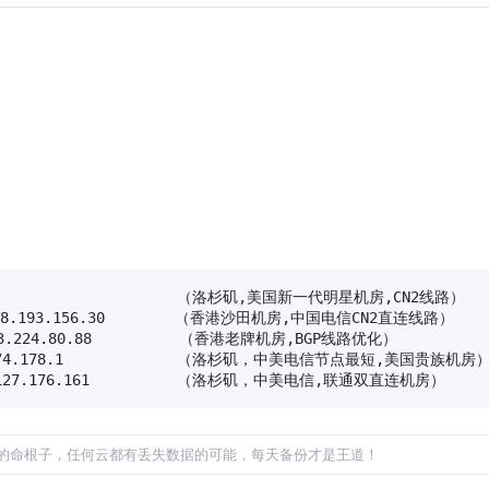
                       （洛杉矶,美国新一代明星机房,CN2线路）

118.193.156.30        （香港沙田机房,中国电信CN2直连线路）

103.224.80.88          （香港老牌机房,BGP线路优化）

76.74.178.1             （洛杉矶，中美电信节点最短,美国贵族机房）
16.127.176.161          （洛杉矶，中美电信,联通双直连机房）
的命根子，任何云都有丢失数据的可能，每天备份才是王道！