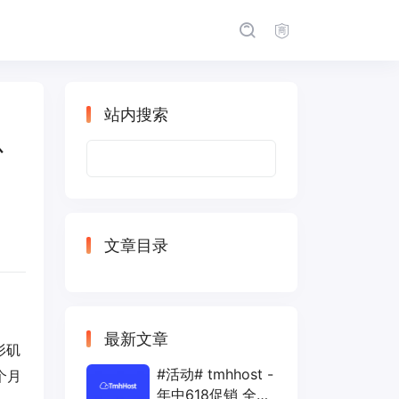
站内搜索
少
搜
索：
文章目录
最新文章
杉矶
#活动# tmhhost -
个月
年中618促销 全场