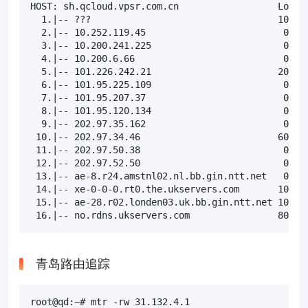
HOST: sh.qcloud.vpsr.com.cn                  Loss% 
  1.|-- ???                                  100.0 
  2.|-- 10.252.119.45                         0.0% 
  3.|-- 10.200.241.225                        0.0% 
  4.|-- 10.200.6.66                           0.0% 
  5.|-- 101.226.242.21                       20.0% 
  6.|-- 101.95.225.109                        0.0% 
  7.|-- 101.95.207.37                         0.0% 
  8.|-- 101.95.120.134                        0.0% 
  9.|-- 202.97.35.162                         0.0% 
 10.|-- 202.97.34.46                         60.0% 
 11.|-- 202.97.50.38                          0.0% 
 12.|-- 202.97.52.50                          0.0% 
 13.|-- ae-8.r24.amstnl02.nl.bb.gin.ntt.net   0.0% 
 14.|-- xe-0-0-0.rt0.the.ukservers.com       10.0% 
 15.|-- ae-28.r02.londen03.uk.bb.gin.ntt.net 10.0% 
 16.|-- no.rdns.ukservers.com                80.0%
青岛路由追踪
root@qd:~# mtr -rw 31.132.4.1
