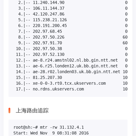
  2.|-- 11.240.144.90                         0.0% 
  3.|-- 106.11.144.37                         0.0% 
  4.|-- 42.120.247.86                         0.0% 
  5.|-- 115.238.21.126                        0.0% 
  6.|-- 220.191.200.45                        0.0% 
  7.|-- 202.97.68.45                          0.0% 
  8.|-- 202.97.50.226                        60.0% 
  9.|-- 202.97.91.70                         60.0% 
 10.|-- 202.97.50.38                          0.0% 
 11.|-- 202.97.52.130                         0.0% 
 12.|-- ae-8.r24.amstnl02.nl.bb.gin.ntt.net   0.0% 
 13.|-- ae-6.r25.londen12.uk.bb.gin.ntt.net   0.0% 
 14.|-- ae-28.r02.londen03.uk.bb.gin.ntt.net 10.0% 
 15.|-- 81.25.207.30                         10.0% 
 16.|-- xe-0-0-3.rt0.tcx.ukservers.com       10.0% 
 17.|-- no.rdns.ukservers.com                10.0%
上海路由追踪
root@sh:~# mtr -rw 31.132.4.1

Start: Wed Nov  9 08:31:08 2016
