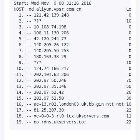
Start: Wed Nov  9 08:31:16 2016

HOST: qd.aliyun.vpsr.com.cn                  Loss% 
  1.|-- 121.42.139.248                        0.0% 
  2.|-- ???                                  100.0 
  3.|-- 10.108.74.198                         0.0% 
  4.|-- 106.11.130.206                        0.0% 
  5.|-- 42.120.244.73                         0.0% 
  6.|-- 140.205.26.122                        0.0% 
  7.|-- 140.205.50.253                        0.0% 
  8.|-- 180.163.38.29                         0.0% 
  9.|-- ???                                  100.0 
 10.|-- 124.74.166.217                        0.0% 
 11.|-- 202.101.63.206                        0.0% 
 12.|-- 202.97.50.246                        70.0% 
 13.|-- 202.97.35.146                        50.0% 
 14.|-- 202.97.52.42                         20.0% 
 15.|-- 202.97.52.50                         30.0% 
 16.|-- ae-13.r02.londen03.uk.bb.gin.ntt.net 10.0% 
 17.|-- 81.25.207.30                         22.2% 
 18.|-- xe-0-0-3.rt0.tcx.ukservers.com       11.1% 
 19.|-- no.rdns.ukservers.com                22.2%