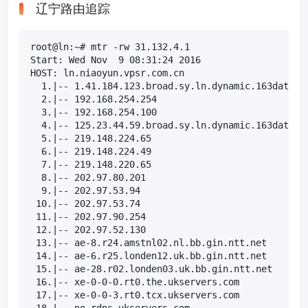
辽宁路由追踪
root@ln:~# mtr -rw 31.132.4.1

Start: Wed Nov  9 08:31:24 2016

HOST: ln.niaoyun.vpsr.com.cn                       
  1.|-- 1.41.184.123.broad.sy.ln.dynamic.163data.co
  2.|-- 192.168.254.254                            
  3.|-- 192.168.254.100                            
  4.|-- 125.23.44.59.broad.sy.ln.dynamic.163data.co
  5.|-- 219.148.224.65                             
  6.|-- 219.148.224.49                             
  7.|-- 219.148.220.65                             
  8.|-- 202.97.80.201                              
  9.|-- 202.97.53.94                               
 10.|-- 202.97.53.74                               
 11.|-- 202.97.90.254                              
 12.|-- 202.97.52.130                              
 13.|-- ae-8.r24.amstnl02.nl.bb.gin.ntt.net        
 14.|-- ae-6.r25.londen12.uk.bb.gin.ntt.net        
 15.|-- ae-28.r02.londen03.uk.bb.gin.ntt.net       
 16.|-- xe-0-0-0.rt0.the.ukservers.com             
 17.|-- xe-0-0-3.rt0.tcx.ukservers.com             
 18.|-- no.rdns.ukservers.com                     