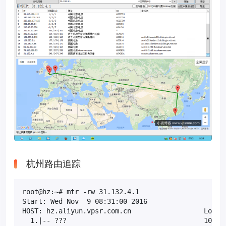
杭州路由追踪
root@hz:~# mtr -rw 31.132.4.1

Start: Wed Nov  9 08:31:00 2016

HOST: hz.aliyun.vpsr.com.cn                  Loss% 
  1.|-- ???                                  100.0 