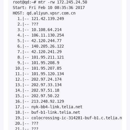
root@qd:~# mtr -rw 172.245.24.50

Start: Fri Feb 10 08:35:36 2017

HOST: qd.aliyun.vpsr.com.cn                       L
  1.|-- 121.42.139.249                             
  2.|-- ???                                       1
  3.|-- 10.108.64.214                              
  4.|-- 106.11.130.254                             
  5.|-- 42.120.244.77                              
  6.|-- 140.205.26.122                             
  7.|-- 42.120.241.29                              
  8.|-- 101.95.211.121                            5
  9.|-- 101.95.208.9                              5
 10.|-- 101.95.207.85                              
 11.|-- 101.95.120.134                             
 12.|-- 202.97.24.174                              
 13.|-- 202.97.33.134                             2
 14.|-- 202.97.51.18                               
 15.|-- 202.97.50.22                               
 16.|-- 213.248.92.129                            2
 17.|-- nyk-bb4-link.telia.net                    2
 18.|-- buf-b1-link.telia.net                     3
 19.|-- colocrossing-ic-314281-buf-b1.c.telia.net 1
 20.|-- ???                                       1
 21.|-- ???                                       1