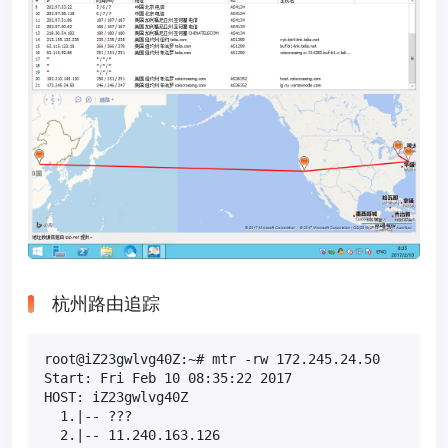
杭州路由追踪
root@iZ23gwlvg40Z:~# mtr -rw 172.245.24.50

Start: Fri Feb 10 08:35:22 2017

HOST: iZ23gwlvg40Z                              Los
  1.|-- ???                                       1
  2.|-- 11.240.163.126                             