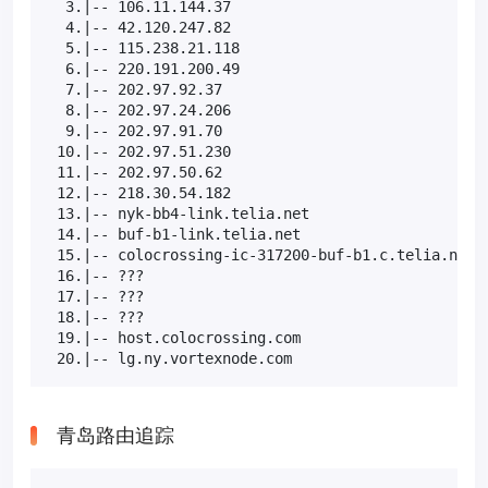
  3.|-- 106.11.144.37                              
  4.|-- 42.120.247.82                              
  5.|-- 115.238.21.118                             
  6.|-- 220.191.200.49                             
  7.|-- 202.97.92.37                               
  8.|-- 202.97.24.206                             8
  9.|-- 202.97.91.70                              7
 10.|-- 202.97.51.230                             1
 11.|-- 202.97.50.62                               
 12.|-- 218.30.54.182                              
 13.|-- nyk-bb4-link.telia.net                     
 14.|-- buf-b1-link.telia.net                      
 15.|-- colocrossing-ic-317200-buf-b1.c.telia.net  
 16.|-- ???                                       1
 17.|-- ???                                       1
 18.|-- ???                                       1
 19.|-- host.colocrossing.com                     1
 20.|-- lg.ny.vortexnode.com                      
青岛路由追踪