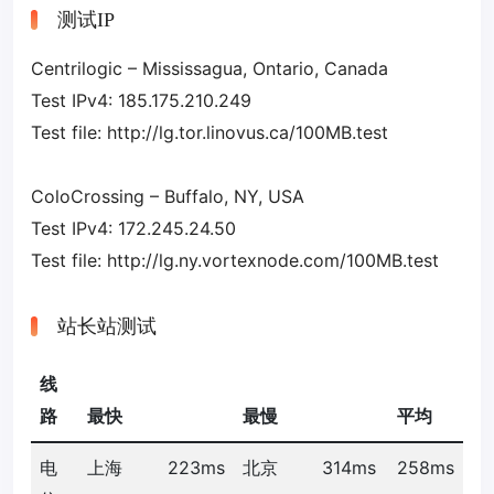
测试IP
Centrilogic – Mississagua, Ontario, Canada
Test IPv4: 185.175.210.249
Test file: http://lg.tor.linovus.ca/100MB.test
ColoCrossing – Buffalo, NY, USA
Test IPv4: 172.245.24.50
Test file: http://lg.ny.vortexnode.com/100MB.test
站长站测试
线
路
最快
最慢
平均
电
上海
223ms
北京
314ms
258ms