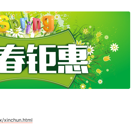
！
x/xinchun.html