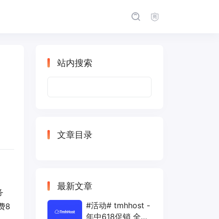
站内搜索
月
搜
索：
文章目录
最新文章
务
#活动# tmhhost -
费8
年中618促销 全场