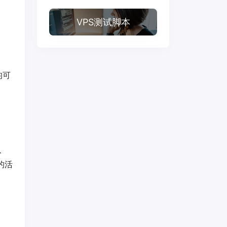
VPS测试脚本
均可
2、
的活