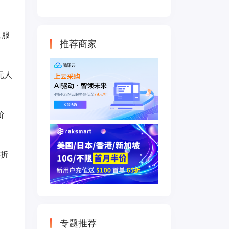
云主机 500M带宽
双IP接入
量服
推荐商家
3元人
价
5折
专题推荐