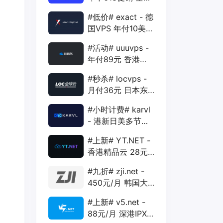
88折 + 特价季付
#低价# exact - 德
年付VPS
国VPS 年付10美元
1核 1G 15G 1T
#活动# uuuvps -
1Gbps
年付89元 香港
BGP 1核 1G 20G
#秒杀# locvps -
400G 30M
月付36元 日本东
京VPS 2核 4G
#小时计费# karvl
40G 1T 450Mbps
- 港新日美多节点
$2/mo 1核 1G
#上新# YT.NET -
20G 5T 1Gbps
香港精品云 28元/
月 电信CN2+联通
#九折# zji.net -
AS10099+移动
450元/月 韩国大
CMI
带宽独服 可选中国
#上新# v5.net -
优化和纯国际线路
88元/月 深港IPX