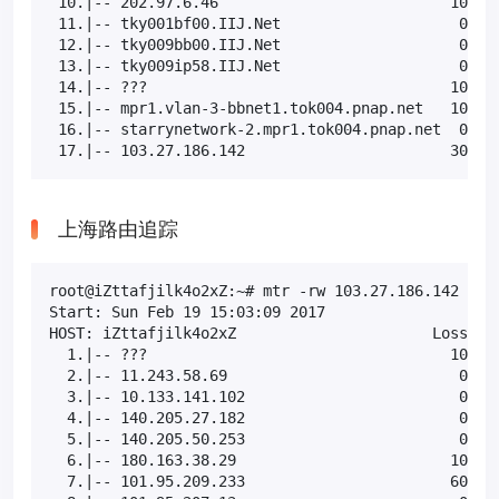
 10.|-- 202.97.6.46                          10.0% 
 11.|-- tky001bf00.IIJ.Net                    0.0% 
 12.|-- tky009bb00.IIJ.Net                    0.0% 
 13.|-- tky009ip58.IIJ.Net                    0.0% 
 14.|-- ???                                  100.0 
 15.|-- mpr1.vlan-3-bbnet1.tok004.pnap.net   10.0% 
 16.|-- starrynetwork-2.mpr1.tok004.pnap.net  0.0% 
 17.|-- 103.27.186.142                       30.0%
上海路由追踪
root@iZttafjilk4o2xZ:~# mtr -rw 103.27.186.142

Start: Sun Feb 19 15:03:09 2017

HOST: iZttafjilk4o2xZ                      Loss%   
  1.|-- ???                                  100.0 
  2.|-- 11.243.58.69                          0.0% 
  3.|-- 10.133.141.102                        0.0% 
  4.|-- 140.205.27.182                        0.0% 
  5.|-- 140.205.50.253                        0.0% 
  6.|-- 180.163.38.29                        10.0% 
  7.|-- 101.95.209.233                       60.0% 