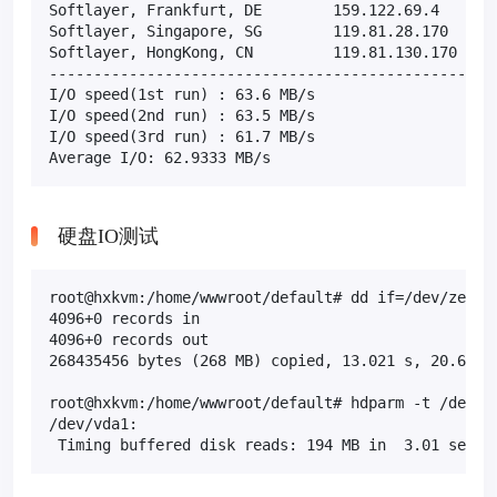
Softlayer, Frankfurt, DE        159.122.69.4       
Softlayer, Singapore, SG        119.81.28.170      
Softlayer, HongKong, CN         119.81.130.170     
---------------------------------------------------
I/O speed(1st run) : 63.6 MB/s

I/O speed(2nd run) : 63.5 MB/s

I/O speed(3rd run) : 61.7 MB/s

Average I/O: 62.9333 MB/s
硬盘IO测试
root@hxkvm:/home/wwwroot/default# dd if=/dev/zero o
4096+0 records in

4096+0 records out

268435456 bytes (268 MB) copied, 13.021 s, 20.6 MB/
root@hxkvm:/home/wwwroot/default# hdparm -t /dev/vd
/dev/vda1:

 Timing buffered disk reads: 194 MB in  3.01 secon