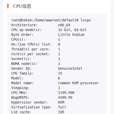
CPU信息
root@hxkvm:/home/wwwroot/default# lscpu

Architecture:          x86_64

CPU op-mode(s):        32-bit, 64-bit

Byte Order:            Little Endian

CPU(s):                1

On-line CPU(s) list:   0

Thread(s) per core:    1

Core(s) per socket:    1

Socket(s):             1

NUMA node(s):          1

Vendor ID:             GenuineIntel

CPU family:            15

Model:                 6

Model name:            Common KVM processor

Stepping:              1

CPU MHz:               2199.998

BogoMIPS:              4399.99

Hypervisor vendor:     KVM

Virtualization type:   full

L1d cache:             32K
