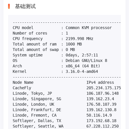
基础测试
---------------------------------------------------
CPU model            : Common KVM processor

Number of cores      : 1

CPU frequency        : 2199.998 MHz

Total amount of ram  : 1000 MB

Total amount of swap : 0 MB

System uptime        : 0days, 2:57:11

OS                   : Debian GNU/Linux 8

Arch                 : x86_64 (64 Bit)

Kernel               : 3.16.0-4-amd64

---------------------------------------------------
Node Name                       IPv4 address       
CacheFly                        205.234.175.175    
Linode, Tokyo, JP               106.187.96.148     
Linode, Singapore, SG           139.162.23.4       
Linode, London, UK              176.58.107.39      
Linode, Frankfurt, DE           139.162.130.8      
Linode, Fremont, CA             50.116.14.9        
Softlayer, Dallas, TX           173.192.68.18      
Softlayer, Seattle, WA          67.228.112.250     