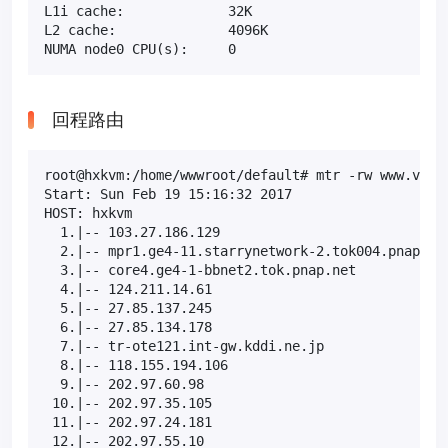
L1i cache:             32K

L2 cache:              4096K

NUMA node0 CPU(s):     0
回程路由
root@hxkvm:/home/wwwroot/default# mtr -rw www.vpsr.
Start: Sun Feb 19 15:16:32 2017

HOST: hxkvm                                       L
  1.|-- 103.27.186.129                             
  2.|-- mpr1.ge4-11.starrynetwork-2.tok004.pnap.net
  3.|-- core4.ge4-1-bbnet2.tok.pnap.net            
  4.|-- 124.211.14.61                              
  5.|-- 27.85.137.245                              
  6.|-- 27.85.134.178                              
  7.|-- tr-ote121.int-gw.kddi.ne.jp                
  8.|-- 118.155.194.106                            
  9.|-- 202.97.60.98                               
 10.|-- 202.97.35.105                              
 11.|-- 202.97.24.181                              
 12.|-- 202.97.55.10                               