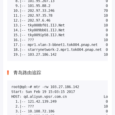
  8.|-- 101.95.207.13                         0.0% 
  9.|-- 101.95.88.2                           0.0% 
 10.|-- 202.97.33.246                        70.0% 
 11.|-- 202.97.35.78                         10.0% 
 12.|-- 202.97.6.46                           0.0% 
 13.|-- tky008bf01.IIJ.Net                   10.0% 
 14.|-- tky009bb01.IIJ.Net                    0.0% 
 15.|-- tky009ip58.IIJ.Net                    0.0% 
 16.|-- ???                                  100.0 
 17.|-- mpr1.vlan-3-bbnet1.tok004.pnap.net    0.0% 
 18.|-- starrynetwork-2.mpr1.tok004.pnap.net  0.0% 
 19.|-- 103.27.186.142                       10.0%
青岛路由追踪
root@qd:~# mtr -rw 103.27.186.142

Start: Sun Feb 19 15:03:15 2017

HOST: qd.aliyun.vpsr.com.cn                  Loss% 
  1.|-- 121.42.139.249                        0.0% 
  2.|-- ???                                  100.0 
  3.|-- 10.108.72.186                         0.0% 