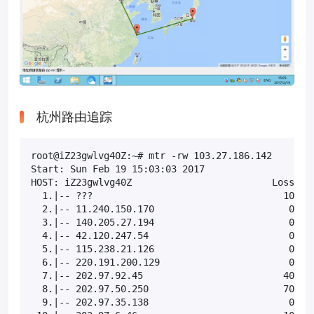
杭州路由追踪
root@iZ23gwlvg40Z:~# mtr -rw 103.27.186.142

Start: Sun Feb 19 15:03:03 2017

HOST: iZ23gwlvg40Z                         Loss%   
  1.|-- ???                                  100.0 
  2.|-- 11.240.150.170                        0.0% 
  3.|-- 140.205.27.194                        0.0% 
  4.|-- 42.120.247.54                         0.0% 
  5.|-- 115.238.21.126                        0.0% 
  6.|-- 220.191.200.129                       0.0% 
  7.|-- 202.97.92.45                         40.0% 
  8.|-- 202.97.50.250                        70.0% 
  9.|-- 202.97.35.138                         0.0% 