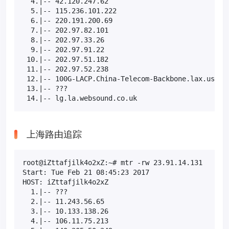
  4.|-- 42.120.247.62                             
  5.|-- 115.236.101.222                           
  6.|-- 220.191.200.69                            
  7.|-- 202.97.82.101                             
  8.|-- 202.97.33.26                              
  9.|-- 202.97.91.22                              
 10.|-- 202.97.51.182                             
 11.|-- 202.97.52.238                             
 12.|-- 100G-LACP.China-Telecom-Backbone.lax.us.AS
 13.|-- ???                                       
 14.|-- lg.la.websound.co.uk                      
上海路由追踪
root@iZttafjilk4o2xZ:~# mtr -rw 23.91.14.131

Start: Tue Feb 21 08:45:23 2017

HOST: iZttafjilk4o2xZ                              
  1.|-- ???                                       
  2.|-- 11.243.56.65                              
  3.|-- 10.133.138.26                             
  4.|-- 106.11.75.213                             