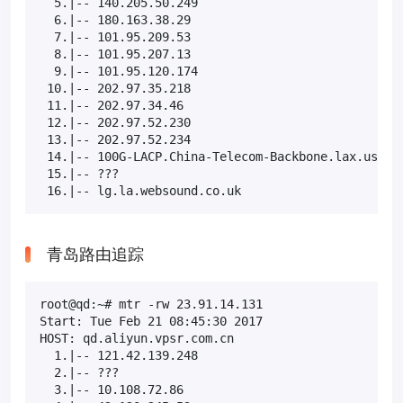
  5.|-- 140.205.50.249                            
  6.|-- 180.163.38.29                             
  7.|-- 101.95.209.53                             
  8.|-- 101.95.207.13                             
  9.|-- 101.95.120.174                            
 10.|-- 202.97.35.218                             
 11.|-- 202.97.34.46                              
 12.|-- 202.97.52.230                             
 13.|-- 202.97.52.234                             
 14.|-- 100G-LACP.China-Telecom-Backbone.lax.us.AS
 15.|-- ???                                       
 16.|-- lg.la.websound.co.uk                      
青岛路由追踪
root@qd:~# mtr -rw 23.91.14.131

Start: Tue Feb 21 08:45:30 2017

HOST: qd.aliyun.vpsr.com.cn                       
  1.|-- 121.42.139.248                            
  2.|-- ???                                       
  3.|-- 10.108.72.86                              