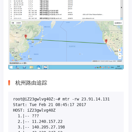
杭州路由追踪
root@iZ23gwlvg40Z:~# mtr -rw 23.91.14.131

Start: Tue Feb 21 08:45:17 2017

HOST: iZ23gwlvg40Z                                 
  1.|-- ???                                       
  2.|-- 11.240.157.22                             
  3.|-- 140.205.27.198                            