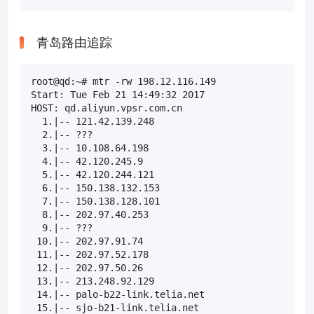
青岛路由追踪
root@qd:~# mtr -rw 198.12.116.149

Start: Tue Feb 21 14:49:32 2017

HOST: qd.aliyun.vpsr.com.cn                    Loss
  1.|-- 121.42.139.248                          0.0
  2.|-- ???                                    100.
  3.|-- 10.108.64.198                           0.0
  4.|-- 42.120.245.9                            0.0
  5.|-- 42.120.244.121                          0.0
  6.|-- 150.138.132.153                         0.0
  7.|-- 150.138.128.101                         0.0
  8.|-- 202.97.40.253                           0.0
  9.|-- ???                                    100.
 10.|-- 202.97.91.74                           90.0
 11.|-- 202.97.52.178                           0.0
 12.|-- 202.97.50.26                            0.0
 13.|-- 213.248.92.129                         60.0
 14.|-- palo-b22-link.telia.net                60.0
 15.|-- sjo-b21-link.telia.net                 10.0