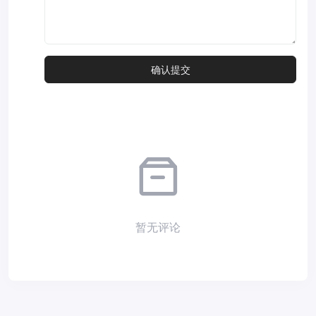
暂无评论
Copyright © 2026
小夜部落
Designed by
nicetheme
. Hosting by
Diyvm
.