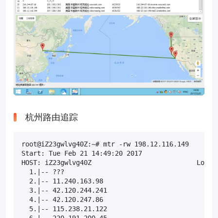
杭州路由追踪
root@iZ23gwlvg40Z:~# mtr -rw 198.12.116.149

Start: Tue Feb 21 14:49:20 2017

HOST: iZ23gwlvg40Z                           Loss% 
  1.|-- ???                                    100.
  2.|-- 11.240.163.98                           0.0
  3.|-- 42.120.244.241                          0.0
  4.|-- 42.120.247.86                           0.0
  5.|-- 115.238.21.122                          0.0
  6.|-- 220.191.200.45                          0.0