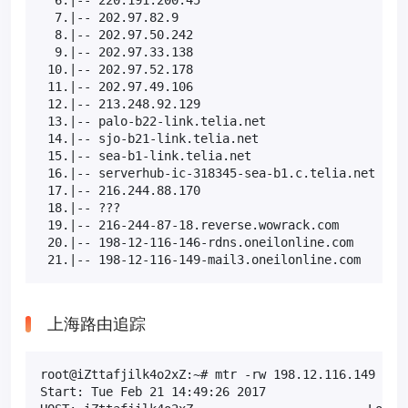
  7.|-- 202.97.82.9                             0.0
  8.|-- 202.97.50.242                          50.0
  9.|-- 202.97.33.138                          20.0
 10.|-- 202.97.52.178                           0.0
 11.|-- 202.97.49.106                          10.0
 12.|-- 213.248.92.129                          0.0
 13.|-- palo-b22-link.telia.net                20.0
 14.|-- sjo-b21-link.telia.net                  0.0
 15.|-- sea-b1-link.telia.net                  30.0
 16.|-- serverhub-ic-318345-sea-b1.c.telia.net  0.0
 17.|-- 216.244.88.170                          0.0
 18.|-- ???                                    100.
 19.|-- 216-244-87-18.reverse.wowrack.com      20.0
 20.|-- 198-12-116-146-rdns.oneilonline.com    30.0
 21.|-- 198-12-116-149-mail3.oneilonline.com   30.
上海路由追踪
root@iZttafjilk4o2xZ:~# mtr -rw 198.12.116.149

Start: Tue Feb 21 14:49:26 2017
