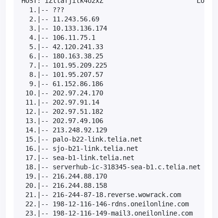
HOST: iZttafjilk4o2xZ                        Loss% 
  1.|-- ???                                    100.
  2.|-- 11.243.56.69                            0.0
  3.|-- 10.133.136.174                          0.0
  4.|-- 106.11.75.1                             0.0
  5.|-- 42.120.241.33                           0.0
  6.|-- 180.163.38.25                           0.0
  7.|-- 101.95.209.225                         70.0
  8.|-- 101.95.207.57                           0.0
  9.|-- 61.152.86.186                           0.0
 10.|-- 202.97.24.170                           0.0
 11.|-- 202.97.91.14                           40.0
 12.|-- 202.97.51.182                           0.0
 13.|-- 202.97.49.106                          20.0
 14.|-- 213.248.92.129                         20.0
 15.|-- palo-b22-link.telia.net                30.0
 16.|-- sjo-b21-link.telia.net                 30.0
 17.|-- sea-b1-link.telia.net                  40.0
 18.|-- serverhub-ic-318345-sea-b1.c.telia.net 40.0
 19.|-- 216.244.88.170                         20.0
 20.|-- 216.244.88.158                         80.0
 21.|-- 216-244-87-18.reverse.wowrack.com      66.7
 22.|-- 198-12-116-146-rdns.oneilonline.com    55.6
 23.|-- 198-12-116-149-mail3.oneilonline.com   55.