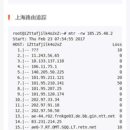
上海路由追踪
root@iZttafjilk4o2xZ:~# mtr -rw 185.25.48.2

Start: Thu Feb 23 07:54:55 2017

HOST: iZttafjilk4o2xZ                      Loss%   
  1.|-- ???                                  100.0 
  2.|-- 11.243.56.65                          0.0% 
  3.|-- 10.133.137.110                        0.0% 
  4.|-- 106.11.75.1                           0.0% 
  5.|-- 140.205.50.225                        0.0% 
  6.|-- 101.95.211.121                       20.0% 
  7.|-- 101.95.210.141                       50.0% 
  8.|-- 101.95.207.25                         0.0% 
  9.|-- 101.95.120.174                        0.0% 
 10.|-- 202.97.33.34                          0.0% 
 11.|-- 202.97.91.18                          0.0% 
 12.|-- 202.97.58.50                          0.0% 
 13.|-- ae-44.r02.frnkge03.de.bb.gin.ntt.net  0.0% 
 14.|-- 83.231.214.25                         0.0% 
 15.|-- ae0-7.RT.OMT.SQQ.LT.retn.net         10.0% 