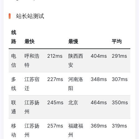
站长站测试
线
路
最快
最慢
平均
电
呼和浩
212ms
陕西西
404ms
291ms
信
特
安
多
江苏宿
227ms
河南洛
348ms
307ms
线
迁
阳
联
江苏扬
245ms
北京
464ms
350ms
通
州
移
江苏扬
257ms
福建福
369ms
319ms
动
州
州