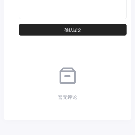
暂无评论
Copyright © 2026
小夜部落
Designed by
nicetheme
. Hosting by
Diyvm
.