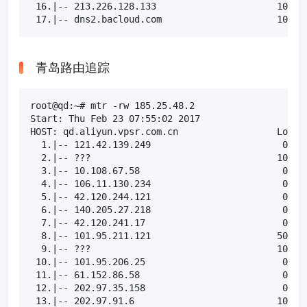
 16.|-- 213.226.128.133                      10.0% 
 17.|-- dns2.bacloud.com                     10.0%
青岛路由追踪
root@qd:~# mtr -rw 185.25.48.2

Start: Thu Feb 23 07:55:02 2017

HOST: qd.aliyun.vpsr.com.cn                  Loss% 
  1.|-- 121.42.139.249                        0.0% 
  2.|-- ???                                  100.0 
  3.|-- 10.108.67.58                          0.0% 
  4.|-- 106.11.130.234                        0.0% 
  5.|-- 42.120.244.121                        0.0% 
  6.|-- 140.205.27.218                        0.0% 
  7.|-- 42.120.241.17                         0.0% 
  8.|-- 101.95.211.121                       50.0% 
  9.|-- ???                                  100.0 
 10.|-- 101.95.206.25                         0.0% 
 11.|-- 61.152.86.58                          0.0% 
 12.|-- 202.97.35.158                         0.0% 
 13.|-- 202.97.91.6                          10.0% 