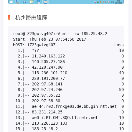
杭州路由追踪
root@iZ23gwlvg40Z:~# mtr -rw 185.25.48.2

Start: Thu Feb 23 07:54:50 2017

HOST: iZ23gwlvg40Z                         Loss%   
  1.|-- ???                                  100.0 
  2.|-- 11.240.163.122                        0.0% 
  3.|-- 140.205.27.186                        0.0% 
  4.|-- 42.120.247.90                         0.0% 
  5.|-- 115.236.101.210                      40.0% 
  6.|-- 220.191.200.77                        0.0% 
  7.|-- 202.97.68.141                         0.0% 
  8.|-- 202.97.24.246                        50.0% 
  9.|-- 202.97.35.22                          0.0% 
 10.|-- 202.97.58.50                          0.0% 
 11.|-- ae-44.r02.frnkge03.de.bb.gin.ntt.net  0.0% 
 12.|-- 83.231.214.25                         0.0% 
 13.|-- ae0-7.RT.OMT.SQQ.LT.retn.net         10.0% 
 14.|-- 213.226.128.133                      10.0% 
 15.|-- 185.25.48.2                          10.0%