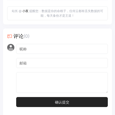
站长 @
小夜
提醒您：数据是你的命根子，任何云都有丢失数据的可
能，每天备份才是王道！
评论
(0)