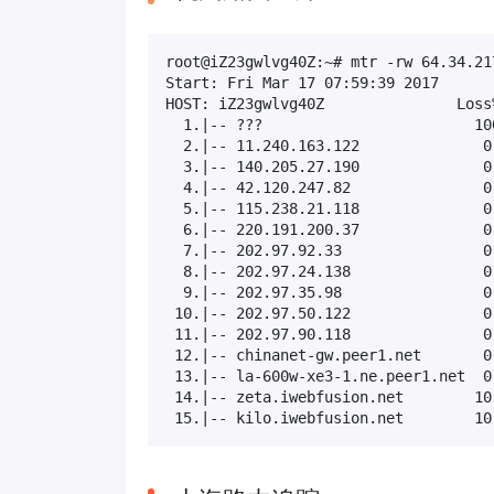
root@iZ23gwlvg40Z:~# mtr -rw 64.34.217
Start: Fri Mar 17 07:59:39 2017

HOST: iZ23gwlvg40Z               Loss
  1.|-- ???                        10
  2.|-- 11.240.163.122              0
  3.|-- 140.205.27.190              0
  4.|-- 42.120.247.82               0
  5.|-- 115.238.21.118              0
  6.|-- 220.191.200.37              0
  7.|-- 202.97.92.33                0
  8.|-- 202.97.24.138               0
  9.|-- 202.97.35.98                0
 10.|-- 202.97.50.122               0
 11.|-- 202.97.90.118               0
 12.|-- chinanet-gw.peer1.net       0
 13.|-- la-600w-xe3-1.ne.peer1.net  0
 14.|-- zeta.iwebfusion.net        10
 15.|-- kilo.iwebfusion.net        10