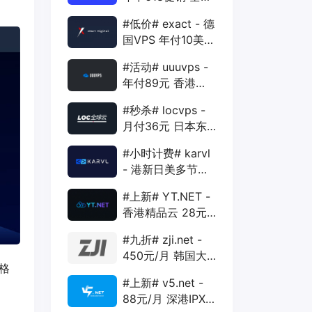
88折 + 特价季付
#低价# exact - 德
年付VPS
国VPS 年付10美元
1核 1G 15G 1T
#活动# uuuvps -
1Gbps
年付89元 香港
BGP 1核 1G 20G
#秒杀# locvps -
400G 30M
月付36元 日本东
京VPS 2核 4G
#小时计费# karvl
40G 1T 450Mbps
- 港新日美多节点
$2/mo 1核 1G
#上新# YT.NET -
20G 5T 1Gbps
香港精品云 28元/
月 电信CN2+联通
#九折# zji.net -
AS10099+移动
450元/月 韩国大
CMI
格
带宽独服 可选中国
#上新# v5.net -
优化和纯国际线路
88元/月 深港IPX