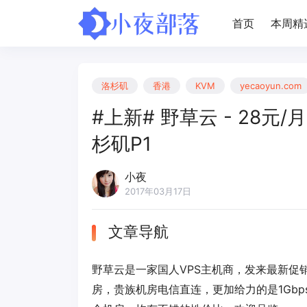
首页
本周精
洛杉矶
香港
KVM
yecaoyun.com
#上新# 野草云 - 28元/月 K
杉矶P1
小夜
2017年03月17日
文章导航
野草云是一家国人VPS主机商，发来最新促销
房，贵族机房电信直连，更加给力的是1Gbps