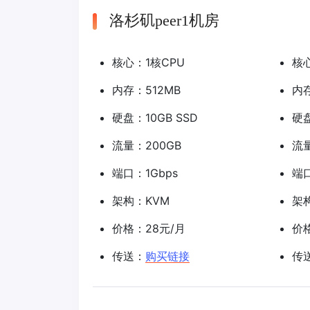
洛杉矶peer1机房
核心：1核CPU
核
内存：512MB
内存
硬盘：10GB SSD
硬盘
流量：200GB
流量
端口：1Gbps
端口
架构：KVM
架
价格：28元/月
价
传送：
购买链接
传