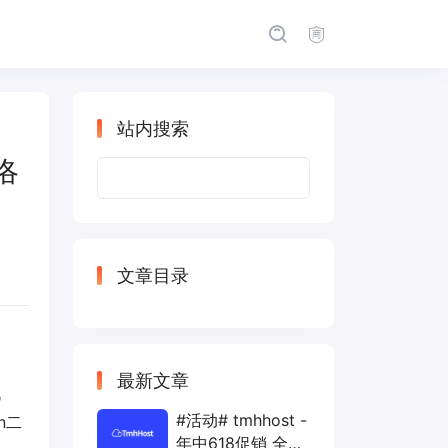
站内搜索
 洛
搜
索：
文章目录
最新文章
机
#活动# tmhhost -
n二
年中618促销 全场