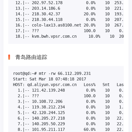
 12.|-- 202.97.52.178          0.0%    10  253.3 24
 13.|-- 203.14.186.6           0.0%    10  221.3 20
 14.|-- 218.30.42.37          20.0%    10  193.6 19
 15.|-- 218.30.44.118          0.0%    10  207.3 20
 16.|-- colo-lax13.as8100.net 20.0%    10  267.7 21
 17.|-- ???                   100.0    10    0.0   
 18.|-- kvm.bwh.vpsr.com.cn     10.0%    10  209.9
青岛路由追踪
root@qd:~# mtr -rw 66.112.209.231

Start: Sat Mar 18 07:48:18 2017

HOST: qd.aliyun.vpsr.com.cn   Loss%   Snt   Last   
  1.|-- 121.42.139.248         0.0%    10    0.5   
  2.|-- ???                   100.0    10    0.0   
  3.|-- 10.108.72.206          0.0%    10    0.7   
  4.|-- 119.38.212.234         0.0%    10    1.1   
  5.|-- 42.120.244.125         0.0%    10    0.6   
  6.|-- 140.205.27.218         0.0%    10   22.8  2
  7.|-- 140.205.50.229         0.0%    10   22.8  2
  8.|-- 101.95.211.117        60.0%    10   22.9  2