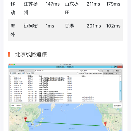
移
江苏扬
147ms
山东枣
211ms
179ms
动
州
庄
海
迈阿密
1ms
香港
201ms
102ms
外
北京线路追踪