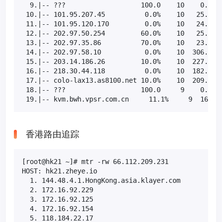
  9.|-- ???                   100.0    10    0.0   
 10.|-- 101.95.207.45          0.0%    10   25.8  2
 11.|-- 101.95.120.170         0.0%    10   24.4  2
 12.|-- 202.97.50.254         60.0%    10   25.5  2
 13.|-- 202.97.35.86          70.0%    10   23.9  2
 14.|-- 202.97.58.10           0.0%    10  306.7 30
 15.|-- 203.14.186.26         10.0%    10  227.1 22
 16.|-- 218.30.44.118          0.0%    10  182.4 18
 17.|-- colo-lax13.as8100.net 10.0%    10  209.6 19
 18.|-- ???                   100.0     9    0.0   
 19.|-- kvm.bwh.vpsr.com.cn     11.1%     9  165.4
香港路由追踪
[root@hk21 ~]# mtr -rw 66.112.209.231

HOST: hk21.zheye.io                             Los
  1. 144.48.4.1.HongKong.asia.klayer.com        0.0
  2. 172.16.92.229                              0.0
  3. 172.16.92.125                              0.0
  4. 172.16.92.154                              0.0
  5. 118.184.22.17                              0.0