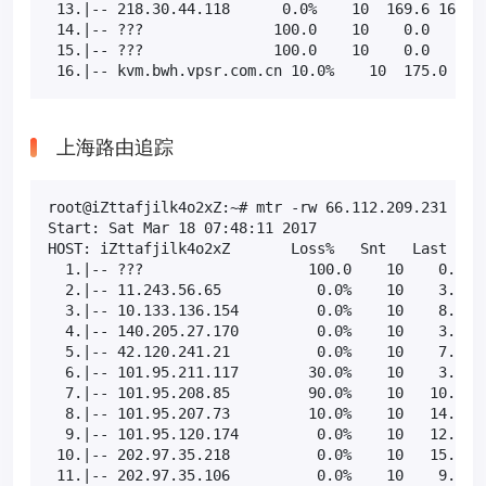
 13.|-- 218.30.44.118      0.0%    10  169.6 169.6 
 14.|-- ???               100.0    10    0.0   0.0 
 15.|-- ???               100.0    10    0.0   0.0 
 16.|-- kvm.bwh.vpsr.com.cn 10.0%    10  175.0 175
上海路由追踪
root@iZttafjilk4o2xZ:~# mtr -rw 66.112.209.231

Start: Sat Mar 18 07:48:11 2017

HOST: iZttafjilk4o2xZ       Loss%   Snt   Last   Av
  1.|-- ???                   100.0    10    0.0   
  2.|-- 11.243.56.65           0.0%    10    3.9   
  3.|-- 10.133.136.154         0.0%    10    8.8   
  4.|-- 140.205.27.170         0.0%    10    3.6   
  5.|-- 42.120.241.21          0.0%    10    7.9   
  6.|-- 101.95.211.117        30.0%    10    3.7   
  7.|-- 101.95.208.85         90.0%    10   10.4  1
  8.|-- 101.95.207.73         10.0%    10   14.0  1
  9.|-- 101.95.120.174         0.0%    10   12.5  1
 10.|-- 202.97.35.218          0.0%    10   15.7  1
 11.|-- 202.97.35.106          0.0%    10    9.8   