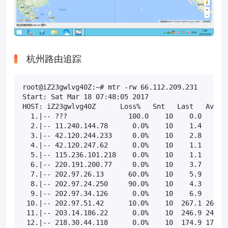
杭州路由追踪
root@iZ23gwlvg40Z:~# mtr -rw 66.112.209.231

Start: Sat Mar 18 07:48:05 2017

HOST: iZ23gwlvg40Z      Loss%   Snt   Last   Avg  B
  1.|-- ???               100.0    10    0.0   0.0 
  2.|-- 11.240.144.78      0.0%    10    1.4   1.7 
  3.|-- 42.120.244.233     0.0%    10    2.8   2.2 
  4.|-- 42.120.247.62      0.0%    10    1.1   8.8 
  5.|-- 115.236.101.218    0.0%    10    1.1   1.9 
  6.|-- 220.191.200.77     0.0%    10    3.7   5.6 
  7.|-- 202.97.26.13      60.0%    10    5.9   7.7 
  8.|-- 202.97.24.250     90.0%    10    4.3   4.3 
  9.|-- 202.97.34.126      0.0%    10    6.9   7.5 
 10.|-- 202.97.51.42      10.0%    10  267.1 268.9 
 11.|-- 203.14.186.22      0.0%    10  246.9 245.5 
 12.|-- 218.30.44.118      0.0%    10  174.9 175.0 