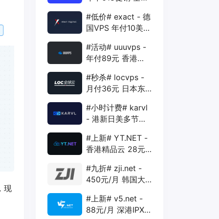
88折 + 特价季付
#低价# exact - 德
年付VPS
国VPS 年付10美元
1核 1G 15G 1T
#活动# uuuvps -
1Gbps
年付89元 香港
BGP 1核 1G 20G
#秒杀# locvps -
400G 30M
月付36元 日本东
京VPS 2核 4G
#小时计费# karvl
40G 1T 450Mbps
- 港新日美多节点
$2/mo 1核 1G
#上新# YT.NET -
20G 5T 1Gbps
香港精品云 28元/
月 电信CN2+联通
#九折# zji.net -
AS10099+移动
450元/月 韩国大
CMI
，现
带宽独服 可选中国
#上新# v5.net -
优化和纯国际线路
88元/月 深港IPX