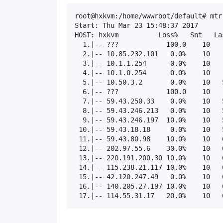
root@hxkvm:/home/wwwroot/default# mtr
Start: Thu Mar 23 15:48:37 2017

HOST: hxkvm          Loss%   Snt   La
  1.|-- ???            100.0    10   
  2.|-- 10.85.232.101   0.0%    10   
  3.|-- 10.1.1.254      0.0%    10   
  4.|-- 10.1.0.254      0.0%    10   
  5.|-- 10.50.3.2       0.0%    10   
  6.|-- ???            100.0    10   
  7.|-- 59.43.250.33    0.0%    10   
  8.|-- 59.43.246.213   0.0%    10   
  9.|-- 59.43.246.197  10.0%    10   
 10.|-- 59.43.18.18     0.0%    10   
 11.|-- 59.43.80.98    10.0%    10   
 12.|-- 202.97.55.6    30.0%    10   
 13.|-- 220.191.200.30 10.0%    10   
 14.|-- 115.238.21.117 10.0%    10   
 15.|-- 42.120.247.49   0.0%    10   
 16.|-- 140.205.27.197 10.0%    10   
 17.|-- 114.55.31.17   20.0%    10   