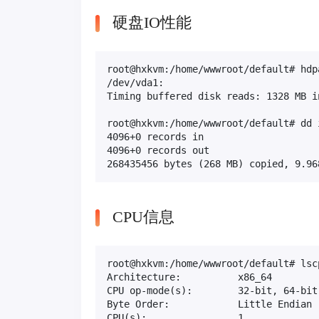
硬盘IO性能
root@hxkvm:/home/wwwroot/default# hdp
/dev/vda1:

Timing buffered disk reads: 1328 MB i
root@hxkvm:/home/wwwroot/default# dd 
4096+0 records in

4096+0 records out

268435456 bytes (268 MB) copied, 9.96
CPU信息
root@hxkvm:/home/wwwroot/default# lscp
Architecture:          x86_64

CPU op-mode(s):        32-bit, 64-bit

Byte Order:            Little Endian

CPU(s):                1
