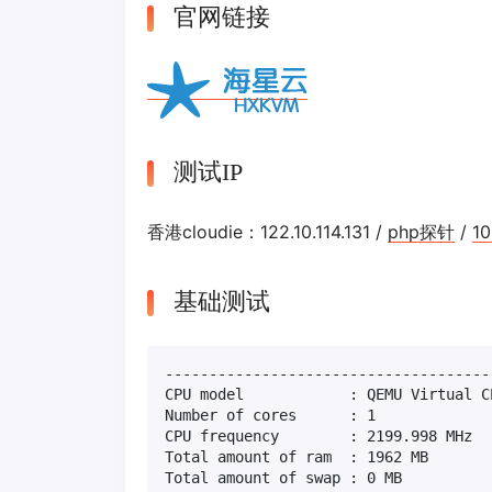
官网链接
测试IP
香港cloudie：122.10.114.131 /
php探针
/
10
基础测试
-------------------------------------
CPU model            : QEMU Virtual C
Number of cores      : 1

CPU frequency        : 2199.998 MHz

Total amount of ram  : 1962 MB

Total amount of swap : 0 MB
