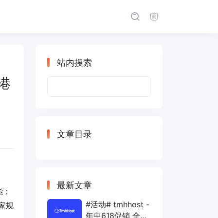
站内搜索
香港
搜
索：
文章目录
最新文章
能；
#活动# tmhhost -
家规
年中618促销 全场