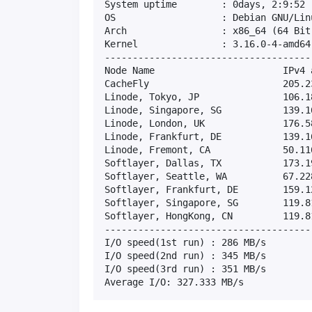
System uptime        : 0days, 2:9:52

OS                   : Debian GNU/Linu
Arch                 : x86_64 (64 Bit)
Kernel               : 3.16.0-4-amd64

-------------------------------------
Node Name                       IPv4 
CacheFly                        205.2
Linode, Tokyo, JP               106.1
Linode, Singapore, SG           139.1
Linode, London, UK              176.5
Linode, Frankfurt, DE           139.1
Linode, Fremont, CA             50.11
Softlayer, Dallas, TX           173.1
Softlayer, Seattle, WA          67.22
Softlayer, Frankfurt, DE        159.1
Softlayer, Singapore, SG        119.8
Softlayer, HongKong, CN         119.8
-------------------------------------
I/O speed(1st run) : 286 MB/s

I/O speed(2nd run) : 345 MB/s

I/O speed(3rd run) : 351 MB/s

Average I/O: 327.333 MB/s