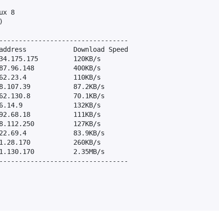
x 8



---------------------------------

address            Download Speed

34.175.175         120KB/s

87.96.148          400KB/s

62.23.4            110KB/s

8.107.39           87.2KB/s

62.130.8           70.1KB/s

6.14.9             132KB/s

92.68.18           111KB/s

8.112.250          127KB/s

22.69.4            83.9KB/s

1.28.170           260KB/s

1.130.170          2.35MB/s

---------------------------------
