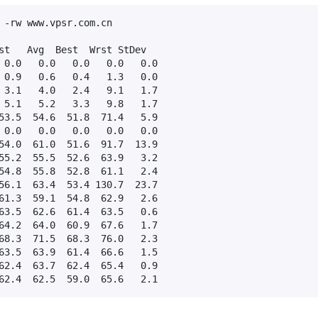
 -rw www.vpsr.com.cn

st   Avg  Best  Wrst StDev

 0.0   0.0   0.0   0.0   0.0

 0.9   0.6   0.4   1.3   0.0

 3.1   4.0   2.4   9.1   1.7

 5.1   5.2   3.3   9.8   1.7

53.5  54.6  51.8  71.4   5.9

 0.0   0.0   0.0   0.0   0.0

54.0  61.0  51.6  91.7  13.9

55.2  55.5  52.6  63.9   3.2

54.8  55.8  52.8  61.1   2.4

56.1  63.4  53.4 130.7  23.7

61.3  59.1  54.8  62.9   2.6

63.5  62.6  61.4  63.5   0.6

64.2  64.0  60.9  67.6   1.7

68.3  71.5  68.3  76.0   2.3

63.5  63.9  61.4  66.6   1.5

62.4  63.7  62.4  65.4   0.9

62.4  62.5  59.0  65.6   2.1