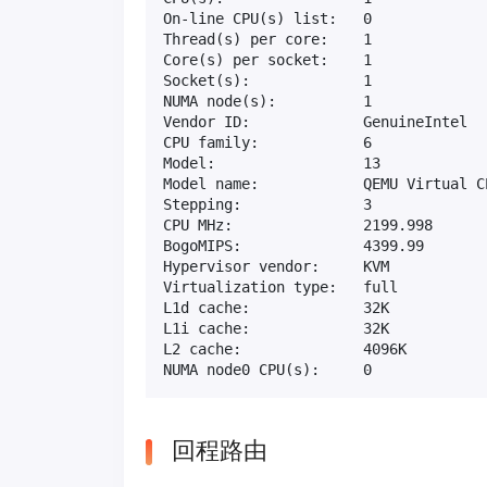
On-line CPU(s) list:   0

Thread(s) per core:    1

Core(s) per socket:    1

Socket(s):             1

NUMA node(s):          1

Vendor ID:             GenuineIntel

CPU family:            6

Model:                 13

Model name:            QEMU Virtual C
Stepping:              3

CPU MHz:               2199.998

BogoMIPS:              4399.99

Hypervisor vendor:     KVM

Virtualization type:   full

L1d cache:             32K

L1i cache:             32K

L2 cache:              4096K

NUMA node0 CPU(s):     0
回程路由