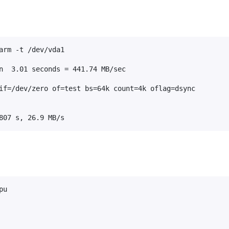
arm -t /dev/vda1

n  3.01 seconds = 441.74 MB/sec

if=/dev/zero of=test bs=64k count=4k oflag=dsync

807 s, 26.9 MB/s
u
