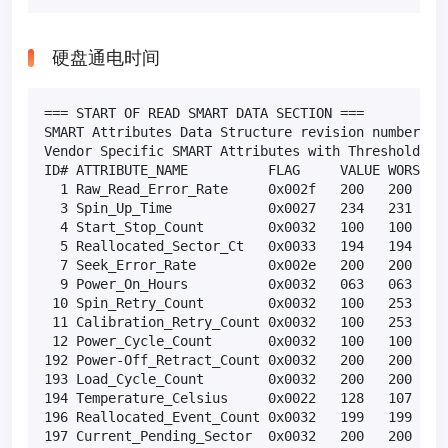
硬盘通电时间
=== START OF READ SMART DATA SECTION ===

SMART Attributes Data Structure revision number: 16
Vendor Specific SMART Attributes with Thresholds:

ID# ATTRIBUTE_NAME          FLAG     VALUE WORST TH
  1 Raw_Read_Error_Rate     0x002f   200   200   05
  3 Spin_Up_Time            0x0027   234   231   02
  4 Start_Stop_Count        0x0032   100   100   00
  5 Reallocated_Sector_Ct   0x0033   194   194   14
  7 Seek_Error_Rate         0x002e   200   200   00
  9 Power_On_Hours          0x0032   063   063   00
 10 Spin_Retry_Count        0x0032   100   253   00
 11 Calibration_Retry_Count 0x0032   100   253   00
 12 Power_Cycle_Count       0x0032   100   100   00
192 Power-Off_Retract_Count 0x0032   200   200   00
193 Load_Cycle_Count        0x0032   200   200   00
194 Temperature_Celsius     0x0022   128   107   00
196 Reallocated_Event_Count 0x0032   199   199   00
197 Current_Pending_Sector  0x0032   200   200   00