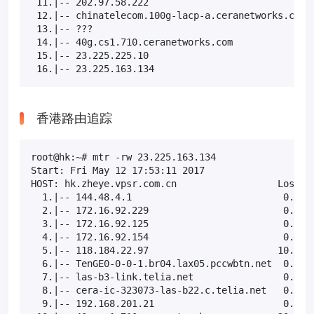
 11.|-- 202.97.58.222                             1
 12.|-- chinatelecom.100g-lacp-a.ceranetworks.com  
 13.|-- ???                                       1
 14.|-- 40g.cs1.710.ceranetworks.com               
 15.|-- 23.225.225.10                             1
 16.|-- 23.225.163.134                            
香港路由追踪
root@hk:~# mtr -rw 23.225.163.134

Start: Fri May 12 17:53:11 2017

HOST: hk.zheye.vpsr.com.cn                  Loss%  
  1.|-- 144.48.4.1                           0.0%  
  2.|-- 172.16.92.229                        0.0%  
  3.|-- 172.16.92.125                        0.0%  
  4.|-- 172.16.92.154                        0.0%  
  5.|-- 118.184.22.97                       10.0%  
  6.|-- TenGE0-0-0-1.br04.lax05.pccwbtn.net  0.0%  
  7.|-- las-b3-link.telia.net                0.0%  
  8.|-- cera-ic-323073-las-b22.c.telia.net   0.0%  
  9.|-- 192.168.201.21                       0.0%  