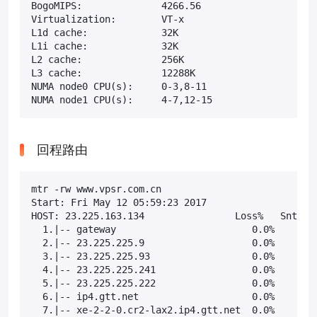
BogoMIPS:              4266.56

Virtualization:        VT-x

L1d cache:             32K

L1i cache:             32K

L2 cache:              256K

L3 cache:              12288K

NUMA node0 CPU(s):     0-3,8-11

NUMA node1 CPU(s):     4-7,12-15
回程路由
mtr -rw www.vpsr.com.cn

Start: Fri May 12 05:59:23 2017

HOST: 23.225.163.134                Loss%   Snt   L
  1.|-- gateway                        0.0%    10  
  2.|-- 23.225.225.9                   0.0%    10  
  3.|-- 23.225.225.93                  0.0%    10  
  4.|-- 23.225.225.241                 0.0%    10  
  5.|-- 23.225.225.222                 0.0%    10  
  6.|-- ip4.gtt.net                    0.0%    10  
  7.|-- xe-2-2-0.cr2-lax2.ip4.gtt.net  0.0%    10  