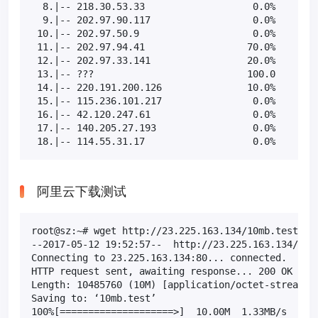
  8.|-- 218.30.53.33                   0.0%    10  
  9.|-- 202.97.90.117                  0.0%    10  
 10.|-- 202.97.50.9                    0.0%    10  
 11.|-- 202.97.94.41                  70.0%    10  
 12.|-- 202.97.33.141                 20.0%    10  
 13.|-- ???                           100.0    10  
 14.|-- 220.191.200.126               10.0%    10  
 15.|-- 115.236.101.217                0.0%    10  
 16.|-- 42.120.247.61                  0.0%    10  
 17.|-- 140.205.27.193                 0.0%    10  
 18.|-- 114.55.31.17                   0.0%    10 
阿里云下载测试
root@sz:~# wget http://23.225.163.134/10mb.test

--2017-05-12 19:52:57--  http://23.225.163.134/10mb
Connecting to 23.225.163.134:80... connected.

HTTP request sent, awaiting response... 200 OK

Length: 10485760 (10M) [application/octet-stream]

Saving to: ‘10mb.test’

100%[====================>]  10.00M  1.33MB/s   in 