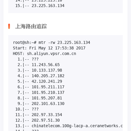
 15.|-- 23.225.163.134                            
上海路由追踪
root@sh:~# mtr -rw 23.225.163.134

Start: Fri May 12 17:53:38 2017

HOST: sh.aliyun.vpsr.com.cn                       L
  1.|-- ???                                       1
  2.|-- 11.243.56.65                               
  3.|-- 10.133.137.98                              
  4.|-- 140.205.27.182                             
  5.|-- 42.120.241.29                              
  6.|-- 101.95.211.117                            5
  7.|-- 101.95.210.137                            9
  8.|-- 101.95.207.81                              
  9.|-- 202.101.63.130                            2
 10.|-- ???                                       1
 11.|-- 202.97.33.154                             1
 12.|-- 202.97.51.30                              1
 13.|-- chinatelecom.100g-lacp-a.ceranetworks.com  