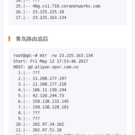
 14.|-- ???                                       1
 15.|-- 40g.cs1.710.ceranetworks.com              1
 16.|-- 23.225.225.10                             1
 17.|-- 23.225.163.134                            
青岛路由追踪
root@qd:~# mtr -rw 23.225.163.134

Start: Fri May 12 17:53:46 2017

HOST: qd.aliyun.vpsr.com.cn                       L
  1.|-- ???                                       1
  2.|-- 11.208.177.197                             
  3.|-- 11.208.177.218                             
  4.|-- 106.11.130.194                             
  5.|-- 42.120.244.73                              
  6.|-- 150.138.132.145                            
  7.|-- 150.138.128.101                            
  8.|-- ???                                       1
  9.|-- ???                                       1
 10.|-- 202.97.34.102                             2
 11.|-- 202.97.51.18                               