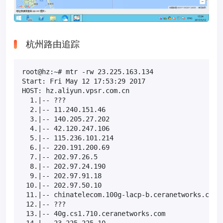
杭州路由追踪
root@hz:~# mtr -rw 23.225.163.134

Start: Fri May 12 17:53:29 2017

HOST: hz.aliyun.vpsr.com.cn                       L
  1.|-- ???                                       1
  2.|-- 11.240.151.46                              
  3.|-- 140.205.27.202                             
  4.|-- 42.120.247.106                             
  5.|-- 115.236.101.214                            
  6.|-- 220.191.200.69                             
  7.|-- 202.97.26.5                               8
  8.|-- 202.97.24.190                              
  9.|-- 202.97.91.18                               
 10.|-- 202.97.50.10                               
 11.|-- chinatelecom.100g-lacp-b.ceranetworks.com  
 12.|-- ???                                       1
 13.|-- 40g.cs1.710.ceranetworks.com              1
 14.|-- 23.225.225.10                             1