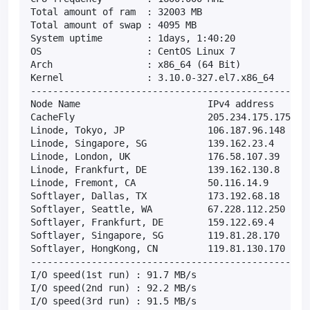
Total amount of ram  : 32003 MB

Total amount of swap : 4095 MB

System uptime        : 1days, 1:40:20

OS                   : CentOS Linux 7

Arch                 : x86_64 (64 Bit)

Kernel               : 3.10.0-327.el7.x86_64

---------------------------------------------------
Node Name                       IPv4 address       
CacheFly                        205.234.175.175    
Linode, Tokyo, JP               106.187.96.148     
Linode, Singapore, SG           139.162.23.4       
Linode, London, UK              176.58.107.39      
Linode, Frankfurt, DE           139.162.130.8      
Linode, Fremont, CA             50.116.14.9        
Softlayer, Dallas, TX           173.192.68.18      
Softlayer, Seattle, WA          67.228.112.250     
Softlayer, Frankfurt, DE        159.122.69.4       
Softlayer, Singapore, SG        119.81.28.170      
Softlayer, HongKong, CN         119.81.130.170     
---------------------------------------------------
I/O speed(1st run) : 91.7 MB/s

I/O speed(2nd run) : 92.2 MB/s

I/O speed(3rd run) : 91.5 MB/s