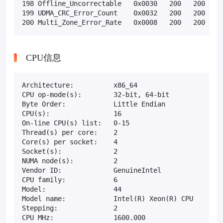
198 Offline_Uncorrectable   0x0030   200   200   00
199 UDMA_CRC_Error_Count    0x0032   200   200   00
200 Multi_Zone_Error_Rate   0x0008   200   200   0
CPU信息
Architecture:          x86_64

CPU op-mode(s):        32-bit, 64-bit

Byte Order:            Little Endian

CPU(s):                16

On-line CPU(s) list:   0-15

Thread(s) per core:    2

Core(s) per socket:    4

Socket(s):             2

NUMA node(s):          2

Vendor ID:             GenuineIntel

CPU family:            6

Model:                 44

Model name:            Intel(R) Xeon(R) CPU        
Stepping:              2

CPU MHz:               1600.000
