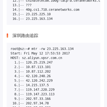
 12.|-- chinatelecom.100g-lacp-a.ceranetworks.com  
 13.|-- ???                                       1
 14.|-- 40g.cs1.710.ceranetworks.com              1
 15.|-- 23.225.225.10                             1
 16.|-- 23.225.163.134                            
深圳路由追踪
root@sz:~# mtr -rw 23.225.163.134

Start: Fri May 12 17:53:53 2017

HOST: sz.aliyun.vpsr.com.cn                       L
  1.|-- 120.25.219.247                             
  2.|-- 10.87.113.101                              
  3.|-- 10.87.112.202                              
  4.|-- 42.120.240.26                              
  5.|-- 42.120.242.229                             
  6.|-- 14.215.137.5                               
  7.|-- 119.147.220.229                           3
  8.|-- 119.147.223.113                            
  9.|-- 202.97.33.166                              
 10.|-- 202.97.34.78                              8