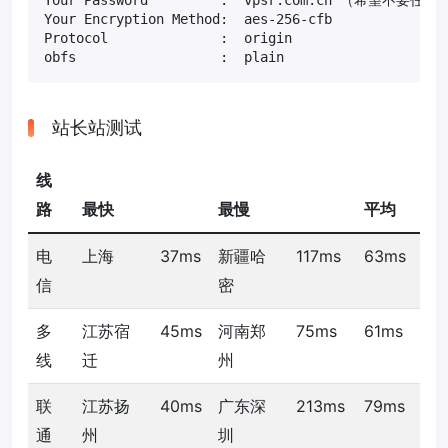
Your Password         :  vpsr.com.cn （希望不要任
Your Encryption Method:  aes-256-cfb

Protocol              :  origin

obfs                  :  plain
站长站测试
线
路
最快
最慢
平均
电
上海
37ms
新疆哈
117ms
63ms
信
密
多
江苏宿
45ms
河南郑
75ms
61ms
线
迁
州
联
江苏扬
40ms
广东深
213ms
79ms
通
州
圳