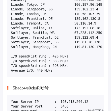
Linode, Tokyo, JP               106.187.96.148     
Linode, Singapore, SG           139.162.23.4       
Linode, London, UK              176.58.107.39      
Linode, Frankfurt, DE           139.162.130.8      
Linode, Fremont, CA             50.116.14.9        
Softlayer, Dallas, TX           173.192.68.18      
Softlayer, Seattle, WA          67.228.112.250     
Softlayer, Frankfurt, DE        159.122.69.4       
Softlayer, Singapore, SG        119.81.28.170      
Softlayer, HongKong, CN         119.81.130.170     
---------------------------------------------------
I/O speed(1st run) : 426 MB/s

I/O speed(2nd run) : 386 MB/s

I/O speed(3rd run) : 508 MB/s

Average I/O: 440 MB/s
5hadows0cksR帐号
Your Server IP        :  103.213.244.12

Your Server Port      :  3456
