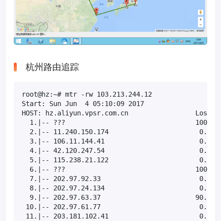
杭州路由追踪
root@hz:~# mtr -rw 103.213.244.12

Start: Sun Jun  4 05:10:09 2017

HOST: hz.aliyun.vpsr.com.cn                 Loss%  
  1.|-- ???                                 100.0  
  2.|-- 11.240.150.174                       0.0%  
  3.|-- 106.11.144.41                        0.0%  
  4.|-- 42.120.247.54                        0.0%  
  5.|-- 115.238.21.122                       0.0%  
  6.|-- ???                                 100.0  
  7.|-- 202.97.92.33                         0.0%  
  8.|-- 202.97.24.134                        0.0%  
  9.|-- 202.97.63.37                        90.0%  
 10.|-- 202.97.61.77                         0.0%  
 11.|-- 203.181.102.41                       0.0%  