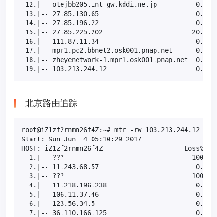
 12.|-- otejbb205.int-gw.kddi.ne.jp          0.0%  
 13.|-- 27.85.130.65                         0.0%  
 14.|-- 27.85.196.22                         0.0%  
 15.|-- 27.85.225.202                       20.0%  
 16.|-- 111.87.11.34                         0.0%  
 17.|-- mpr1.pc2.bbnet2.osk001.pnap.net      0.0%  
 18.|-- zheyenetwork-1.mpr1.osk001.pnap.net  0.0%  
 19.|-- 103.213.244.12                       0.0% 
北京路由追踪
root@iZ1zf2rnmn26f4Z:~# mtr -rw 103.213.244.12

Start: Sun Jun  4 05:10:29 2017

HOST: iZ1zf2rnmn26f4Z                     Loss%   S
  1.|-- ???                                 100.0  
  2.|-- 11.243.68.57                         0.0%  
  3.|-- ???                                 100.0  
  4.|-- 11.218.196.238                       0.0%  
  5.|-- 106.11.37.46                         0.0%  
  6.|-- 123.56.34.5                          0.0%  
  7.|-- 36.110.166.125                       0.0%  