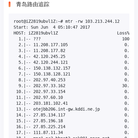
青岛路由追踪
root@iZ2819ubvl1Z:~# mtr -rw 103.213.244.12

Start: Sun Jun  4 05:10:47 2017

HOST: iZ2819ubvl1Z                        Loss%   S
  1.|-- ???                                 100.0  
  2.|-- 11.208.177.105                       0.0%  
  3.|-- 11.208.177.82                        0.0%  
  4.|-- 42.120.245.25                        0.0%  
  5.|-- 42.120.244.121                       0.0%  
  6.|-- 150.138.132.157                      0.0%  
  7.|-- 150.138.128.121                      0.0%  
  8.|-- 202.97.40.253                        0.0%  
  9.|-- 202.97.33.162                       30.0%  
 10.|-- 202.97.33.154                        0.0%  
 11.|-- 202.97.60.10                         0.0%  
 12.|-- 203.181.102.41                       0.0%  
 13.|-- otejbb206.int-gw.kddi.ne.jp          0.0%  
 14.|-- 27.85.134.117                        0.0%  
 15.|-- 27.85.196.18                         0.0%  
 16.|-- 27.85.225.214                        0.0%  
 17.|-- 111.87.11.34                         0.0%  