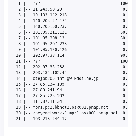
  1.|-- ???                                 100.0  
  2.|-- 11.243.58.29                         0.0%  
  3.|-- 10.133.142.218                       0.0%  
  4.|-- 140.205.27.174                       0.0%  
  5.|-- 140.205.50.237                       0.0%  
  6.|-- 101.95.211.121                      50.0%  
  7.|-- 101.95.208.13                       60.0%  
  8.|-- 101.95.207.233                       0.0%  
  9.|-- 101.95.120.126                       0.0%  
 10.|-- 202.97.33.114                       90.0%  
 11.|-- ???                                 100.0  
 12.|-- 202.97.35.238                        0.0%  
 13.|-- 203.181.102.41                       0.0%  
 14.|-- otejbb205.int-gw.kddi.ne.jp          0.0%  
 15.|-- 27.85.134.105                        0.0%  
 16.|-- 27.80.241.94                         0.0%  
 17.|-- 27.85.225.202                        0.0%  
 18.|-- 111.87.11.34                         0.0%  
 19.|-- mpr1.pc2.bbnet2.osk001.pnap.net      0.0%  
 20.|-- zheyenetwork-1.mpr1.osk001.pnap.net  0.0%  
 21.|-- 103.213.244.12                       0.0% 