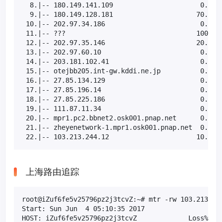
  8.|-- 180.149.141.109                      0.0%  
  9.|-- 180.149.128.181                     70.0%  
 10.|-- 202.97.34.186                        0.0%  
 11.|-- ???                                 100.0  
 12.|-- 202.97.35.146                       20.0%  
 13.|-- 202.97.60.10                         0.0%  
 14.|-- 203.181.102.41                       0.0%  
 15.|-- otejbb205.int-gw.kddi.ne.jp          0.0%  
 16.|-- 27.85.134.129                        0.0%  
 17.|-- 27.85.196.14                         0.0%  
 18.|-- 27.85.225.186                        0.0%  
 19.|-- 111.87.11.34                         0.0%  
 20.|-- mpr1.pc2.bbnet2.osk001.pnap.net      0.0%  
 21.|-- zheyenetwork-1.mpr1.osk001.pnap.net  0.0%  
 22.|-- 103.213.244.12                      10.0% 
上海路由追踪
root@iZuf6fe5v25796pz2j3tcvZ:~# mtr -rw 103.213.244
Start: Sun Jun  4 05:10:35 2017

HOST: iZuf6fe5v25796pz2j3tcvZ             Loss%   S