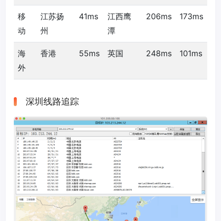
移
江苏扬
41ms
江西鹰
206ms
173ms
动
州
潭
海
香港
55ms
英国
248ms
101ms
外
深圳线路追踪