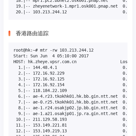
 18.|-- mpr1.pc2.bbnet2.osk001.pnap.net      0.0%  
 19.|-- zheyenetwork-1.mpr1.osk001.pnap.net  0.0%  
 20.|-- 103.213.244.12                       0.0% 
香港路由追踪
root@hk:~# mtr -rw 103.213.244.12

Start: Sun Jun  4 05:10:00 2017

HOST: hk.zheye.vpsr.com.cn                  Loss%  
  1.|-- 144.48.4.1                           0.0%  
  2.|-- 172.16.92.229                        0.0%  
  3.|-- 172.16.92.125                        0.0%  
  4.|-- 172.16.92.154                        0.0%  
  5.|-- 118.184.22.109                       0.0%  
  6.|-- ae-4.r23.tkokhk01.hk.bb.gin.ntt.net  0.0%  
  7.|-- ae-0.r25.tkokhk01.hk.bb.gin.ntt.net  0.0%  
  8.|-- ae-1.r24.osakjp02.jp.bb.gin.ntt.net  0.0%  
  9.|-- ae-1.a21.osakjp01.jp.ra.gin.ntt.net  0.0%  
 10.|-- 211.129.58.193                       0.0%  
 11.|-- 153.149.221.81                       0.0%  
 12.|-- 153.149.219.13                       0.0%  