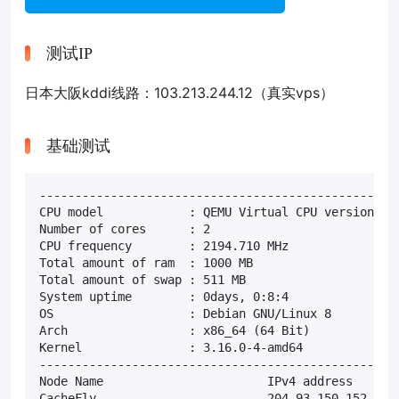
测试IP
日本大阪kddi线路：103.213.244.12（真实vps）
基础测试
---------------------------------------------------
CPU model            : QEMU Virtual CPU version (cp
Number of cores      : 2

CPU frequency        : 2194.710 MHz

Total amount of ram  : 1000 MB

Total amount of swap : 511 MB

System uptime        : 0days, 0:8:4

OS                   : Debian GNU/Linux 8

Arch                 : x86_64 (64 Bit)

Kernel               : 3.16.0-4-amd64

---------------------------------------------------
Node Name                       IPv4 address       
CacheFly                        204.93.150.152     