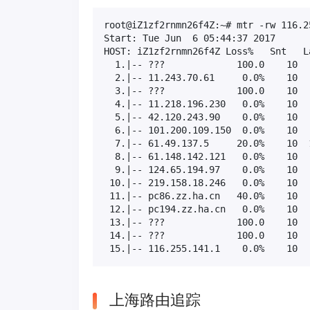
root@iZ1zf2rnmn26f4Z:~# mtr -rw 116.25
Start: Tue Jun  6 05:44:37 2017

HOST: iZ1zf2rnmn26f4Z Loss%   Snt   L
  1.|-- ???             100.0    10  
  2.|-- 11.243.70.61     0.0%    10  
  3.|-- ???             100.0    10  
  4.|-- 11.218.196.230   0.0%    10  
  5.|-- 42.120.243.90    0.0%    10  
  6.|-- 101.200.109.150  0.0%    10  
  7.|-- 61.49.137.5     20.0%    10  
  8.|-- 61.148.142.121   0.0%    10  
  9.|-- 124.65.194.97    0.0%    10  
 10.|-- 219.158.18.246   0.0%    10  
 11.|-- pc86.zz.ha.cn   40.0%    10  
 12.|-- pc194.zz.ha.cn   0.0%    10  
 13.|-- ???             100.0    10  
 14.|-- ???             100.0    10  
 15.|-- 116.255.141.1    0.0%    10  
上海路由追踪