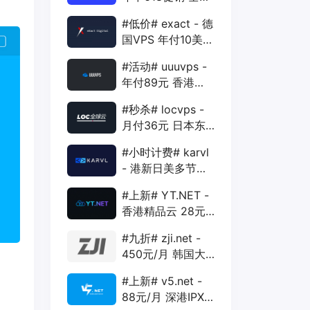
88折 + 特价季付
#低价# exact - 德
年付VPS
国VPS 年付10美元
1核 1G 15G 1T
#活动# uuuvps -
1Gbps
年付89元 香港
BGP 1核 1G 20G
#秒杀# locvps -
400G 30M
月付36元 日本东
京VPS 2核 4G
#小时计费# karvl
40G 1T 450Mbps
- 港新日美多节点
$2/mo 1核 1G
#上新# YT.NET -
20G 5T 1Gbps
香港精品云 28元/
月 电信CN2+联通
#九折# zji.net -
AS10099+移动
450元/月 韩国大
CMI
带宽独服 可选中国
#上新# v5.net -
优化和纯国际线路
88元/月 深港IPX