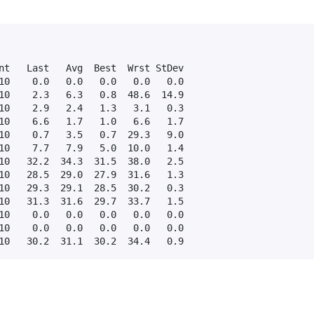
nt   Last   Avg  Best  Wrst StDev

10    0.0   0.0   0.0   0.0   0.0

10    2.3   6.3   0.8  48.6  14.9

10    2.9   2.4   1.3   3.1   0.3

10    6.6   1.7   1.0   6.6   1.7

10    0.7   3.5   0.7  29.3   9.0

10    7.7   7.9   5.0  10.0   1.4

10   32.2  34.3  31.5  38.0   2.5

10   28.5  29.0  27.9  31.6   1.3

10   29.3  29.1  28.5  30.2   0.3

10   31.3  31.6  29.7  33.7   1.5

10    0.0   0.0   0.0   0.0   0.0

10    0.0   0.0   0.0   0.0   0.0

10   30.2  31.1  30.2  34.4   0.9