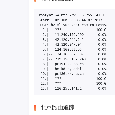
root@hz:~# mtr -rw 116.255.141.1

Start: Tue Jun  6 05:44:07 2017

HOST: hz.aliyun.vpsr.com.cn Loss%   S
  1.|-- ???                 100.0    
  2.|-- 11.240.150.190       0.0%    
  3.|-- 42.120.244.241       0.0%    
  4.|-- 42.120.247.94        0.0%    
  5.|-- 124.160.83.53        0.0%    
  6.|-- 124.160.82.137       0.0%    
  7.|-- 219.158.107.249      0.0%    
  8.|-- pc194.zz.ha.cn       0.0%    
  9.|-- hn.kd.ny.adsl        0.0%    
 10.|-- pc186.zz.ha.cn       0.0%    
 11.|-- ???                 100.0    
 12.|-- ???                 100.0    
 13.|-- 116.255.141.1        0.0%    
北京路由追踪