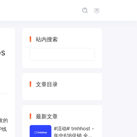
站内搜索
s
搜
索：
文章目录
最新文章
发的
#活动# tmhhost -
P线
年中618促销 全场