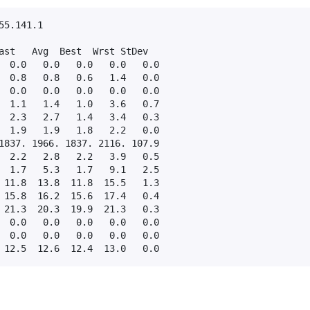
5.141.1

ast   Avg  Best  Wrst StDev

  0.0   0.0   0.0   0.0   0.0

  0.8   0.8   0.6   1.4   0.0

  0.0   0.0   0.0   0.0   0.0

  1.1   1.4   1.0   3.6   0.7

  2.3   2.7   1.4   3.4   0.3

  1.9   1.9   1.8   2.2   0.0

1837. 1966. 1837. 2116. 107.9

  2.2   2.8   2.2   3.9   0.5

  1.7   5.3   1.7   9.1   2.5

 11.8  13.8  11.8  15.5   1.3

 15.8  16.2  15.6  17.4   0.4

 21.3  20.3  19.9  21.3   0.3

  0.0   0.0   0.0   0.0   0.0

  0.0   0.0   0.0   0.0   0.0

 12.5  12.6  12.4  13.0   0.0