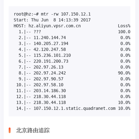
root@hz:~# mtr -rw 107.150.12.1

Start: Thu Jun  8 14:13:39 2017

HOST: hz.aliyun.vpsr.com.cn               Loss%   S
  1.|-- ???                               100.0    
  2.|-- 11.240.144.74                      0.0%    
  3.|-- 140.205.27.194                     0.0%    
  4.|-- 42.120.247.58                      0.0%    
  5.|-- 115.236.101.210                    0.0%    
  6.|-- 220.191.200.73                     0.0%    
  7.|-- 202.97.26.13                       0.0%    
  8.|-- 202.97.24.242                     90.0%    
  9.|-- 202.97.90.57                       0.0%    
 10.|-- 202.97.58.10                       0.0%    
 11.|-- 203.14.186.30                      0.0%    
 12.|-- 218.30.44.118                      0.0%    
 13.|-- 218.30.44.118                     10.0%    
 14.|-- 107.150.12.1.static.quadranet.com 10.0%   
北京路由追踪