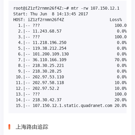
root@iZ1zf2rnmn26f4Z:~# mtr -rw 107.150.12.1

Start: Thu Jun  8 14:13:45 2017

HOST: iZ1zf2rnmn26f4Z                   Loss%   Snt
  1.|-- ???                               100.0    
  2.|-- 11.243.68.57                       0.0%    
  3.|-- ???                               100.0    
  4.|-- 11.218.196.250                     0.0%    
  5.|-- 119.38.212.254                     0.0%    
  6.|-- 101.200.109.130                    0.0%    
  7.|-- 36.110.166.109                    70.0%    
  8.|-- 218.30.25.221                      0.0%    
  9.|-- 218.30.28.25                       0.0%    
 10.|-- 202.97.53.110                      0.0%    
 11.|-- 202.97.58.118                     10.0%    
 12.|-- 202.97.52.2                       10.0%    
 13.|-- ???                               100.0    
 14.|-- 218.30.42.37                      20.0%    
 15.|-- 107.150.12.1.static.quadranet.com 20.0%   
上海路由追踪