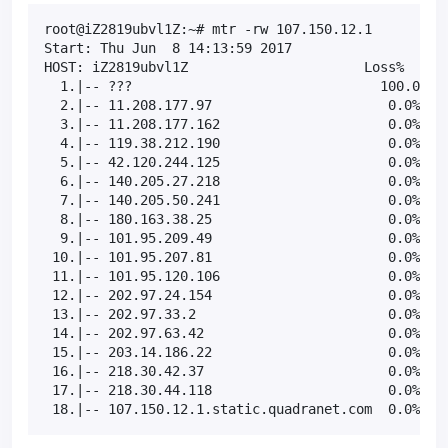
root@iZ2819ubvl1Z:~# mtr -rw 107.150.12.1

Start: Thu Jun  8 14:13:59 2017

HOST: iZ2819ubvl1Z                      Loss%   Snt
  1.|-- ???                               100.0    
  2.|-- 11.208.177.97                      0.0%    
  3.|-- 11.208.177.162                     0.0%    
  4.|-- 119.38.212.190                     0.0%    
  5.|-- 42.120.244.125                     0.0%    
  6.|-- 140.205.27.218                     0.0%    
  7.|-- 140.205.50.241                     0.0%    
  8.|-- 180.163.38.25                      0.0%    
  9.|-- 101.95.209.49                      0.0%    
 10.|-- 101.95.207.81                      0.0%    
 11.|-- 101.95.120.106                     0.0%    
 12.|-- 202.97.24.154                      0.0%    
 13.|-- 202.97.33.2                        0.0%    
 14.|-- 202.97.63.42                       0.0%    
 15.|-- 203.14.186.22                      0.0%    
 16.|-- 218.30.42.37                       0.0%    
 17.|-- 218.30.44.118                      0.0%    
 18.|-- 107.150.12.1.static.quadranet.com  0.0%   