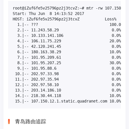
root@iZuf6fe5v25796pz2j3tcvZ:~# mtr -rw 107.150.12.
Start: Thu Jun  8 14:13:52 2017

HOST: iZuf6fe5v25796pz2j3tcvZ           Loss%   Snt
  1.|-- ???                               100.0    
  2.|-- 11.243.58.29                       0.0%    
  3.|-- 10.133.141.106                     0.0%    
  4.|-- 106.11.75.229                     20.0%    
  5.|-- 42.120.241.45                      0.0%    
  6.|-- 180.163.38.29                     10.0%    
  7.|-- 101.95.209.61                      0.0%    
  8.|-- 101.95.207.25                     30.0%    
  9.|-- 101.95.88.6                        0.0%    
 10.|-- 202.97.33.98                       0.0%    
 11.|-- 202.97.35.94                       0.0%    
 12.|-- 202.97.58.10                       0.0%    
 13.|-- 203.14.186.10                      0.0%    
 14.|-- 218.30.44.118                     10.0%    
 15.|-- 107.150.12.1.static.quadranet.com 10.0%   
青岛路由追踪