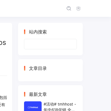
站内搜索
ps
搜
索：
文章目录
最新文章
包括
#活动# tmhhost -
还有
年中618促销 全场