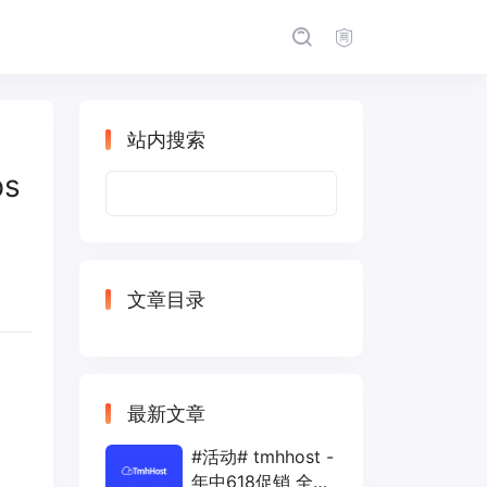
站内搜索
ps
搜
索：
文章目录
最新文章
#活动# tmhhost -
年中618促销 全场