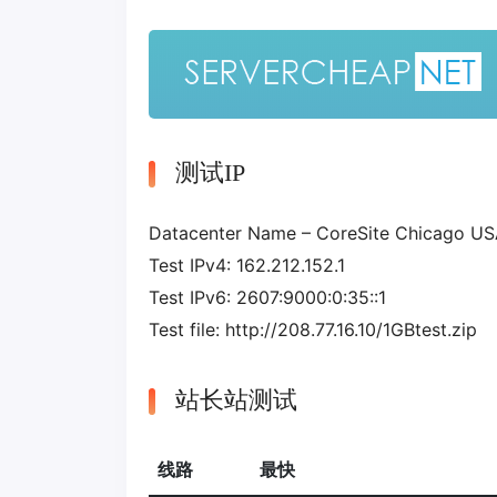
测试IP
Datacenter Name – CoreSite Chicago U
Test IPv4: 162.212.152.1
Test IPv6: 2607:9000:0:35::1
Test file: http://208.77.16.10/1GBtest.zip
站长站测试
线路
最快