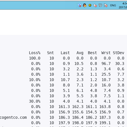
             Loss%   Snt   Last   Avg  Best  Wrst StDev

             100.0    10    0.0   0.0   0.0   0.0   0.0

              0.0%    10    0.9  10.5   0.8  96.7  30.3

              0.0%    10    3.2   2.2   1.3   3.4   0.6

              0.0%    10    1.1   3.6   1.1  25.5   7.7

             10.0%    10   10.7   2.3   1.2  10.7   3.2

              0.0%    10    8.0   7.1   2.0  16.0   3.8

              0.0%    10    5.1   6.1   4.8   7.4   0.9

              0.0%    10    3.9   5.5   3.8   7.5   1.1

             30.0%    10    4.0   4.1   4.0   4.1   0.0

              0.0%    10  161.3 162.3 161.1 163.8   0.8

              0.0%    10  156.9 155.6 154.5 156.9   0.7

cogentco.com  0.0%    10  186.3 186.4 186.2 187.3   0.0

              0.0%    10  197.9 198.0 197.9 199.1   0.0
