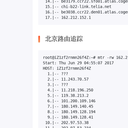
 14.|-- be3179.ccr22.sfo01.atlas.coge
 15.|-- chi-b22-link.telia.net       
 16.|-- be3038.ccr22.den01.atlas.coge
 17.|-- 162.212.152.1                
北京路由追踪
root@iZ1zf2rnmn26f4Z:~# mtr -rw 162.21
Start: Thu Jun 29 04:55:07 2017

HOST: iZ1zf2rnmn26f4Z                
  1.|-- ???                          
  2.|-- 11.243.70.57                 
  3.|-- ???                          
  4.|-- 11.218.196.250               
  5.|-- 119.38.213.2                 
  6.|-- 101.200.109.146              
  7.|-- 180.149.140.45               
  8.|-- 180.149.128.194              
  9.|-- 180.149.128.41               
 10.|-- 202.97.53.38                 
 11.|-- 202.97.53.234                