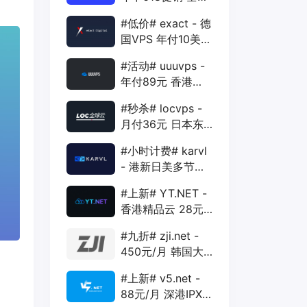
88折 + 特价季付
#低价# exact - 德
年付VPS
国VPS 年付10美元
1核 1G 15G 1T
#活动# uuuvps -
1Gbps
年付89元 香港
BGP 1核 1G 20G
#秒杀# locvps -
400G 30M
月付36元 日本东
京VPS 2核 4G
#小时计费# karvl
40G 1T 450Mbps
- 港新日美多节点
$2/mo 1核 1G
#上新# YT.NET -
20G 5T 1Gbps
香港精品云 28元/
月 电信CN2+联通
#九折# zji.net -
AS10099+移动
450元/月 韩国大
CMI
带宽独服 可选中国
#上新# v5.net -
优化和纯国际线路
88元/月 深港IPX