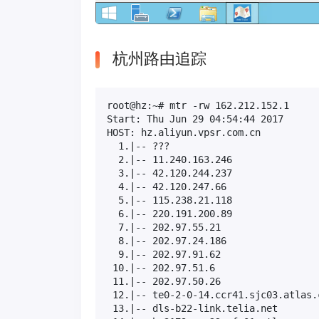
杭州路由追踪
root@hz:~# mtr -rw 162.212.152.1

Start: Thu Jun 29 04:54:44 2017

HOST: hz.aliyun.vpsr.com.cn          
  1.|-- ???                          
  2.|-- 11.240.163.246               
  3.|-- 42.120.244.237               
  4.|-- 42.120.247.66                
  5.|-- 115.238.21.118               
  6.|-- 220.191.200.89               
  7.|-- 202.97.55.21                 
  8.|-- 202.97.24.186                
  9.|-- 202.97.91.62                 
 10.|-- 202.97.51.6                  
 11.|-- 202.97.50.26                 
 12.|-- te0-2-0-14.ccr41.sjc03.atlas.
 13.|-- dls-b22-link.telia.net       