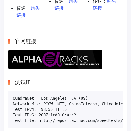
传送：
购买
传送：
购买
传送：
购买
链接
链接
链接
官网链接
测试IP
QuadraNet – Los Angeles, CA (US)

Network Mix: PCCW, NTT, ChinaTelecom, ChinaUnicom, 
Test IPv4: 198.55.111.5

Test IPv6: 2607:fcd0:0:a::2

Test file: http://repos.lax-noc.com/speedtests/100