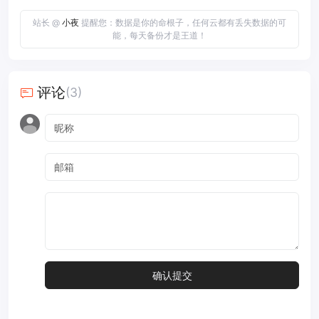
站长 @
小夜
提醒您：数据是你的命根子，任何云都有丢失数据的可
能，每天备份才是王道！
评论
(3)