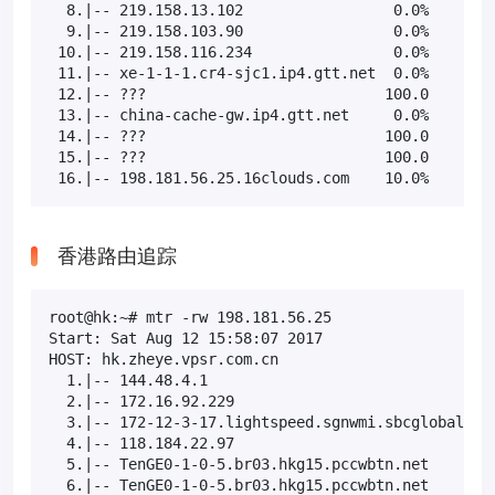
  8.|-- 219.158.13.102                 0.0%    10  
  9.|-- 219.158.103.90                 0.0%    10  
 10.|-- 219.158.116.234                0.0%    10  
 11.|-- xe-1-1-1.cr4-sjc1.ip4.gtt.net  0.0%    10  
 12.|-- ???                           100.0    10  
 13.|-- china-cache-gw.ip4.gtt.net     0.0%    10  
 14.|-- ???                           100.0    10  
 15.|-- ???                           100.0    10  
 16.|-- 198.181.56.25.16clouds.com    10.0%    10 
香港路由追踪
root@hk:~# mtr -rw 198.181.56.25

Start: Sat Aug 12 15:58:07 2017

HOST: hk.zheye.vpsr.com.cn                         
  1.|-- 144.48.4.1                                 
  2.|-- 172.16.92.229                              
  3.|-- 172-12-3-17.lightspeed.sgnwmi.sbcglobal.net
  4.|-- 118.184.22.97                              
  5.|-- TenGE0-1-0-5.br03.hkg15.pccwbtn.net        
  6.|-- TenGE0-1-0-5.br03.hkg15.pccwbtn.net        