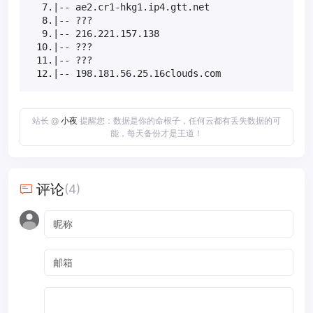
  7.|-- ae2.cr1-hkg1.ip4.gtt.net                   
  8.|-- ???                                        
  9.|-- 216.221.157.138                            
 10.|-- ???                                        
 11.|-- ???                                        
 12.|-- 198.181.56.25.16clouds.com                
站长 @
小夜
提醒您：数据是你的命根子，任何云都有丢失数据的可
能，每天备份才是王道！
评论
(4)