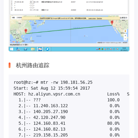
杭州路由追踪
root@hz:~# mtr -rw 198.181.56.25

Start: Sat Aug 12 15:59:54 2017

HOST: hz.aliyun.vpsr.com.cn           Loss%   Snt  
  1.|-- ???                           100.0    10  
  2.|-- 11.240.163.122                 0.0%    10  
  3.|-- 140.205.27.190                 0.0%    10  
  4.|-- 42.120.247.90                  0.0%    10  
  5.|-- 124.160.83.41                 80.0%    10  
  6.|-- 124.160.82.13                  0.0%    10  
  7.|-- 219.158.15.205                 0.0%    10  