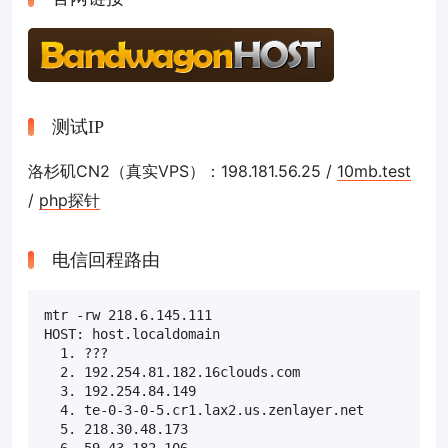
测试IP
洛杉矶CN2（真实VPS）：198.181.56.25 /
10mb.test
/
php探针
电信回程路由
mtr -rw 218.6.145.111

HOST: host.localdomain                             
  1. ???                                           
  2. 192.254.81.182.16clouds.com                   
  3. 192.254.84.149                                
  4. te-0-3-0-5.cr1.lax2.us.zenlayer.net           
  5. 218.30.48.173                                 