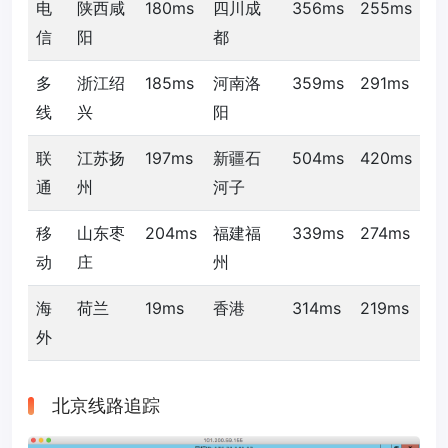
电
陕西咸
180ms
四川成
356ms
255ms
信
阳
都
多
浙江绍
185ms
河南洛
359ms
291ms
线
兴
阳
联
江苏扬
197ms
新疆石
504ms
420ms
通
州
河子
移
山东枣
204ms
福建福
339ms
274ms
动
庄
州
海
荷兰
19ms
香港
314ms
219ms
外
北京线路追踪