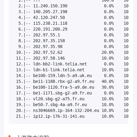
  2.|-- 11.240.150.190               0.0%    10   5
  3.|-- 140.205.27.198               0.0%    10   4
  4.|-- 42.120.247.50                0.0%    10   4
  5.|-- 115.238.21.118               0.0%    10   2
  6.|-- 220.191.200.29               0.0%    10   1
  7.|-- 202.97.55.1                  0.0%    10   3
  8.|-- 202.97.35.158                0.0%    10   3
  9.|-- 202.97.35.98                 0.0%    10   3
 10.|-- 202.97.52.62                20.0%    10  27
 11.|-- 202.97.58.146               10.0%    10  27
 12.|-- ldn-bb2-link.telia.net       0.0%    10  30
 13.|-- ldn-b1-link.telia.net       10.0%    10  27
 14.|-- be100-159.ldn-5-a9.uk.eu     0.0%    10  36
 15.|-- be11-1188.rbx-g2-a9.fr.eu   40.0%    10  53
 16.|-- be100-1120.fra-5-a9.de.eu   30.0%    10  30
 17.|-- be1-1171.sbg-g2-a9.fr.eu     0.0%    10  22
 18.|-- vl20.sbg-g2-a75.fr.eu       10.0%    10  25
 19.|-- be50-7.sbg-4a-a9.fr.eu      10.0%    10  24
 20.|-- ns3046669.ip-164-132-204.eu 10.0%    10  23
 21.|-- ip12.ip-176-31-141.eu       10.0%    10  2