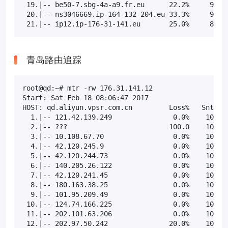
 19.|-- be50-7.sbg-4a-a9.fr.eu      22.2%     9  37
 20.|-- ns3046669.ip-164-132-204.eu 33.3%     9  39
 21.|-- ip12.ip-176-31-141.eu       25.0%     8  2
青岛路由追踪
root@qd:~# mtr -rw 176.31.141.12

Start: Sat Feb 18 08:06:47 2017

HOST: qd.aliyun.vpsr.com.cn         Loss%   Snt   L
  1.|-- 121.42.139.249               0.0%    10    
  2.|-- ???                         100.0    10    
  3.|-- 10.108.67.70                 0.0%    10   1
  4.|-- 42.120.245.9                 0.0%    10    
  5.|-- 42.120.244.73                0.0%    10    
  6.|-- 140.205.26.122               0.0%    10   2
  7.|-- 42.120.241.45                0.0%    10   2
  8.|-- 180.163.38.25                0.0%    10   2
  9.|-- 101.95.209.49                0.0%    10   2
 10.|-- 124.74.166.225               0.0%    10   2
 11.|-- 202.101.63.206               0.0%    10   2
 12.|-- 202.97.50.242               20.0%    10   2