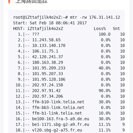
上海路由追踪
root@iZttafjilk4o2xZ:~# mtr -rw 176.31.141.12

Start: Sat Feb 18 08:06:41 2017

HOST: iZttafjilk4o2xZ             Loss%   Snt   Las
  1.|-- ???                         100.0    10    
  2.|-- 11.243.58.65                 0.0%    10    
  3.|-- 10.133.140.170               0.0%    10   1
  4.|-- 106.11.75.1                  0.0%    10    
  5.|-- 42.120.241.37                0.0%    10    
  6.|-- 180.163.38.29                0.0%    10    
  7.|-- 101.95.209.233              40.0%    10   1
  8.|-- 101.95.207.33                0.0%    10   1
  9.|-- 101.95.120.106               0.0%    10    
 10.|-- 202.97.24.158                0.0%    10   1
 11.|-- 202.97.91.42                90.0%    10    
 12.|-- 202.97.34.206                0.0%    10  18
 13.|-- ffm-b10-link.telia.net      30.0%    10  31
 14.|-- ffm-bb3-link.telia.net       0.0%    10  28
 15.|-- ffm-b1-link.telia.net       10.0%    10  38
 16.|-- be100-163.fra-5-a9.de.eu    30.0%    10  33
 17.|-- be1-1171.sbg-g2-a9.fr.eu    11.1%     9  29
 18.|-- vl20.sbg-g2-a75.fr.eu       11.1%     9  35