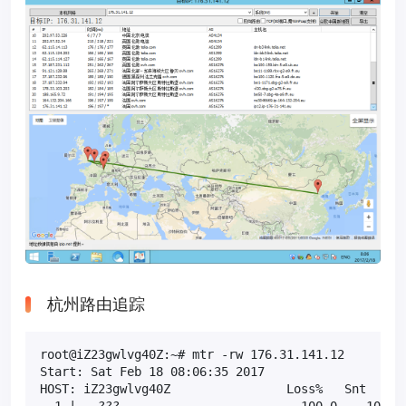
杭州路由追踪
root@iZ23gwlvg40Z:~# mtr -rw 176.31.141.12

Start: Sat Feb 18 08:06:35 2017

HOST: iZ23gwlvg40Z                Loss%   Snt   Las
  1.|-- ???                         100.0    10    