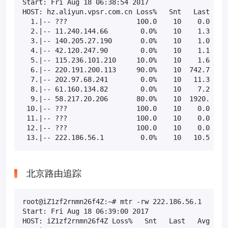
Start: Fri Aug 18 06:38:54 2017

HOST: hz.aliyun.vpsr.com.cn Loss%   Snt   Last   Av
  1.|-- ???                 100.0    10    0.0   0.
  2.|-- 11.240.144.66        0.0%    10    1.3   7.
  3.|-- 140.205.27.190       0.0%    10    1.0   1.
  4.|-- 42.120.247.90        0.0%    10    1.1   1.
  5.|-- 115.236.101.210     10.0%    10    1.6   1.
  6.|-- 220.191.200.113     90.0%    10  742.7 742.
  7.|-- 202.97.68.241        0.0%    10   11.3  11.
  8.|-- 61.160.134.82        0.0%    10    7.2   7.
  9.|-- 58.217.20.206       80.0%    10  1920. 2285
 10.|-- ???                 100.0    10    0.0   0.
 11.|-- ???                 100.0    10    0.0   0.
 12.|-- ???                 100.0    10    0.0   0.
 13.|-- 222.186.56.1         0.0%    10   10.5  10
北京路由追踪
root@iZ1zf2rnmn26f4Z:~# mtr -rw 222.186.56.1

Start: Fri Aug 18 06:39:00 2017

HOST: iZ1zf2rnmn26f4Z Loss%   Snt   Last   Avg  Bes