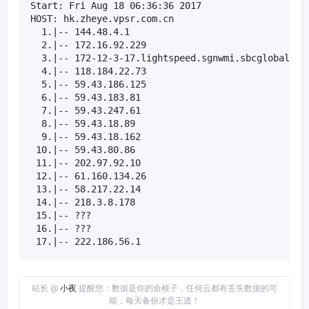
Start: Fri Aug 18 06:36:36 2017

HOST: hk.zheye.vpsr.com.cn                         
  1.|-- 144.48.4.1                                 
  2.|-- 172.16.92.229                              
  3.|-- 172-12-3-17.lightspeed.sgnwmi.sbcglobal.net
  4.|-- 118.184.22.73                              
  5.|-- 59.43.186.125                              
  6.|-- 59.43.183.81                               
  7.|-- 59.43.247.61                               
  8.|-- 59.43.18.89                                
  9.|-- 59.43.18.162                               
 10.|-- 59.43.80.86                                
 11.|-- 202.97.92.10                               
 12.|-- 61.160.134.26                              
 13.|-- 58.217.22.14                               
 14.|-- 218.3.8.178                                
 15.|-- ???                                        
 16.|-- ???                                        
 17.|-- 222.186.56.1                              
站长 @
小夜
提醒您：数据是你的命根子，任何云都有丢失数据的可
能，每天备份才是王道！