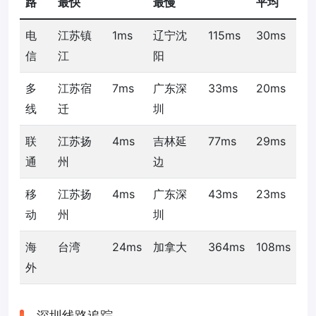
路
最快
最慢
平均
电
江苏镇
1ms
辽宁沈
115ms
30ms
信
江
阳
多
江苏宿
7ms
广东深
33ms
20ms
线
迁
圳
联
江苏扬
4ms
吉林延
77ms
29ms
通
州
边
移
江苏扬
4ms
广东深
43ms
23ms
动
州
圳
海
台湾
24ms
加拿大
364ms
108ms
外