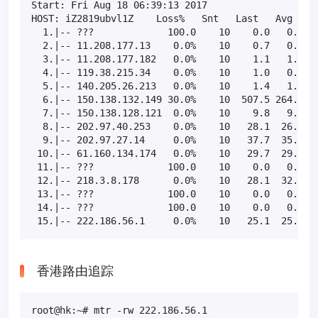
Start: Fri Aug 18 06:39:13 2017

HOST: iZ2819ubvl1Z    Loss%   Snt   Last   Avg  Bes
  1.|-- ???             100.0    10    0.0   0.0   
  2.|-- 11.208.177.13    0.0%    10    0.7   0.7   
  3.|-- 11.208.177.182   0.0%    10    1.1   1.1   
  4.|-- 119.38.215.34    0.0%    10    1.0   0.9   
  5.|-- 140.205.26.213   0.0%    10    1.4   1.3   
  6.|-- 150.138.132.149 30.0%    10  507.5 264.3   
  7.|-- 150.138.128.121  0.0%    10    9.8   9.9   
  8.|-- 202.97.40.253    0.0%    10   28.1  26.9  2
  9.|-- 202.97.27.14     0.0%    10   37.7  35.3  3
 10.|-- 61.160.134.174   0.0%    10   29.7  29.7  2
 11.|-- ???             100.0    10    0.0   0.0   
 12.|-- 218.3.8.178      0.0%    10   28.1  32.0  2
 13.|-- ???             100.0    10    0.0   0.0   
 14.|-- ???             100.0    10    0.0   0.0   
 15.|-- 222.186.56.1     0.0%    10   25.1  25.2  
香港路由追踪
root@hk:~# mtr -rw 222.186.56.1
