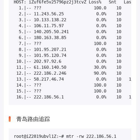
HOST: iZuf6fe5v25796pz2j3tcvZ Loss%   Snt   Last   
  1.|-- ???                     100.0    10    0.0 
  2.|-- 11.243.56.25             0.0%    10    1.1 
  3.|-- 10.133.138.22            0.0%    10    1.6 
  4.|-- 106.11.75.97             0.0%    10    1.7 
  5.|-- 140.205.50.241           0.0%    10    2.1 
  6.|-- 180.163.38.85            0.0%    10    3.3 
  7.|-- ???                     100.0    10    0.0 
  8.|-- 101.95.207.21            0.0%    10    4.1 
  9.|-- 101.95.120.74            0.0%    10    6.5 
 10.|-- 202.97.92.6              0.0%    10    9.0 
 11.|-- 61.160.140.50           30.0%    10    8.9 
 12.|-- 222.186.2.246           90.0%    10    9.7 
 13.|-- 58.217.46.74             0.0%    10   13.7 
 14.|-- ???                     100.0    10    0.0 
 15.|-- ???                     100.0    10    0.0 
 16.|-- 222.186.56.1             0.0%    10   10.2
青岛路由追踪
root@iZ2819ubvl1Z:~# mtr -rw 222.186.56.1
