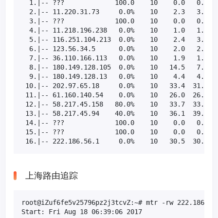
  1.|-- ???             100.0    10    0.0   0.0   
  2.|-- 11.220.31.73     0.0%    10    2.3   3.0   
  3.|-- ???             100.0    10    0.0   0.0   
  4.|-- 11.218.196.238   0.0%    10    1.0   1.1   
  5.|-- 116.251.104.213  0.0%    10    2.4   3.1   
  6.|-- 123.56.34.5      0.0%    10    2.0   2.1   
  7.|-- 36.110.166.113   0.0%    10    1.9   1.9   
  8.|-- 180.149.128.105  0.0%    10   14.5   7.9   
  9.|-- 180.149.128.13   0.0%    10    4.4   4.5   
 10.|-- 202.97.65.18     0.0%    10   33.4  31.8  2
 11.|-- 61.160.140.54    0.0%    10   26.0  26.2  2
 12.|-- 58.217.45.158   80.0%    10   33.7  33.7  3
 13.|-- 58.217.45.94    40.0%    10   36.1  39.2  3
 14.|-- ???             100.0    10    0.0   0.0   
 15.|-- ???             100.0    10    0.0   0.0   
 16.|-- 222.186.56.1     0.0%    10   30.5  30.6  
上海路由追踪
root@iZuf6fe5v25796pz2j3tcvZ:~# mtr -rw 222.186.56.
Start: Fri Aug 18 06:39:06 2017
