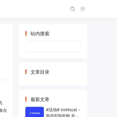
站内搜索
搜
索：
文章目录
最新文章
机
#活动# tmhhost -
每台
年中618促销 全场