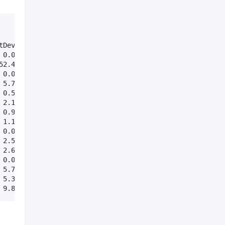
Dev

0.0

2.4

0.0

5.7

0.5

2.1

0.9

1.1

0.0

2.5

2.6

0.0

5.7

5.3

 9.8