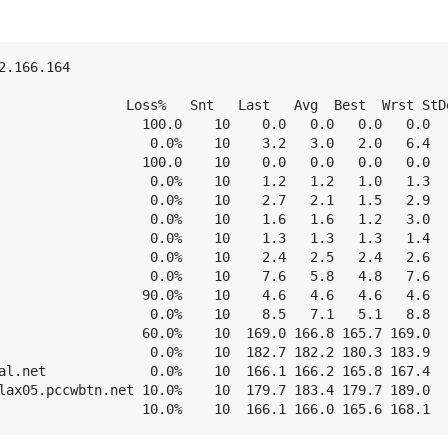
.166.164

                Loss%   Snt   Last   Avg  Best  Wrst StDe
                  100.0    10    0.0   0.0   0.0   0.0   
                   0.0%    10    3.2   3.0   2.0   6.4   
                  100.0    10    0.0   0.0   0.0   0.0   
                   0.0%    10    1.2   1.2   1.0   1.3   
                   0.0%    10    2.7   2.1   1.5   2.9   
                   0.0%    10    1.6   1.6   1.2   3.0   
                   0.0%    10    1.3   1.3   1.3   1.4   
                   0.0%    10    2.4   2.5   2.4   2.6   
                   0.0%    10    7.6   5.8   4.8   7.6   
                  90.0%    10    4.6   4.6   4.6   4.6   
                   0.0%    10    8.5   7.1   5.1   8.8   
                  60.0%    10  169.0 166.8 165.7 169.0   
                   0.0%    10  182.7 182.2 180.3 183.9   
al.net             0.0%    10  166.1 166.2 165.8 167.4   
lax05.pccwbtn.net 10.0%    10  179.7 183.4 179.7 189.0   
                  10.0%    10  166.1 166.0 165.6 168.1  