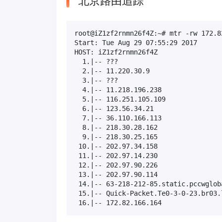
北京路由追踪
root@iZ1zf2rnmn26f4Z:~# mtr -rw 172.82
Start: Tue Aug 29 07:55:29 2017

HOST: iZ1zf2rnmn26f4Z                
  1.|-- ???                          
  2.|-- 11.220.30.9                  
  3.|-- ???                          
  4.|-- 11.218.196.238               
  5.|-- 116.251.105.109              
  6.|-- 123.56.34.21                 
  7.|-- 36.110.166.113               
  8.|-- 218.30.28.162                
  9.|-- 218.30.25.165                
 10.|-- 202.97.34.158                
 11.|-- 202.97.14.230                
 12.|-- 202.97.90.226                
 13.|-- 202.97.90.114                
 14.|-- 63-218-212-85.static.pccwglob
 15.|-- Quick-Packet.Te0-3-0-23.br03.
 16.|-- 172.82.166.164               