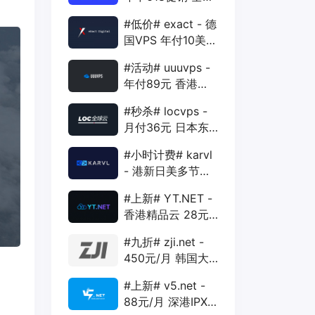
88折 + 特价季付
#低价# exact - 德
年付VPS
国VPS 年付10美元
1核 1G 15G 1T
#活动# uuuvps -
1Gbps
年付89元 香港
BGP 1核 1G 20G
#秒杀# locvps -
400G 30M
月付36元 日本东
京VPS 2核 4G
#小时计费# karvl
40G 1T 450Mbps
- 港新日美多节点
$2/mo 1核 1G
#上新# YT.NET -
20G 5T 1Gbps
香港精品云 28元/
月 电信CN2+联通
#九折# zji.net -
AS10099+移动
450元/月 韩国大
CMI
带宽独服 可选中国
#上新# v5.net -
优化和纯国际线路
88元/月 深港IPX