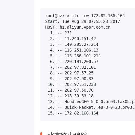
root@hz:~# mtr -rw 172.82.166.164

Start: Tue Aug 29 07:55:23 2017

HOST: hz.aliyun.vpsr.com.cn          
  1.|-- ???                          
  2.|-- 11.240.151.42                
  3.|-- 140.205.27.214               
  4.|-- 116.251.106.13               
  5.|-- 115.236.101.214              
  6.|-- 220.191.200.57               
  7.|-- 202.97.82.101                
  8.|-- 202.97.57.25                 
  9.|-- 202.97.90.33                 
 10.|-- 202.97.51.238                
 11.|-- 202.97.50.70                 
 12.|-- 218.30.53.18                 
 13.|-- HundredGE0-5-0-0.br03.lax05.p
 14.|-- Quick-Packet.Te0-3-0-23.br03.
 15.|-- 172.82.166.164               