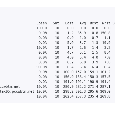
                  Loss%   Snt   Last   Avg  Best  Wrst St
                  100.0    10    0.0   0.0   0.0   0.0   
                   0.0%    10    1.2  35.9   0.8 156.8  5
                   0.0%    10    0.9   1.0   0.7   1.1   
                   0.0%    10    5.0   3.7   1.3  19.9   
                  10.0%    10    1.7   1.6   1.4   3.2   
                   0.0%    10    4.7   5.1   1.5   8.4   
                   0.0%    10    4.0   5.4   4.0   7.0   
                   0.0%    10    6.2   6.0   3.9   7.6   
                  90.0%    10    6.4   6.4   6.4   6.4   
                   0.0%    10  160.0 157.0 154.1 161.2   
                   0.0%    10  156.9 153.4 150.3 157.5   
                   0.0%    10  191.0 191.1 190.9 191.4   
ccwbtn.net        10.0%    10  280.9 282.2 271.4 287.1   
lax05.pccwbtn.net 10.0%    10  298.2 301.3 295.6 309.0   
                  10.0%    10  262.4 257.3 235.4 269.8  