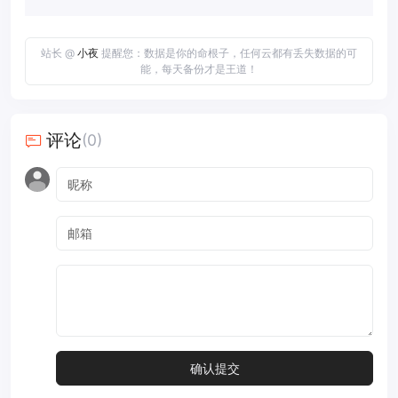
站长 @
小夜
提醒您：数据是你的命根子，任何云都有丢失数据的可
能，每天备份才是王道！
评论
(0)