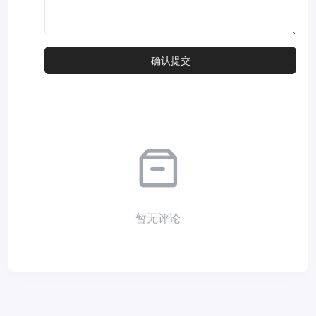
暂无评论
Copyright © 2026
小夜部落
Designed by
nicetheme
. Hosting by
Diyvm
.